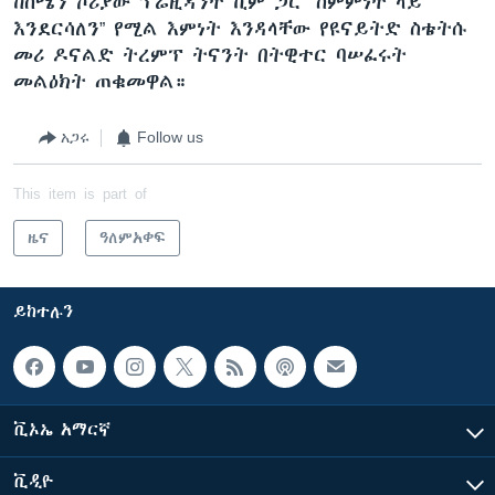
ከሰሜን ኮሪያው ፕሬዚዳንት ኪም ጋር “ስምምነት ላይ
እንደርሳለን” የሚል እምነት እንዳላቸው የዩናይትድ ስቴትሱ
መሪ ዶናልድ ትረምፕ ትናንት በትዊተር ባሠፈሩት
መልዕክት ጠቁመዋል።
አጋሩ
Follow us
This item is part of
ዜና
ዓለምአቀፍ
ይከተሉን
ቪኦኤ አማርኛ
ቪዲዮ