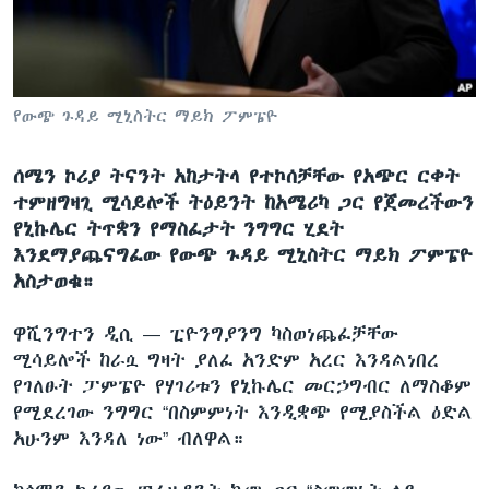
ቋንቋዎች
የውጭ ጉዳይ ሚኒስትር ማይክ ፖምፔዮ
ሰሜን ኮሪያ ትናንት አከታትላ የተኮሰቻቸው የአጭር ርቀት
ተምዘግዛጊ ሚሳይሎች ትዕይንት ከአሜሪካ ጋር የጀመረችውን
የኒኩሌር ትጥቋን የማስፈታት ንግግር ሂደት
እንደማያጨናግፈው የውጭ ጉዳይ ሚኒስትር ማይክ ፖምፔዮ
አስታወቁ።
ዋሺንግተን ዲሲ —
ፒዮንግያንግ ካስወነጨፈቻቸው
ሚሳይሎች ከራሷ ግዛት ያለፈ አንድም አረር እንዳልነበረ
የገለፁት ፓምፔዮ የሃገሪቱን የኒኩሌር መርኃግብር ለማስቆም
የሚደረገው ንግግር “በስምምነት እንዲቋጭ የሚያስችል ዕድል
አሁንም እንዳለ ነው” ብለዋል።