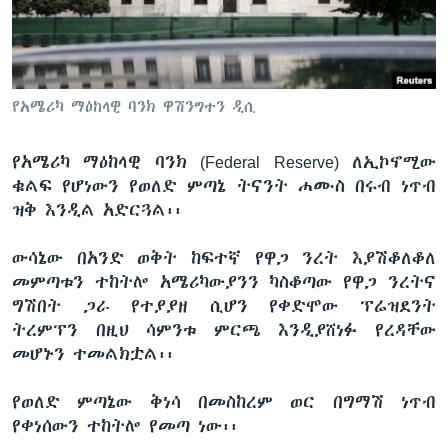
ቋንቋዎች
የአሜሪካ ማዕከላዊ ባንክ ዋሽንግተን ዲሲ
የአሜሪካ ማዕከላዊ ባንክ (Federal Reserve) ለኢኮኖሚው
ቁልፍ የሆነውን የወለድ ምጣኔ ትናንት ሐሙስ በሩብ ነጥብ
ዝቅ እንዲል አድርጓል፡፡
ውሳኔው በአንድ ወቅት ከፍተኛ የዋጋ ንረት እያሽቆለቆለ
መምጣቱን ተከትሎ አሜሪካውያንን ካስቆጣው የዋጋ ንረትና
ግሽበት ጋራ የተያያዘ ሲሆን የቀድሞው ፕሬዝደንት
ትረምፕን በዚህ ሳምንቱ ምርጫ እንዲያሸነፉ የረዳቸው
መሆኑን ተመልክቷል፡፡
የወለድ ምጣኔው ቅነሳ በመስከረም ወር በግማሽ ነጥብ
የቀነሰውን ተከትሎ የመጣ ነው፡፡