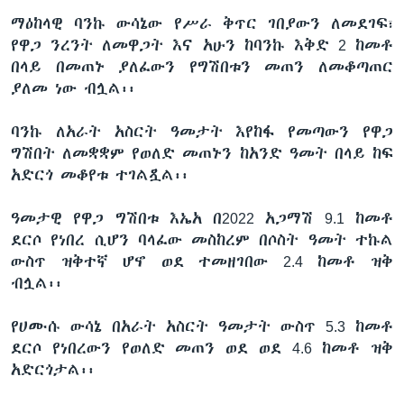
ማዕከላዊ ባንኩ ውሳኔው የሥራ ቅጥር ገበያውን ለመደገፍ፣
የዋጋ ንረንት ለመዋጋት እና አሁን ከባንኩ እቅድ 2 ከመቶ
በላይ በመጠኑ ያለፈውን የግሽበቱን መጠን ለመቆጣጠር
ያለመ ነው ብሏል፡፡
ባንኩ ለአራት አስርት ዓመታት እየከፋ የመጣውን የዋጋ
ግሽበት ለመቋቋም የወለድ መጠኑን ከአንድ ዓመት በላይ ከፍ
አድርጎ መቆየቱ ተገልጿል፡፡
ዓመታዊ የዋጋ ግሽበቱ እኤአ በ2022 አጋማሽ 9.1 ከመቶ
ደርሶ የነበረ ሲሆን ባላፈው መስከረም በሶስት ዓመት ተኩል
ውስጥ ዝቅተኛ ሆኖ ወደ ተመዘገበው 2.4 ከመቶ ዝቅ
ብሏል፡፡
የሀሙሱ ውሳኔ በአራት አስርት ዓመታት ውስጥ 5.3 ከመቶ
ደርሶ የነበረውን የወለድ መጠን ወደ ወደ 4.6 ከመቶ ዝቅ
አድርጎታል፡፡