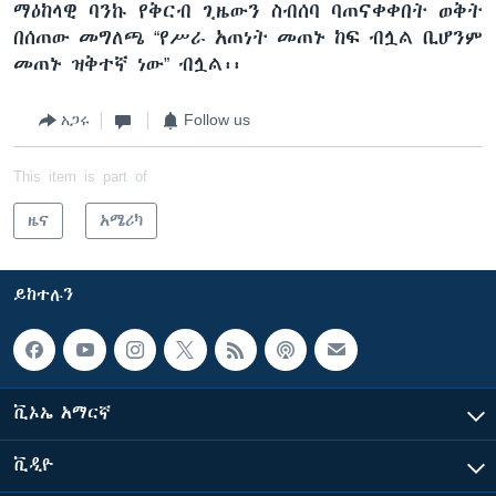
ማዕከላዊ ባንኩ የቅርብ ጊዜውን ስብሰባ ባጠናቀቀበት ወቅት
በሰጠው መግለጫ “የሥራ አጠነት መጠኑ ከፍ ብሏል ቢሆንም
መጠኑ ዝቅተኛ ነው” ብሏል፡፡
አጋሩ
Follow us
This item is part of
ዜና
አሜሪካ
ይከተሉን
ቪኦኤ አማርኛ
ቪዲዮ