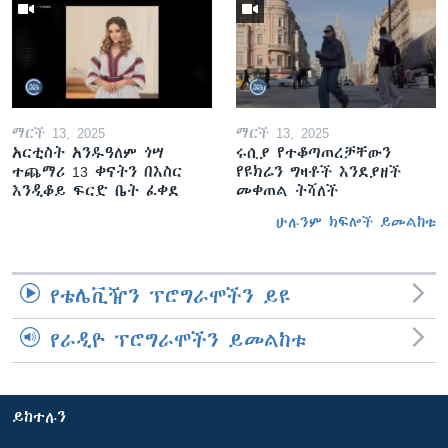
ማርች 13, 2025
ማርች 13, 2025
አርቲስት አንዱዓለም ጎሣ
ሩሲያ የተቆጣጠረቻቸውን
ተጨማሪ 13 ቀናትን በእስር
የዩክሬን ግዛቶች እንደያዘች
እንዲቆይ ፍርድ ቤት ፈቀደ
መቀጠል ትሻለች
ሁሉንም ክፍሎች ይመልከቱ
የቴሌቪዥን ፕሮግራሞችን ይዩ
የራዲዮ ፕሮግራሞችን ይመልከቱ
ይከተሉን