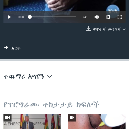
0:00
3:41
ቋንቋዎች
ቀጥተኛ መገናኛ
አጋሩ
ተጨማሪ አሣየኝ
የፕሮግራሙ ተከታታይ ክፍሎች