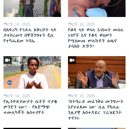
ማርች 14, 2025
ማርች 14, 2025
በአፍሪካ የኅይል አቅርቦት ላይ
የቆዳ ላይ ቀላል እብጠት መሰል
ያተኮረውና በዋሽንግተን ዲሲ
ነገሮች እና የቆዳ ቀለምን
የተካሔደው ጉባኤ
የሚለውጡ ምልክቶች ለጤና
ያሳስቡ ይኾን?
ማርች 14, 2025
ማርች 13, 2025
የኢትዮጵያውያት ሴቶች ጥያቄ
"በትግራይ መፈንቅለ መንግሥት
ምንድን ነው? - የአድማጭ
እየተፈጸመ ነው" ሲሉ የክልሉ
ተመልካቾች አስተያየት
ጊዜያዊ አስተዳደር ፕሬዝደንት
ተናገሩ