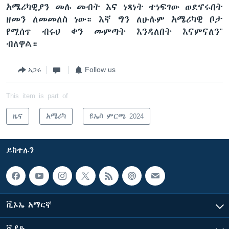
አሜሪካዊያን መሉ መብት እና ነጻነት ተነፍገው ወደኖሩበት
ዘመን ለመመለስ ነው። እኛ ግን ለሁሉም አሜሪካዊ ቦታ
የሚሰጥ ብሩህ ቀን መምጣት እንዳለበት እናምናለን"
ብለዋል።
አጋሩ
Follow us
This item is part of
ዜና
አሜሪካ
ዩኤስ ምርጫ 2024
ይከተሉን
ቪኦኤ አማርኛ
ቪዲዮ