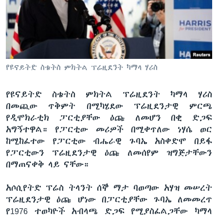
ቋንቋዎች
የዩናይትድ ስቴትስ ምክትል ፕሬዚደንት ካማላ ሃሪስ
የዩናይትድ ስቴትስ ምክትል ፕሬዚደንት ካማላ ሃሪስ
በመጪው ጥቅምት በሚካሄደው ፕሬዚደንታዊ ምርጫ
የዲሞክራቲክ ፓርቲያቸው ዕጩ ለመሆን በቂ ድጋፍ
አግኝተዋል። የፓርቲው መሪዎች በሚቀጥለው ነሃሴ ወር
ከሚከፈተው የፓርቲው ብሔራዊ ጉባኤ አስቀድሞ በይፋ
የፓርቲውን ፕሬዚደንታዊ ዕጩ ለመሰየም ዝግጅታቸውን
በማጠናቀቅ ላይ ናቸው።
አሶሲየትድ ፕሬስ ትላንት ሰኞ ማታ ባወጣው አሃዝ መሠረት
ፕሬዚደንታዊ ዕጩ ሆነው በፓርቲያቸው ጉባኤ ለመመረጥ
የ1976 ተወካዮች አብላጫ ድጋፍ የሚያስፈልጋቸው ካማላ