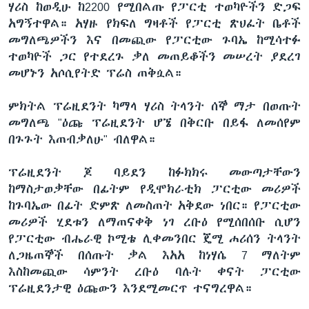
ሃሪስ ከወዲሁ ከ2200 የሚበልጡ የፓርቲ ተወካዮችን ድጋፍ
አግኝተዋል። አሃዙ የክፍለ ግዛቶች የፓርቲ ጽህፈት ቤቶች
መግለጫዎችን እና በመጪው የፓርቲው ጉባኤ ከሚሳተፉ
ተወካዮች ጋር የተደረጉ ቃለ መጠይቆችን መሠረት ያደረገ
መሆኑን አሶሲየትድ ፕሬስ ጠቅሷል።
ምክትል ፕሬዚደንት ካማላ ሃሪስ ትላንት ሰኞ ማታ በወጡት
መግለጫ "ዕጩ ፕሬዚደንት ሆኜ በቅርቡ በይፋ ለመሰየም
በጉጉት እጠብቃለሁ" ብለዋል።
ፕሬዚደንት ጆ ባይደን ከፉክክሩ መውጣታቸውን
ከማስታወቃቸው በፊትም የዲሞክራቲክ ፓርቲው መሪዎች
ከጉባኤው በፊት ድምጽ ለመስጠት አቅደው ነበር። የፓርቲው
መሪዎች ሂደቱን ለማጠናቀቅ ነገ ረቡዕ የሚሰበሰቡ ሲሆን
የፓርቲው ብሔራዊ ኮሚቴ ሊቀመንበር ጄሚ ሐሪሰን ትላንት
ለጋዜጠኞች በሰጡት ቃል እአአ ከነሃሴ 7 ማለትም
እስከመጪው ሳምንት ረቡዕ ባሉት ቀናት ፓርቲው
ፕሬዚደንታዊ ዕጩውን እንደሚመርጥ ተናግረዋል።