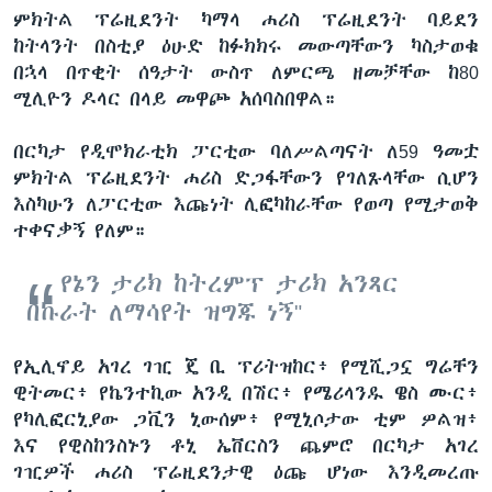
ምክትል ፕሬዚደንት ካማላ ሐሪስ ፕሬዚደንት ባይደን
ከትላንት በስቲያ ዕሁድ ከፉክክሩ መውጣቸውን ካስታወቁ
በኋላ በጥቂት ሰዓታት ውስጥ ለምርጫ ዘመቻቸው ከ80
ሚሊዮን ዶላር በላይ መዋጮ አሰባስበዋል።
በርካታ የዲሞክራቲክ ፓርቲው ባለሥልጣናት ለ59 ዓመቷ
ምክትል ፕሬዚደንት ሐሪስ ድጋፋቸውን የገለጹላቸው ሲሆን
እስካሁን ለፓርቲው እጩነት ሊፎካከራቸው የወጣ የሚታወቅ
ተቀናቃኝ የለም።
የኔን ታሪክ ከትረምፕ ታሪክ አንጻር
በኩራት ለማሳየት ዝግጁ ነኝ"
የኢሊኖይ አገረ ገዢ ጄ ቢ ፕሪትዝከር፥ የሚሺጋኗ ግሬቸን
ዊትመር፥ የኬንተኪው አንዲ በሽር፥ የሜሪላንዱ ዌስ ሙር፥
የካሊፎርኒያው ጋቪን ኒውሰም፥ የሚኒሶታው ቲም ዎልዝ፥
እና የዊስከንስኑን ቶኒ ኤቨርስን ጨምሮ በርካታ አገረ
ገዢዎች ሐሪስ ፕሬዚደንታዊ ዕጩ ሆነው እንዲመረጡ