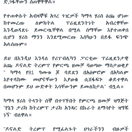
ድጋፋቸውን ሰጠዋቸዋል።
የተጠቀሱት አብዛኞቹ አገረ ገዢዎች ካማላ ሃሪስ ዕጩ ሆነው
ከተመረጡ ለምክትል ፕሬዚደንትነት አብረዋቸው
እንዲወዳደሩ ይመርጧቸዋል በሚል ስማቸው እየተጠቀሰ
ሲሆን ሃሪስ ማንን እንደሚመርጡ እስካሁን በይፋ ፍንጭ
አልሰጡም።
ይህ በእንዲህ እንዳለ የሪፐብሊካን ፓርቲው ፕሬዚደንታዊ
ዕጩ ዶናልድ ትረምፕ የምርጫ ዘመቻ ባወጣው ማስታወቂያ
" ካማላ የ81 ዓመቱ ጆ ባይደን በአዕምሮም በአካልም
እየተዳከሙ መሆናቸውን እያወቁ ሲሸፋፍኑ ቆይተዋል
በመሆኑም ይህ ውድቀት እሳቸውንም ይመለከታል" ብሏል።
ካማላ ሃሪስ ትላንት ሰኞ በተገኙበት የምርጫ ዘመቻ ዝግጅት
"የኔን ታሪክ ከትረምፕ ታሪክ አንጻር በኩራት ለማሳየት ዝግጁ
ነኝ" ብለዋል።
"ዶናልድ ትረምፕ የሚፈልጉት ሀገራችንን ብዙዎች