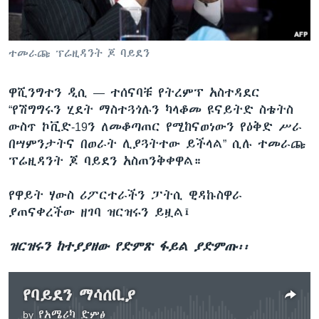
ቋንቋዎች
ተመራጩ ፕሬዚዳንት ጆ ባይደን
ዋሺንግተን ዲሲ —
ተሰናባቹ የትረምፕ አስተዳደር
“የሽግግሩን ሂደት ማስተጓጎሉን ካላቆመ ዩናይትድ ስቴትስ
ውስጥ ኮቪድ-19ን ለመቆጣጠር የሚከናወነውን የዕቅድ ሥራ
በሣምንታትና በወራት ሊያጓትተው ይችላል” ሲሉ ተመራጩ
ፕሬዚዳንት ጆ ባይደን አስጠንቅቀዋል።
የዋይት ሃውስ ሪፖርተራችን ፓትሲ ዊዳኩስዋራ
ያጠናቀረችው ዘገባ ዝርዝሩን ይዟል፤
ዝርዝሩን ከተያያዘው የድምጽ ፋይል ያድምጡ፡፡
የባይደን ማሳሰቢያ
by
የአሜሪካ ድምፅ