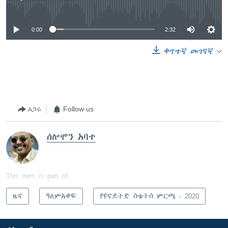
No media source currently available
0:00
2:32
ቀጥተኛ መገናኛ
አጋሩ
Follow us
ሰሎሞን አባተ
This item is part of
ዜና
ዓለምአቀፍ
የዩናይትድ ስቴትስ ምርጫ - 2020