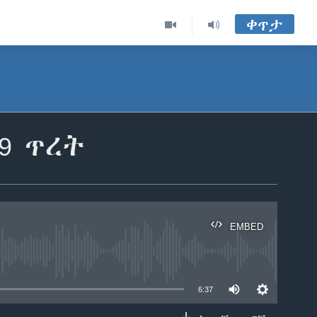
ቀጥታ
9 ጥረት
EMBED
able
6:37