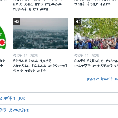
በዶ.ር ደብረ ጽዮን የሚመራው
ግሽበት ትንበያ ተለያዩ
የህወሓት ቡድን ወቀሰ
ማርች 12, 2025
ማርች 12, 2025
ስት
የትግራይ ክልል ጊዜያዊ
በሐዋሳ ዩኒቨርሲቲ ያገለገሉ
ወቀ
አስተዳደር የፌደራል መንግሥቱን
ሠራተኞች መታዳቸውን ገ
ጣልቃ ገብነት ጠየቀ
ሁሉንም ክፍሎች ይ
ራሞችን ይዩ
ችን ይመልከቱ