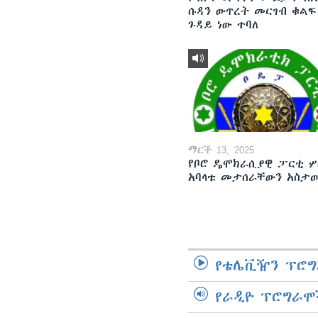
ሱዳን ውጥረት መርገብ ቁልፍ
ጉዳይ ነው ተባለ
ማርች 13, 2025
የቦሮ ዴሞክራሲያዊ ፓርቲ ሦ
አባላቱ መታሰራቸውን አስታ
የቴሌቪዥን ፕሮግ
የራዲዮ ፕሮግራሞ