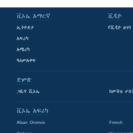
ቪኦኤ አማርኛ
ቪዲዮ
ኢትዮጵያ
የቪዲዮ ዘገባ
አፍሪካ
አሜሪካ
ዓለምአቀፍ
ድምጽ
ጋቢና ቪኦኤ
ከምሽቱ ሦስ
ቪኦኤ አፍሪካ
Afaan Oromoo
French