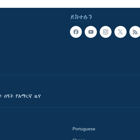
ይከተሉን
ት ሰዓት የአማርኛ ዜና
Portuguese