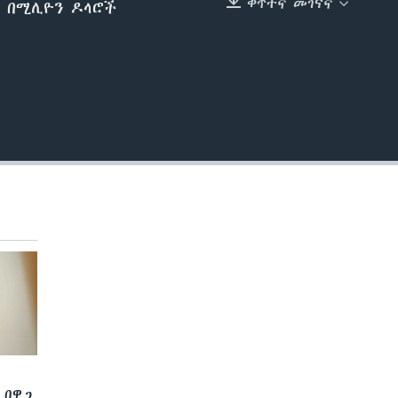
ቀጥተኛ መገናኛ
ዝ በሚሊዮን ዶላሮች
EMBED
 በዋጋ