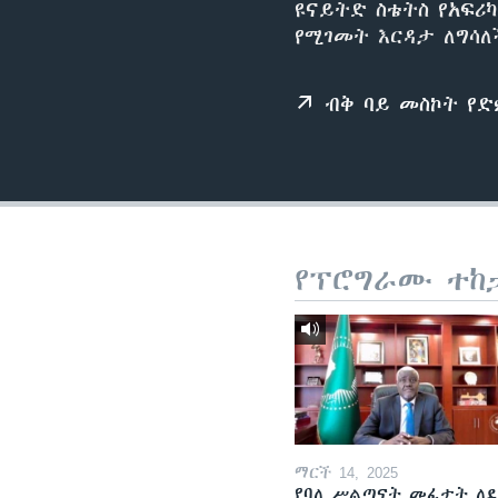
ዩናይትድ ስቴትስ የአፍሪ
የሚገመት እርዳታ ለግሳለ
ብቅ ባይ መስኮት የ
የፕሮግራሙ ተከ
ማርች 14, 2025
የባለ ሥልጣናት መፈታት ለ