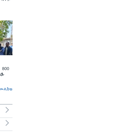
 800
ለጹ
መልከቱ