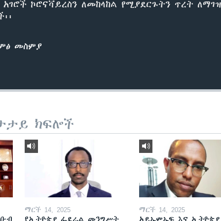
ካ አገሮች ኮሮናቫይረስን ለመከላከል የሚያደርጉትን ጥረት ለማገ
ች፡፡
ድምፅ መስምያ
ታታይ ክፍሎች
ማርች 14, 2025
ማርች 14, 2025
ደቡብ
የኢትዮጵያ ፌደራል መንግሥት
አይኤምኤፍ እና ኢትዮጵያ