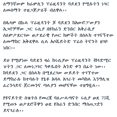
ለማንኛውም ክሬምሊን ፕሬዚዳንት ባይደን የሚሉትን ነገር
ለመስማት ተዘጋጅታለች ብለዋል፡፡
በሌላም በኩል ፕሬዚዳንት ጆ ባይደን ከአውሮፓውያን
አጋሮቻቸው ጋር ሩሲያ በዩክሬን ድንበር አቅራቢያ
ስለምታደርገው ወታደራዊ የጦር ክምችት በስልክ ተገናኝተው
ለመማከር አቅደዋል ሲል አሶሼይትድ ፕሬስ ትናንት ዘገቦ
ነበር፡፡
ይህ የሚሆነው ባይደን ዛሬ ከሩሲያው ፕሬዚዳንት ቭላድሚር
ፑትን ጋር ለመነጋገር ካቀዱበት አንድ ቀን በፊት ነው፡፡
ከባይደን ጋር በስልክ በሚደረገው ውይይት ተገኘተው
ይማከራሉ ከተባሉት የኔቶ አባል አገራት መካከል እንግሊዝ
ፈረንሳይና ጀርመንና ጣልያን መሆናቸው ተዘግቧል፡፡
የዩናይትድ ስቴትስ የመረጃ ባለሥልጣናት ሩሲያ ወደ 70ሺ
የሚጠጉ ወታደሮችዋን ወደ ዩክሬን ድንበር ማስጠጋቷን
ይናገራሉ፡፡