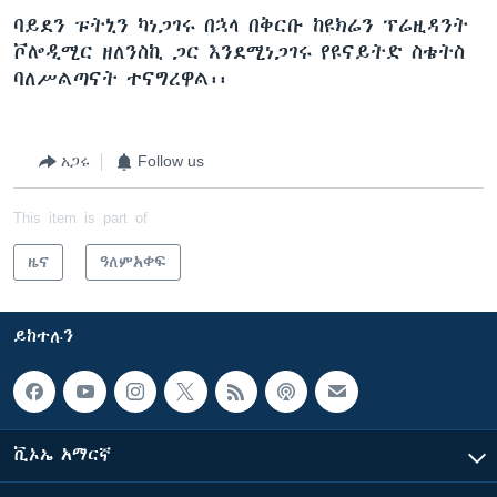
ባይደን ፑትኒን ካነጋገሩ በኋላ በቅርቡ ከዩክሬን ፕሬዚዳንት
ቮሎዲሚር ዘለንስኪ ጋር እንደሚነጋገሩ የዩናይትድ ስቴትስ
ባለሥልጣናት ተናግረዋል፡፡
አጋሩ
Follow us
This item is part of
ዜና
ዓለምአቀፍ
ይከተሉን
ቪኦኤ አማርኛ