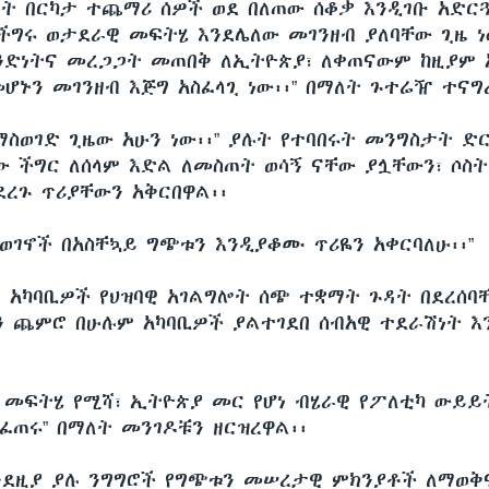
ት በርካታ ተጨማሪ ሰዎች ወደ በለጠው ሰቆቃ እንዲገቡ አድርጓ
ችግሩ ወታደራዊ መፍትሄ እንደሌለው መገንዘብ ያለባቸው ጊዜ ነ
ንድነትና መረጋጋት መጠበቅ ለኢትዮጵያ፣ ለቀጠናውም ከዚያም 
ሆኑን መገንዘብ እጅግ አስፈላጊ ነው፡፡” በማለት ጉተሬዥ ተናግ
ማስወገድ ጊዜው አሁን ነው፡፡” ያሉት የተባበሩት መንግስታት ድር
ው ችግር ለሰላም እድል ለመስጠት ወሳኝ ናቸው ያሏቸውን፣ ሶስት
ደረጉ ጥሪያቸውን አቅርበዋል፡፡
 ወገኖች በአስቸኳይ ግጭቱን እንዲያቆሙ ጥሪዬን አቀርባለሁ፡፡”
 አካባቢዎች የህዝባዊ አገልግሎት ሰጭ ተቋማት ጉዳት በደረሰባ
 ጨምሮ በሁሉም አካባቢዎች ያልተገደበ ሰብአዊ ተደራሽነት እ
 መፍትሄ የሚሻ፣ ኢትዮጵያ መር የሆነ ብሄራዊ የፖለቲካ ውይይ
ፈጠሩ” በማለት መንገዶቹን ዘርዝረዋል፡፡
ንደዚያ ያሉ ንግግሮች የግጭቱን መሠረታዊ ምክንያቶች ለማወቅ