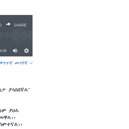
D
SHARE
6:39
ቀጥተኛ መገናኛ
SHARE
ኔታ ያሳስበኛል”
ነም ያህል
መዋል፡፡
ሰምተናል፡፡