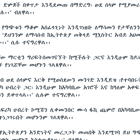
 ድምጾች በቀጥታ እንዲደመጡ በማድረግ፣ ወደ ሰላም የሚያመራ
፡፡” ብለዋል፡፡
 የግጭቱን ማቆም አስፈላጊነት እንዲገነዘቡ ለማሳመን የታቸለንን 
 “ይህንንም ለማሳሰብ ከኢትዮጵያ ጠቅላይ ሚኒስትር አብይ አህ
፡፡” ሲሉ ተናግረዋል፡፡
ው ማርቲን ግሪፍትስመገናኘት ከሚችሉት ጋርና እንዲሁም ከዶ/
ኙ የነገሯቸው መሆኑን ገልጸዋል፡፡
ዝብ ወደ ሰላምና እርቅ የሚወስደውን መንገድ እንዲይዝ ፣የተባበ
ካ ህብረት ጋር፣ እንዲሁም ከአካባቢው አገሮች እና ከዓለም አቀፍ
ን ይቀጥላል፡፡” ሲሉም ተናግረዋል፡፡
የአፍሪካ ህብረት ኮሚሽን ሊቀመንበር ሙሳ ፋኪ ጨምሮ በአካባቢው
ተነጋገሩበት መሆኑንም ገልጸዋል፡፡
 የኢትዮጵያን አንድነትና መረጋጋት መጠበቅ እንደሚገባ ይህ 