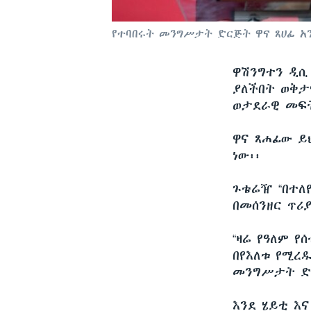
የተባበሩት መንግሥታት ድርጅት ዋና ጸሀፊ አ
ዋሽንግተን ዲ
ያለችበት ወቅታ
ወታደራዊ መፍት
ዋና ጸሐፊው ይ
ነው፡፡
ጉቴሬዥ “በተለ
በመሰንዘር ጥሪ
“ዛሬ የዓለም የ
በየእለቱ የሚረ
መንግሥታት ድር
እንደ ሄይቲ እ