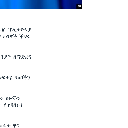
ሬዥ “የኢትዮጵያ
ም ወገኖች ችግሩ
ክንያት በማድረግ
መፍትሄ ሀሳቦችን
ጠሩ ሰዎችን
ት የተባበሩት
ወሱት ዋና