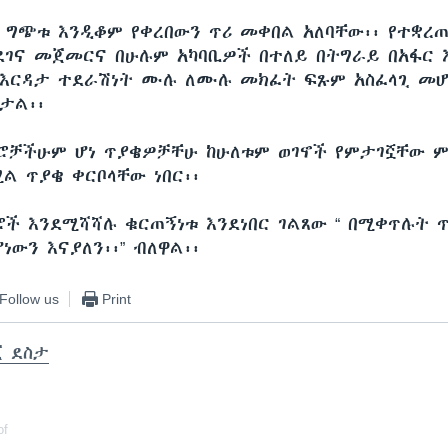
 ግጭቱ እንዲቆም የቀረበውን ጥሪ መቀበል አለባቸው፡፡ የተቋረጠ
ደገና መጀመርና በሁሉም አካባቢዎች በተለይ በትግራይ በአፋር 
 እርዳታ ተደራሽነት ሙሉ ለሙሉ መክፈት ፍጹም አስፈላጊ መሆ
ታል፡፡
ግሮቻችሁም ሆነ ጥያቄዎቻቸሁ ከሁለቱም ወገኖች የምታገኟቸው 
ል ጥያቄ ቀርቦላቸው ነበር፡፡
ገሮች እንደሚሻሻሉ ቁርጠኝነቱ እንደነበር ገልጸው “ በሚቀጥሉት 
ነውን እናያለን፡፡” ብለዋል፡፡
Follow us
Print
ጀ ደስታ
of