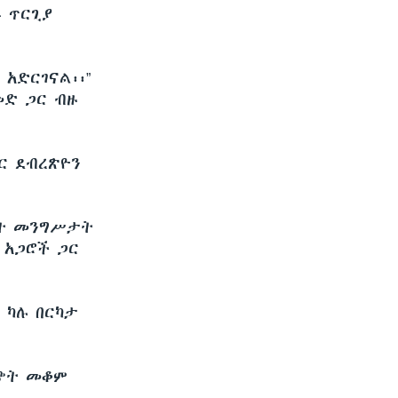
 ጥርጊያ
አድርገናል፡፡”
መድ ጋር ብዙ
ር ደብረጽዮን
ሩት መንግሥታት
 አጋሮች ጋር
 ካሉ በርካታ
ግጭት መቆም