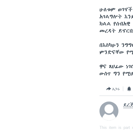
ሁለቱም ወገኖች
አገልግሎት እን
ክልል የሰብአዊ
መረዳት ይኖርበ
በእስካሁን ንግ
ምንድናቸው የሚ
ዋና ጸሀፊው ነ
ውስጥ ግን የሚሆ
አጋሩ
ደረ
This item is part 