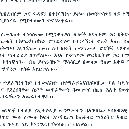
ምኑ መሆኑን አስተውያለሁ፡፡” ብለዋል፡፡
ማህበረብሰም ጋር ጉዳዩን በተነሳሽነት ይዘው በመንቀሳቀስ ላይ የ
ያስረዱ የሚከተለውን ተናግረዋል፡፡
ት ለመስጠት ተነሳስተው ከሚንቀሳቀሱ ሌሎች አካላትም ጋር በቅር
ታውቁት በአሜሪካ በኩል የሚደረግም የተነሳሽነት ጥረት አለ፡፡ ስ
አቅጣጫ እየገፋነው ነው፡፡ ለተባበሩት መንግሥታ ድርጅት የጸጥ
ለት ማብራሪያ ሰጥቻለሁ፡፡ እኔና የጸጥታው ምርክቤትም ጋር በ
ና እንገኛለን፡፡ ይህ ያቀረብኩት ማሳሳቢያ በመላው ዓለም አቀፍ 
ደሚኖረው ተስፋ አደርጋለሁ፡፡”
ታ ተደራሽነትንም በተመለከተ፣ በትግራይእናበአካባቢው ባሉ ክልሎ
ግር የደረሰባቸው ሰዎች መኖራቸውን በመጥቀስ በዚሁ እለት ከጠ
ጋገራቸውን አመልክተዋል፡፡
 ወገኖች በተለይ የኢትዮጵያ መንግሥትን በአካባቢው የሰአብአ
ዲኖር ሙሉ ለሙሉ ክፍት እንዲደረግ ከጠቅላይ ሚኒስትር አብይ
ህ ጉዳይ ላይ አነጋግሬያቸዋለሁ፡፡” ብለዋል፡፡