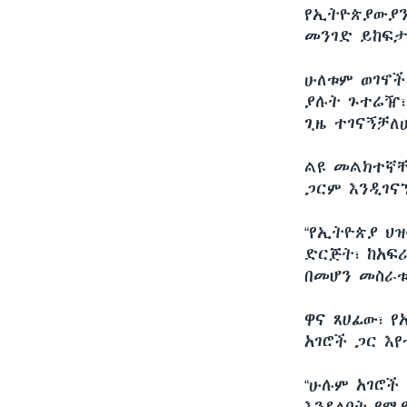
የኢትዮጵያውያን
መንገድ ይከፍታሉ
ሁለቱም ወገኖች
ያሉት ጉተሬዥ፣
ጊዜ ተገናኝቻለሁ
ልዩ መልክተኛቸ
ጋርም እንዲገና
“የኢትዮጵያ ህ
ድርጅት፣ ከአፍሪ
በመሆን መስራቱ
ዋና ጸሀፊው፣ 
አገሮች ጋር እየ
“ሁሉም አገሮች