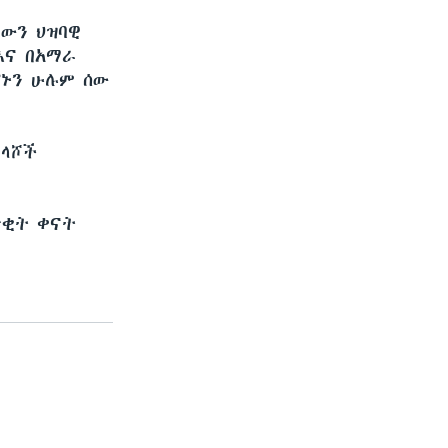
ውን ህዝባዊ
እና በአማራ
ኑን ሁሉም ሰው
ምላሾች
ጥቂት ቀናት