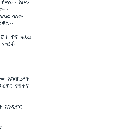
ቸዋል፡፡ አሁን
ው፡፡
አልፎ ላለው
ረዋል፡፡
ጅት ዋና ጸሀፊ፣
 ነገሮች
ቸው አካባቢዎች
ንዲኖር ዋስትና
ት እንዲኖር
ና