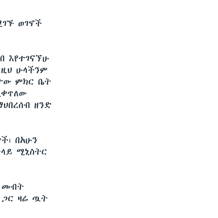
ሚገኙ ወገኖች
ብ እየተገናኘሁ
ለዚህ ሁላችንም
ታው ምክር ቤት
ሚቀጥለው
ማህበረሰብ ዘንድ
ች፣ በአሁን
ቅላይ ሚኒስትር
ዊ መብት
 ጋር ዛሬ ጧት