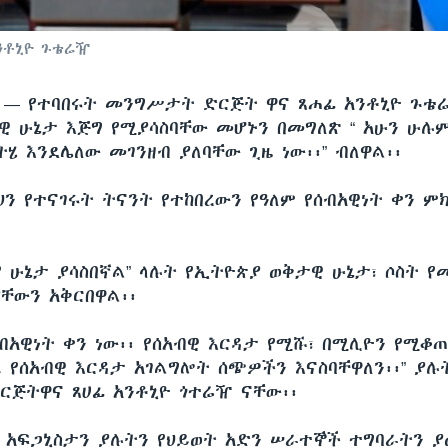
ንቶኒዮ ጉቴሬዥ
ሲ —
የተባበሩት መንግሥታት ድርጅት ዋና ጸሐፊ አንቶኒዮ ጉቴ
ዊ ሁኔታ እጅግ የሚያሳስባቸው መሆኑን በመግለጽ “ አሁን ሁሉ
ሄ እንደሌለው መገንዘብ ያለባቸው ጊዜ ነው፡፡” ብለዋል፡፡
ህን የተናገሩት ትናንት የተከበረውን የዓለም የሰብአዊነት ቀን ም
የ ሁኔታ ያሳስበኛል” ላሉት የኢትዮጵያ ወቅታዊ ሁኔታ፣ ሶስት የ
ያቸውን አቅርበዋል፡፡
ሰብአዊነት ቀን ነው፡፡ የሰአብዊ እርዳታ የሚሹ፣ በሚሊዮን የሚቆ
ዱ የሰአብዊ እርዳታ አገልግሎት ሰጭዎችን እናስባቸዋለን፡፡” ያሉ
ጅትዋና ጸሀፊ አንቶኒዮ ጎተሬዥ ናቸው፡፡
ና አፍጋኒስታን ያሉትን የህይወት አድን ሠራተኞች ተግባራትን ያ