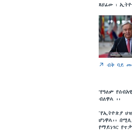
ጸሀፊው ፣ ኢት
ብቅ ባይ መ
“የዓለም የሰብአ
ብለዋል ፡፡
"የኢትዮጵያ ህዝ
ሆነዋል፡፡ በሚ
የማይነገር የጥ