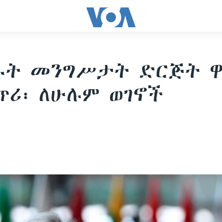
ሩት መንግሥታት ድርጅት 
ጥሪ፡ ለሁሉም ወገኖች