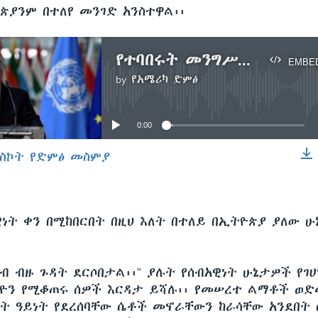
ዮጵያንም በተለየ መንገድ አንስተዋል፡፡
የተባበሩት መንግሥት ድርጅት ዋና ጸሐፊ ጥሪ፡ ለሁሉም ወገኖች
EMBE
by
የአሜሪካ ድምፅ
No media source currently available
0:00
ስኮት የድምፅ መስምያ
EMBED
ዊነት ቀን በሚከበርበት በዚህ እለት በተለይ በኢትዮጵያ ያለው ሁ
ብ ብዙ ጉዳት ደርሶበታል፡፡" ያሉት የሰብአዊነት ሁኔታዎች የገሀ
ሊዮን የሚቆጠሩ ሰዎች እርዳታ ይሻሉ፡፡ የመሠረተ ልማቶች ወድ
ቃት ዓይነት የደረሰባቸው ሴቶች መኖራቸውን ከራሳቸው አንደበት 