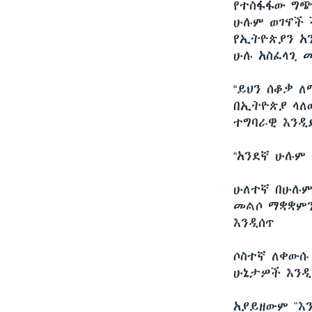
የተስፋፋው ግጭ
ሁሉም ወገኖች 
የኢትዮጵያን አ
ሁሉ አስፈላጊ መ
“ይህን ሰቆቃ ለ
በኢትዮጵያ ላለ
ተግባራዊ እንዲ
“አንደኛ ሁሉም
ሁለተኛ በሁሉም
መልሶ ማቋቋምን
እንዲሰጥ
ሶስተኛ ለቀውሱ
ሁኔታዎች እንዲ
አያይዘውም "እ