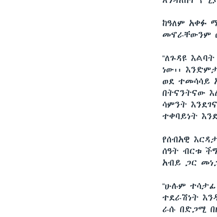
እንዳለበት የሚያ
ከዓለም አቀፉ 
መኖራቸውንም ሲ
“ለጉዳዩ እልባ
ነው፡፡ እንድም
ወደ ተመሳሳይ 
በትናንትናው እ
ሳምንት እንደገ
ተቀባይነት እን
የሰብአዊ እርዳ
ሰዓት ብርቱ ች
አብይ ጋር መነ
“ሁሉም ተሳታፊ
ተደራሽነት እን
ራሱ በድጋሚ በዚ