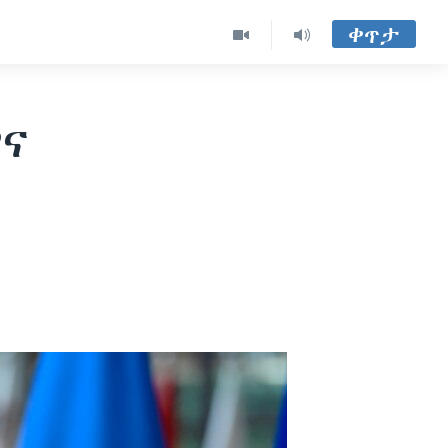
ቀጥታ
ዋና