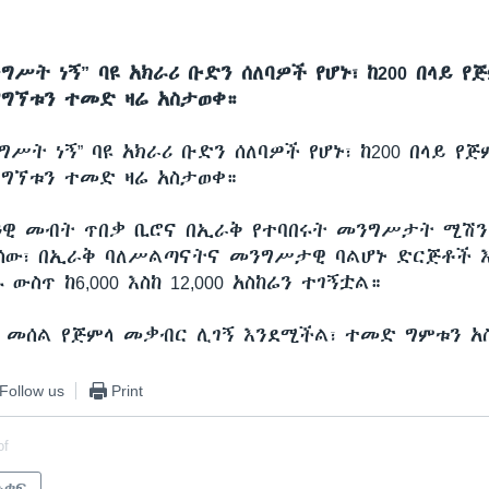
ግሥት ነኝ” ባዩ አክራሪ ቡድን ሰለባዎች የሆኑ፣ ከ200 በላይ 
ግኘቱን ተመድ ዛሬ አስታወቀ።
ግሥት ነኝ” ባዩ አክራሪ ቡድን ሰለባዎች የሆኑ፣ ከ200 በላይ የ
ግኘቱን ተመድ ዛሬ አስታወቀ።
ዓዊ መብት ጥበቃ ቢሮና በኢራቅ የተባበሩት መንግሥታት ሚሽን 
ሰው፣ በኢራቅ ባለሥልጣናትና መንግሥታዊ ባልሆኑ ድርጅቶች 
ውስጥ ከ6,000 እስከ 12,000 አስከሬን ተገኝቷል።
 መሰል የጅምላ መቃብር ሊገኝ እንደሚችል፣ ተመድ ግምቱን አ
Follow us
Print
of