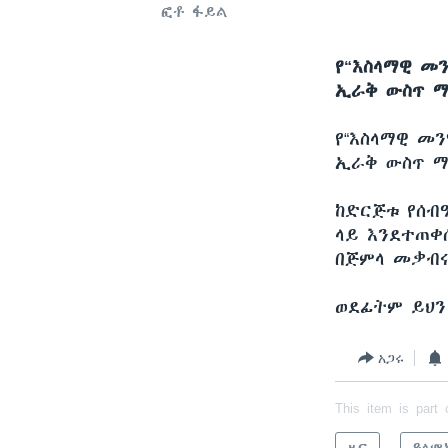
ፎቶ ፋይል
የ“እስላማዊ መን
ኢራቅ ውስጥ ማ
የ“እስላማዊ መን
ኢራቅ ውስጥ ማ
ከድርጅቱ የሰብ
ላይ እንደተጠቀ
በጅምላ መቃብሩ 
ወደፊትም ይህን
አጋሩ
This item is part 