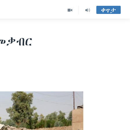
ቀጥታ
 መቃብር