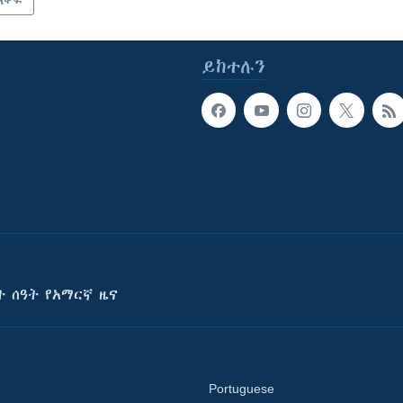
አቀፍ
ይከተሉን
ት ሰዓት የአማርኛ ዜና
Portuguese