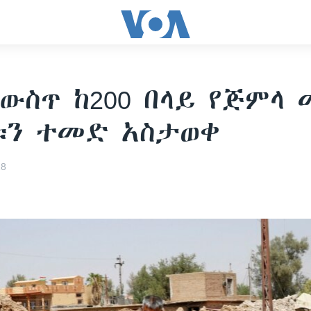
ውስጥ ከ200 በላይ የጅምላ
ቱን ተመድ አስታወቀ
18