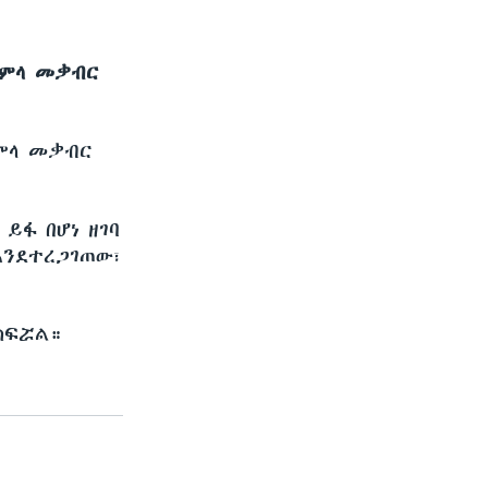
የጅምላ መቃብር
ጅምላ መቃብር
ይፋ በሆነ ዘገባ
እንደተረጋገጠው፣
ስፍሯል።