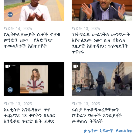
ማርች 14, 2025
ማርች 13, 2025
የኢትዮጵያውያት ሴቶች ጥያቄ
"በትግራይ መፈንቅለ መንግሥት
ምንድን ነው? - የአድማጭ
እየተፈጸመ ነው" ሲሉ የክልሉ
ተመልካቾች አስተያየት
ጊዜያዊ አስተዳደር ፕሬዝደንት
ተናገሩ
ማርች 13, 2025
ማርች 13, 2025
አርቲስት አንዱዓለም ጎሣ
ሩሲያ የተቆጣጠረቻቸውን
ተጨማሪ 13 ቀናትን በእስር
የዩክሬን ግዛቶች እንደያዘች
እንዲቆይ ፍርድ ቤት ፈቀደ
መቀጠል ትሻለች
ሁሉንም ክፍሎች ይመልከቱ