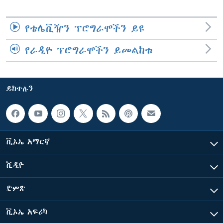
የቴሌቪዥን ፕሮግራሞችን ይዩ
የራዲዮ ፕሮግራሞችን ይመልከቱ
ይከተሉን
ቪኦኤ አማርኛ
ቪዲዮ
ድምጽ
ቪኦኤ አፍሪካ