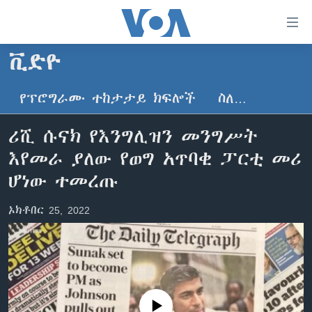
በቀላሉ
የመሥሪያ
ማገናኛዎች
ቪድዮ
ዜና
ወደ
ዋናው
የፕሮግራሙ ተከታታይ ክፍሎች
ስለ…
ኑሮ በጤንነት
ኢትዮጵያ
ይዘት
ጋቢና ቪኦኤ
እለፍ
አፍሪካ
ሪሺ ሱናክ የእንግሊዝን መንግሥት
ወደ
ከምሽቱ ሦስት ሰዓት የአማርኛ ዜና
ዓለምአቀፍ
እየመራ ያለው የወግ አጥባቂ ፓርቲ መሪ
ዋናው
ቪዲዮ
ይዘት
አሜሪካ
ሆነው ተመረጡ
እለፍ
የፎቶ መድብሎች
መካከለኛው ምሥራቅ
ወደ
ኦክቶበር 25, 2022
ክምችት
ዋናው
ይዘት
እለፍ
Learning English
ይከተሉን
No media source currently available