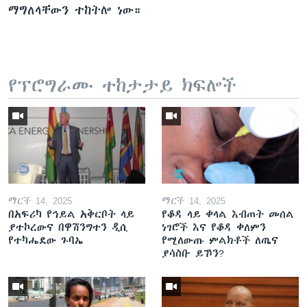
ማግለላቸውን ተከትሎ ነው።
የፕሮግራሙ ተከታታይ ክፍሎች
ማርች 14, 2025
ማርች 14, 2025
በአፍሪካ የኅይል አቅርቦት ላይ
የቆዳ ላይ ቀላል እብጠት መሰል
ያተኮረውና በዋሽንግተን ዲሲ
ነገሮች እና የቆዳ ቀለምን
የተካሔደው ጉባኤ
የሚለውጡ ምልክቶች ለጤና
ያሳስቡ ይኾን?