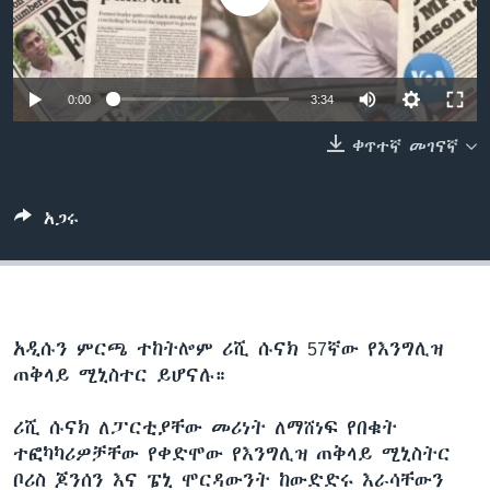
ቋንቋዎች
0:00
3:34
ቀጥተኛ መገናኛ
አጋሩ
አዲሱን ምርጫ ተከትሎም ሪሺ ሱናክ 57ኛው የእንግሊዝ
ጠቅላይ ሚኒስተር ይሆናሉ።
ሪሺ ሱናክ ለፓርቲያቸው መሪነት ለማሸነፍ የበቁት
ተፎካካሪዎቻቸው የቀድሞው የእንግሊዝ ጠቅላይ ሚኒስትር
ቦሪስ ጆንሰን እና ፔኒ ሞርዳውንት ከውድድሩ እራሳቸውን