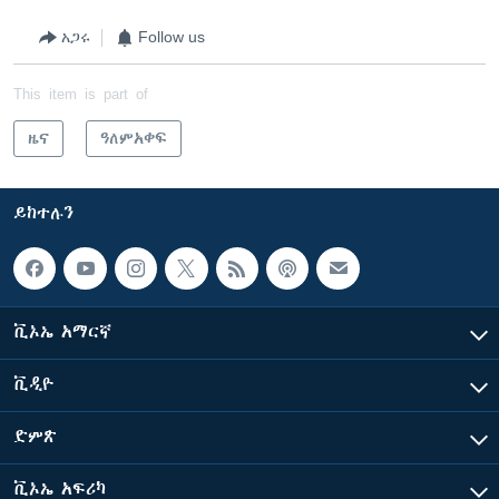
አጋሩ
Follow us
This item is part of
ዜና
ዓለምአቀፍ
ይከተሉን
ቪኦኤ አማርኛ
ቪዲዮ
ድምጽ
ቪኦኤ አፍሪካ