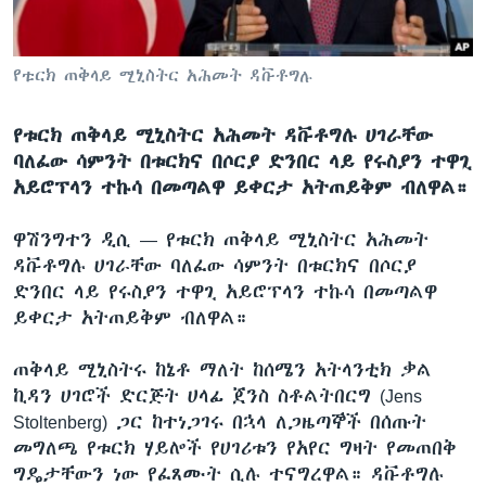
የቱርክ ጠቅላይ ሚኒስትር አሕመት ዳቩቶግሉ
ቋንቋዎች
የቱርክ ጠቅላይ ሚኒስትር አሕመት ዳቩቶግሉ ሀገራቸው
ባለፈው ሳምንት በቱርክና በሶርያ ድንበር ላይ የሩስያን ተዋጊ
አይሮፕላን ተኩሳ በመጣልዋ ይቀርታ አትጠይቅም ብለዋል።
ዋሽንግተን ዲሲ —
የቱርክ ጠቅላይ ሚኒስትር አሕመት
ዳቩቶግሉ ሀገራቸው ባለፈው ሳምንት በቱርክና በሶርያ
ድንበር ላይ የሩስያን ተዋጊ አይሮፕላን ተኩሳ በመጣልዋ
ይቀርታ አትጠይቅም ብለዋል።
ጠቅላይ ሚኒስትሩ ከኔቶ ማለት ከሰሜን አትላንቲክ ቃል
ኪዳን ሀገሮች ድርጅት ሀላፊ ጀንስ ስቶልትበርግ (Jens
Stoltenberg) ጋር ከተነጋገሩ በኋላ ለጋዜጣኞች በሰጡት
መግለጫ የቱርክ ሃይሎች የሀገሪቱን የአየር ግዛት የመጠበቅ
ግዴታቸውን ነው የፈጸሙት ሲሉ ተናግረዋል። ዳቩቶግሉ