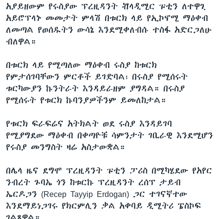
አያይዘውም የሩስያው ፕረዚዳንት ቭላዲሚር ፑቲን ለተዋጊ
አይሮፕላኑ መመታት ምላሽ በቱርክ ላይ የኢኮኖሚ ማዕቀብ
ለመጣል የወሰዱትን ውሳኔ እንደሚቀለብሱ ተስፋ አድርጋለሁ
ብለዋል።
በቱርክ ላይ የሚጣለው ማዕቀብ ሩስያ ከቱርክ
የምታሰገባቸውን ምርቶች ይገድባል፣ በሩስያ የሚሰሩት
ቱርካውያን ኩንትራት እንዳይራዘም ያግዳል። በሩስያ
የሚሰሩት የቱርክ ኩባንያዎችንም ይመለከታል።
የቱርክ ፍራፍሬና አትክልት ወደ ሩስያ እንዳይገባ
የሚያግደው ማዕቀብ በቀጣዮቹ ሳምንታት ገቢራዊ እንደሚሆን
የሩስያ መንግስት ዛሬ አስታውቋል።
በሌላ ዜና ደግሞ ፕረዚዳንት ፑቲን ፓሪስ በሚካሄደው የአየር
ንብረት ጉባኤ ጎን ከቱርኩ ፕረዚዳንት ረሰፕ ታይብ
ኤርዶጋን (Recep Tayyip Erdogan) ጋር ተገናኛተው
እንደማይነጋገሩ የክርምሊን ቃል አቀባይ ዲሚትሪ ፔስኮፍ
ገልጸዋል።