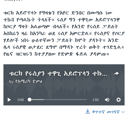
ቱርክ አይሮፕላኑ የግዛቴን የአየር ድንበር በመጣሱ ነው
ተኩሸ የጣልኩት ትላለች። ሩስያ ግን ተዋጊው አይሮፕላንዋ
ከሶርያ ግዛት አልወጣም ብላለች። የአንድ የሩስይ ፓይለት
አስከሬን ዛሬ ከአንካራ ወደ ሩስያ አምርቷል። የሩስያና የሶርያ
ሃይሎች ነበሩ ሁለተኛውን ፓይለት ከሞት ያዳኑት። አንድ
ሌላ ሩስያዊ ወታደር ደግሞ በማዳኑ ጥረት ወቅት ተገድሏል።
የዜና ዝርዝሩን ከተያያዘው የድምጽ ፋይል ያዳምጡ።
ቱርክ የሩስያን ተዋጊ አይሮፕላን ተኩሳ በመጣልዋ ይቀርታ አትጠይቅም
by
የአሜሪካ ድምፅ
No media source currently available
0:00
1:53
ቀጥተኛ መገናኛ