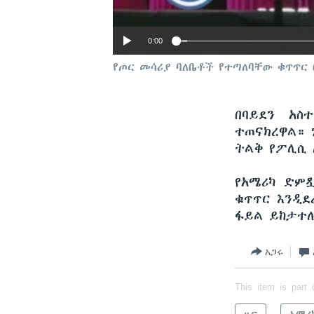
0:00
የጦር መሳሪያ ባለቤቶች የተጣለባቸው ቁጥጥር
በባይደን አስ
ተጠናክረዋል። 
ትልቅ የፖሊሲ 
የአሜሪካ ድምጿ
ቁጥጥር እንዲደ
ፋይል ይከታተ
አጋሩ
This item is part 