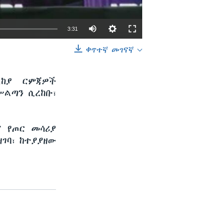
3:31
ቀጥተኛ መገናኛ
EMBED
SHARE
ላከያ ርምጃዎች
ሥልጣን ሲረከቡ፣
ና የጦር መሳሪያ
ገባ፣ ከተያያዘው