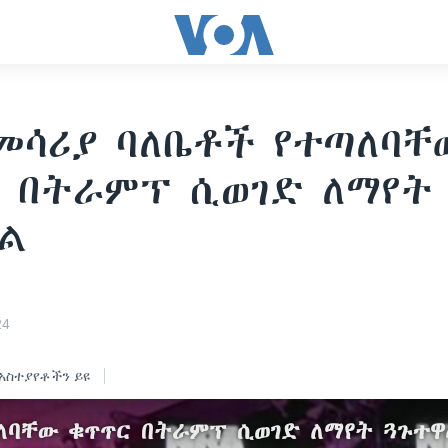
መሳሪያ ባለቤቶች የተጣለባቸ
 በትራምፕ ሲወገድ ለማየት
ል
24
አስተያየቶችን ይዩ
ጣለባቸው ቁጥጥር በትራምፕ ሲወገድ ለማየት ጓጉተዋ