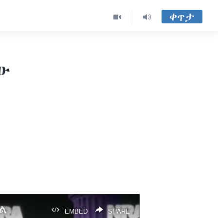
ቀጥታ
ው
ል
EMBED
SHARE