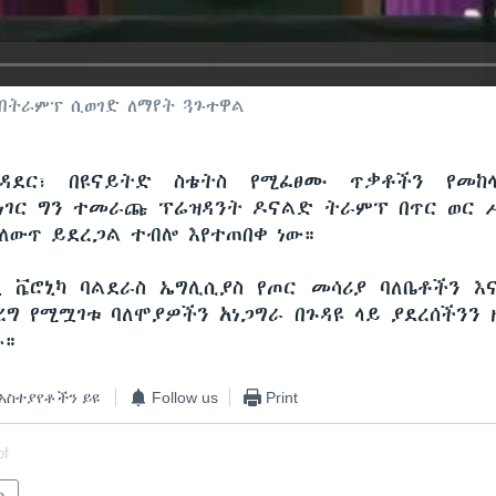
 በትራምፕ ሲወገድ ለማየት ጓጉተዋል
ተዳደር፣ በዩናይትድ ስቴትስ የሚፈፀሙ ጥቃቶችን የመከ
ነገር ግን ተመራጩ ፕሬዝዳንት ዶናልድ ትራምፕ በጥር ወር 
ለውጥ ይደረጋል ተብሎ እየተጠበቀ ነው።
 ቬሮኒካ ባልደራስ ኤግሊሲያስ የጦር መሳሪያ ባለቤቶችን እ
ረግ የሚሟገቱ ባለሞያዎችን አነጋግራ በጉዳዩ ላይ ያደረሰችንን ዘ
ሉ።
አስተያየቶችን ይዩ
Follow us
Print
of