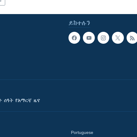
ካ
ይከተሉን
ት ሰዓት የአማርኛ ዜና
Portuguese