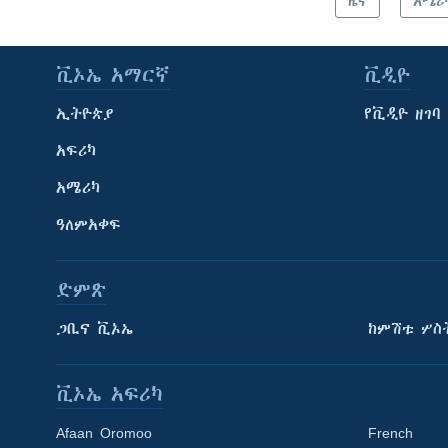
ዜና
አሜሪ
ቪኦኤ አማርኛ
ቪዲዮ
ኢትዮጵያ
የቪዲዮ ዘገባ
አፍሪካ
አሜሪካ
ዓለምአቀፍ
ድምጽ
ጋቢና ቪኦኤ
ከምሽቱ ሦስ
ቪኦኤ አፍሪካ
Afaan Oromoo
French