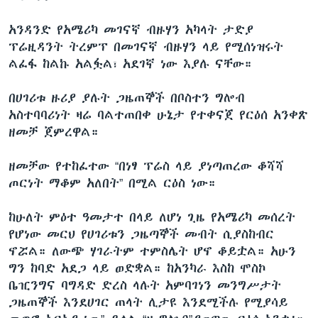
አንዳንድ የአሜሪካ መገናኛ ብዙሃን አካላት ታድያ
ፕሬዚዳንት ትረምፕ በመገናኛ ብዙሃን ላይ የሚሰነዝሩት
ልፈፋ ከልኩ አልፏል፣ አደገኛ ነው እያሉ ናቸው።
በሀገሪቱ ዙሪያ ያሉት ጋዜጠኞች በቦስተን ግሎብ
አስተባባሪነት ዛሬ ባልተጠበቀ ሁኔታ የተቀናጀ የርዕሰ አንቀጽ
ዘመቻ ጀምረዋል።
ዘመቻው የተከፈተው “በነፃ ፕሬስ ላይ ያነጣጠረው ቆሻሻ
ጦርነት ማቆም አለበት” በሚል ርዕስ ነው።
ከሁለት ምዕተ ዓመታተ በላይ ለሆነ ጊዜ የአሜሪካ መሰረት
የሆነው መርህ የሀገሪቱን ጋዜጣኞች መብት ሲያስከብር
ኖሯል። ለውጭ ሃገራትም ተምስሌት ሆኖ ቆይቷል። አሁን
ግን ከባድ አደጋ ላይ ወድቋል። ከአንካራ እስከ ሞስኮ
ቤዢንግና ባግዳድ ድረስ ላሉት አምባገነን መንግሥታት
ጋዜጠኞች እንደሀገር ጠላት ሊታዩ እንደሚችሉ የሚያሳይ