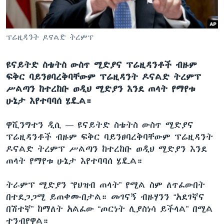
ቋንቋዎች
ፕሬዚዳንት ዶናልድ ትረምፕ
ዩናይትድ ስቴትስ ውስጥ ሚድያና ፕሬዚዳንቶች ብዙም
ፍቅር ባይንፀባረቅባቸውም ፕሬዚዳንት ዶናልድ ትረምፕ
ሥልጣን ከተረከቡ ወዲህ ሚድያን እንደ ጠላት የማየቱ
ሁኔታ እየተባባሰ ሄዷል።
ዋሺንግተን ዲሲ —
ዩናይትድ ስቴትስ ውስጥ ሚድያና
ፕሬዚዳንቶች ብዙም ፍቅር ባይንፀባረቅባቸውም ፕሬዚዳንት
ዶናልድ ትረምፕ ሥልጣን ከተረከቡ ወዲህ ሚድያን እንደ
ጠላት የማየቱ ሁኔታ እየተባባሰ ሄዷል።
ትራምፕ ሚድያን “የህዝብ ጠላት” የሚል ስም ለጥፈውበት
በተደጋጋሚ ይጠቀሙበታል። መገናኝ ብዙሃንን “አደገኛና
በሽተኛ” ከማለት አልፈው “ጦርነት ሊያስነሳ ይችላል” በሚል
ተንብየዋል።