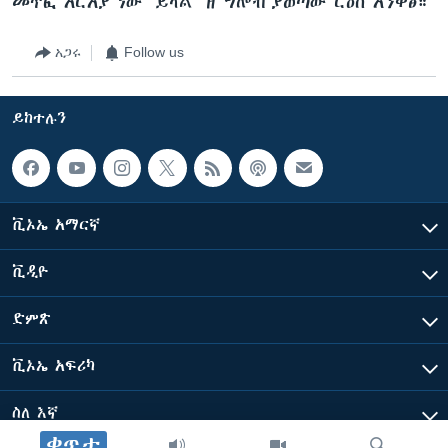
መጥፎ አርአያ ነው” ይላል “ዘ ግሎብ”ያወጣው ርዕሰ አንቀፅ።
አጋሩ
Follow us
ይከተሉን
ቪኦኤ አማርኛ
ቪዲዮ
ድምጽ
ቪኦኤ አፍሪካ
ስለ እኛ
ቀጥታ