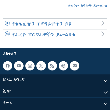
ሁሉንም ክፍሎች ይመልከቱ
የቴሌቪዥን ፕሮግራሞችን ይዩ
የራዲዮ ፕሮግራሞችን ይመልከቱ
ይከተሉን
ቪኦኤ አማርኛ
ቪዲዮ
ድምጽ