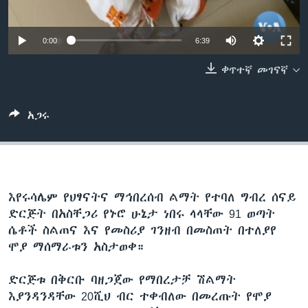
0:00
6:39
ቋንቋዎች
ቀጥተኛ መገናኛ
አጋሩ
እየሩሳሌም የህፃናትና ማኅበረሰብ ልማት የተባለ ግብረ ሰናይ
ድርጅት በአስቸጋሪ የኑሮ ሁኔታ ነበሩ ላላቸው 91 ወጣት
ሴቶች ስልጠና እና የመስሪያ ገንዘብ በመስጠት በተለያየ
ሞያ ማሰማራቱን አስታወቀ።
ድርጅቱ በቅርቡ ባዘጋጀው የማበረታቻ ሽልማት
እያንዳንዳቸው 20ሺህ ብር ተቀብለው በመረጡት የሞያ