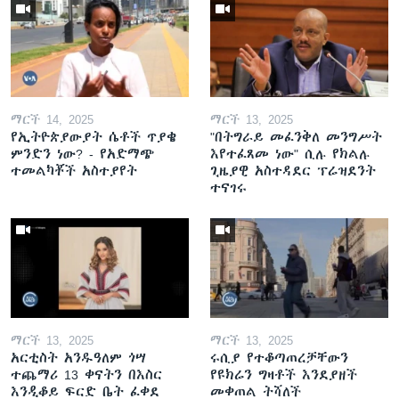
ማርች 14, 2025
ማርች 13, 2025
የኢትዮጵያውያት ሴቶች ጥያቄ
"በትግራይ መፈንቅለ መንግሥት
ምንድን ነው? - የአድማጭ
እየተፈጸመ ነው" ሲሉ የክልሉ
ተመልካቾች አስተያየት
ጊዜያዊ አስተዳደር ፕሬዝደንት
ተናገሩ
ማርች 13, 2025
ማርች 13, 2025
አርቲስት አንዱዓለም ጎሣ
ሩሲያ የተቆጣጠረቻቸውን
ተጨማሪ 13 ቀናትን በእስር
የዩክሬን ግዛቶች እንደያዘች
እንዲቆይ ፍርድ ቤት ፈቀደ
መቀጠል ትሻለች