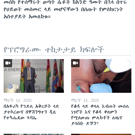
መስክ የተሰማሩት ወጣት ሴቶች ከአንድ ዓመት በኋላ በጥሩ
የህይወት መስመር ላይ መሆናቸውን በሰጡት የምስክርነት
አስተያይት አመለከቱ።
የፕሮግራሙ ተከታታይ ክፍሎች
ማርች 14, 2025
ማርች 14, 2025
በአፍሪካ የኅይል አቅርቦት ላይ
የቆዳ ላይ ቀላል እብጠት መሰል
ያተኮረውና በዋሽንግተን ዲሲ
ነገሮች እና የቆዳ ቀለምን
የተካሔደው ጉባኤ
የሚለውጡ ምልክቶች ለጤና
ያሳስቡ ይኾን?