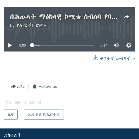
በሕወሓት ማዕከላዊ ኮሚቴ ስብሰባ የባለሥልጣናት መነሳትና ማስጠንቀቂያ ላይ ውይይት
by
የአሜሪካ ድምፅ
No media source currently available
0:00
6:17
ቀጥተኛ መገናኛ
አጋሩ
Follow us
This item is part of
ዜና
ኢትዮጵያ/ኤርትራ
ይከተሉን