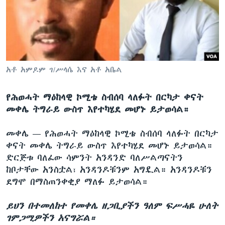
ቋንቋዎች
አቶ አምዶም ገ/ሥላሴ እና አቶ አቤል
የሕወሓት ማዕከላዊ ኮሚቴ ስብሰባ ላለፉት በርካታ ቀናት
መቀሌ ትግራይ ውስጥ እየተካሄደ መሆኑ ይታወሳል።
መቀሌ —
የሕወሓት ማዕከላዊ ኮሚቴ ስብሰባ ላለፉት በርካታ
ቀናት መቀሌ ትግራይ ውስጥ እየተካሄደ መሆኑ ይታወሳል።
ድርጅቱ ባለፈው ሳምንት አንዳንድ ባለሥልጣናትን
ከቦታቸው አንስቷል፣ አንዳንዶቹንም አግዷል። አንዳንዶቹን
ደግሞ በማስጠንቀቂያ ማለፉ ይታወሳል።
ይህን በተመለከተ የመቀሌ ዘጋቢያችን ዓለም ፍሥሓዬ ሁለት
ገምጋሚዎችን አናግሯል።