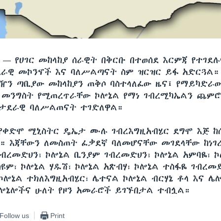
ሲ —
የሀገር መከላከያ ሰራዊት በቅርቡ በተወሰደ እርምጃ የተገደ
ራዊ መኮንኖች እና ባለሥልጣናት ስም ዝርዝር ይፋ አድርጓል።
ን ጣቢያው መከላከያን ጠቅሶ ባስተላለፈው ዜና፤ የማይካድራ
መንግስት የሚጠረጥራቸው ኮሎኔል የማነ ገብረሚካኤልን ጨም
ወታደራዊ ባለሥልጠናት ተገድለዋል።
የቀድሞ ሚኒስትር ዴኤታ ሙሉ ገብረእግዚአብሄር ደግሞ እጅ ከ
። እጃቸውን ለመስጠት ፈቃደኛ ባለመሆናቸው መገደላቸው ከነገ
ገብረመድህን፣ ኮሎኔል ቢንያም ገብረመድህን፣ ኮሎኔል አምባዬ፣ ኮ
ዩም፣ ኮሎኔል ሃዱሽ፣ ኮሎኔል አጽብሃ፣ ኮሎኔል ተስፋዬ ገብረመ
 ኮሎኔል ተክለእግዚአብሄር፣ ሌተናል ኮሎኔል ብርሃኔ ቶላ እና ሌ
ኮሎኔሎችና ሁለት የዞን አመራሮች ይገኙበታል ተብሏል።
Follow us
Print