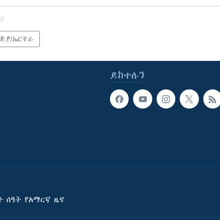
of
ጵያ/ኤርትራ
ይከተሉን
ት ሰዓት የአማርኛ ዜና