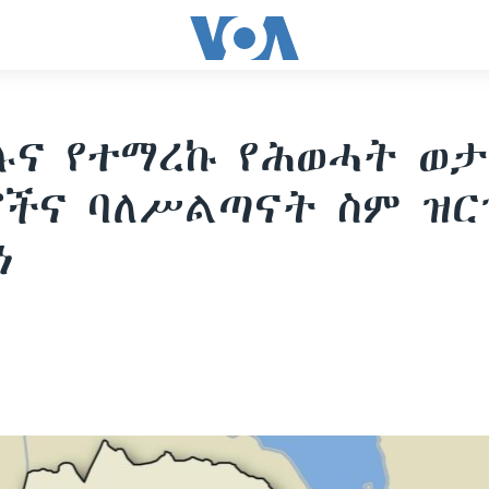
ሉና የተማረኩ የሕወሓት ወ
ችና ባለሥልጣናት ስም ዝር
ነ
1