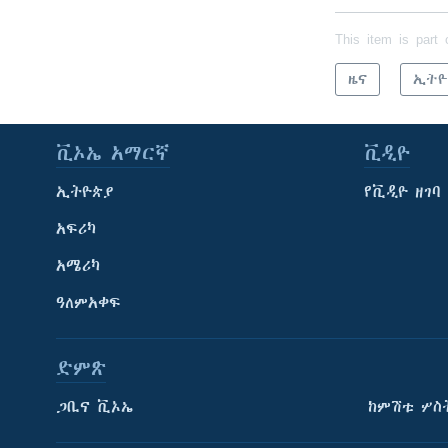
This item is part 
ዜና
ኢትዮ
ቪኦኤ አማርኛ
ቪዲዮ
ኢትዮጵያ
የቪዲዮ ዘገባ
አፍሪካ
አሜሪካ
ዓለምአቀፍ
ድምጽ
ጋቢና ቪኦኤ
ከምሽቱ ሦስ