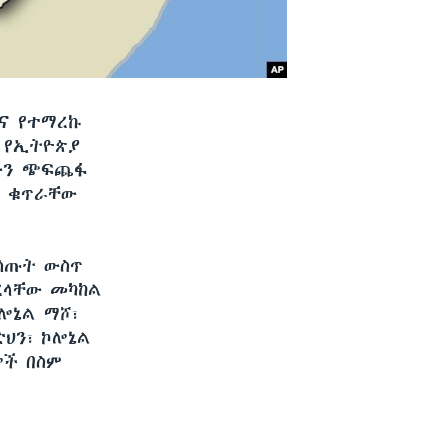
ሉና የተማረኩ
 የኢትዮጵያ
ውን ጭፍጨፋ
ሮ ቁጥራቸው
ሰጡት ውስጥ
ረላቸው መካከል
ሎኔል ማሾ፣
ድህን፣ ኮሎኔል
ሎች በስም