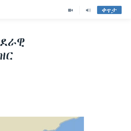
ቀጥታ
ታደራዊ
ዝር