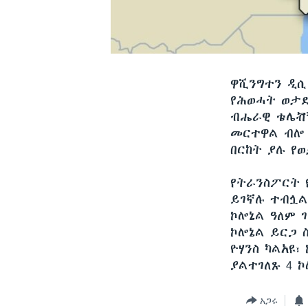
ዋሺንግተን ዲ
የሕወሓት ወታደ
ብሔራዊ ቴሌቭዥ
መርተዋል ብሎ 
በርከት ያሉ የ
የትራንስፖርት 
ይገኛሉ ተብሏል
ኮሎኔል ዓለም 
ኮሎኔል ይርጋ ስ
ዮሃንስ ካልአዩ፣
ያልተገለጹ 4 
አጋሩ