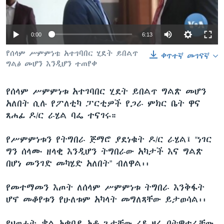
0:00
6:13
ቋንቋዎች
የሰላም ሥምምነቱ አተገባበር ሂደት ይበልጥ
ቀጥተኛ መገናኛ
ግልፅ መሆን እንዲሆን ተጠየቀ
የሰላም ሥምምነቱ አተገባበር ሂደት ይበልጥ ግልጽ መሆን
አለበት ሲሉ የፖለቲካ ፓርቲዎች የጋራ ምክር ቤት ዋና
ጸሐፊ ዶ/ር ራሄል ባፌ ተናገሩ።
የሥምምነቱን የትግበራ ጅማሮ ያደነቁት ዶ/ር ራሄል፤ “ነገር
ግን ሰላሙ ዘላቂ እንዲሆን ትግበራው አካታች እና ግልጽ
በሆነ መንገድ መካሄድ አለበት” ብለዋል፡፡
የመተማመን እጦት ለሰላም ሥምምነቱ ትግበራ እንቅፋት
ሆኖ መቆየቱን የሁለቱም አካላት መግለጻቸው ይታወሳል፡፡
የህወሓት ቃል አቀባይ አቶ ጌታቸው ረዳ ዛሬ በትዊተራቸው