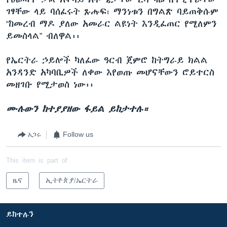
ገፃቸው ላይ ባሰፈሩት ጹሑፍ፣ ማንነቱን በግልጽ ባይጠቅሱም
“ከመረብ ማዶ ያለው አመራር ልዩነት እንዲፈጠር የሚለምን
ይመስላል” ብለዋል፡፡
የኤርትራ ኃይሎች ካለፈው ዓርብ ጀምሮ ከትግራይ ክልል
አንዳንድ አካባቢዎች ለቀው እየወጡ መሆናቸውን ሮይተርስ
መዘገቡ የሚታወስ ነው፡፡
ሙሉውን ከተያያዘው ፋይል ይከታተሉ።
አጋሩ
Follow us
This item is part of
ዜና
ኢትዮጵያ/ኤርትራ
ይከተሉን