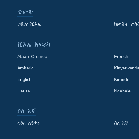
ድምጽ
ጋቢና ቪኦኤ
ከምሽቱ ሦስ
ቪኦኤ አፍሪካ
Afaan Oromoo
French
Amharic
Kinyarwand
English
Kirundi
Learning English
Hausa
Ndebele
ይከተሉን
ስለ እኛ
ርዕሰ አንቀፅ
ስለ እኛ
ቋንቋዎች