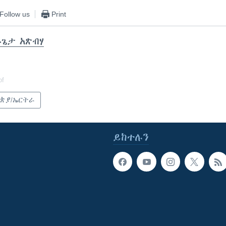
Follow us
Print
ጌታ አጽብሃ
of
ጵያ/ኤርትራ
ይከተሉን