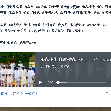
ለት በትግራይ ክልል መቀሌ ከተማ በተዘጋጀው ቴሌቶን ገቢ ማሰ
ማሽ ቢልዮን ብር በላይ ለትግራይ ልማት ለማበርከት ቃል ተግ
ራይ መንግሥት ከህዝብ የገንዘብ ድጋፍ በጠየቀው መሰረት ነው 
ሉ ባለኃብቶችና ነጋዴዎች መድረኩን ያዘጋጁት።
ምፅ ፋይል ያዳምጡ።
ቴሌቶን በመቀሌ ተካሄደ
EMBE
by
የአሜሪካ ድምፅ
No media source currently available
0:00
ስኮት የድምፅ መስምያ
EMBED