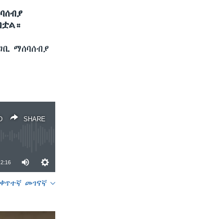
ባሰብያ
ብቷል።
ገቢ ማሰባሰብያ
D
SHARE
2:16
ቀጥተኛ መገናኛ
SHARE