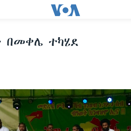
 በመቀሌ ተካሄደ