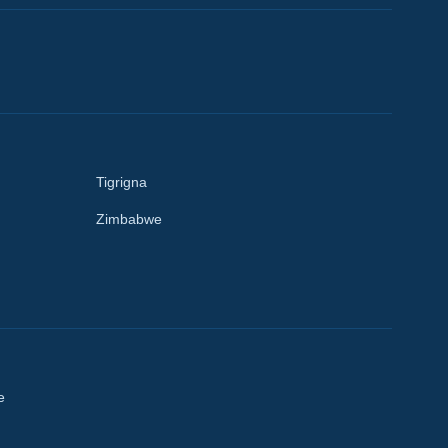
Tigrigna
Zimbabwe
e