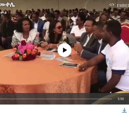
በመቀሌ
EMBE
ድምፅ
No media source currently available
5:50
EMBED