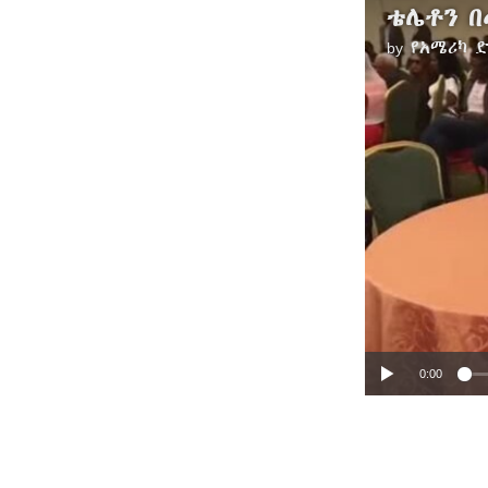
ቴሌቶን 
by
የአሜሪካ 
0:00