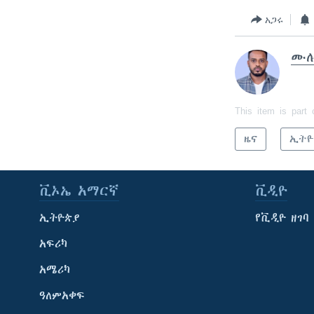
አጋሩ
ሙሉ
This item is part 
ዜና
ኢትዮ
ቪኦኤ አማርኛ
ቪዲዮ
ኢትዮጵያ
የቪዲዮ ዘገባ
አፍሪካ
አሜሪካ
ዓለምአቀፍ