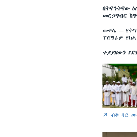
በትናንትናው ዕ
መርኃግብር ከግ
መቀሌ —
የትግ
ፕሮግራም የክል
ተያያዘውን የድ
ብቅ ባይ መ