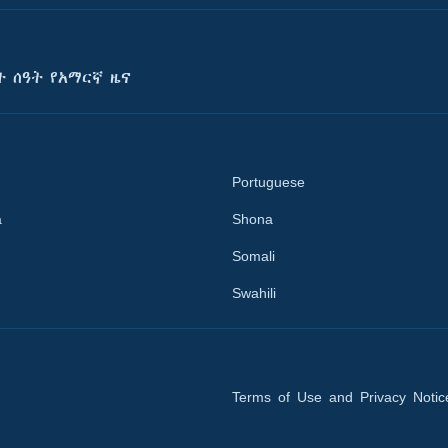
ት ሰዓት የአማርኛ ዜና
Portuguese
a
Shona
Somali
Swahili
Terms of Use and Privacy Notic