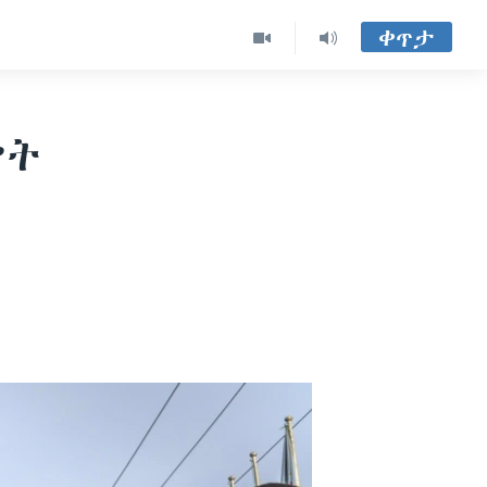
ቀጥታ
ቃት