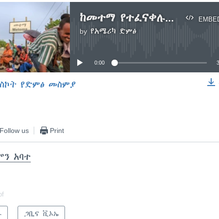
ከመተማ የተፈናቀሉ ወገን የለየ ጥቃት እንደተፈፀመባቸው እየተናገሩ ነው
EMBE
by
የአሜሪካ ድምፅ
No media source currently available
0:00
ስኮት የድምፅ መስምያ
EMBED
Follow us
Print
ሞን አባተ
of
ራ
ጋቢና ቪኦኤ