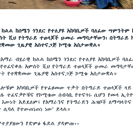
 ክልል ከሰሜን ጎንደር የተለያዩ አከባቢዎች ባለፈው ሣምንትም
ስት ሺህ የትግራይ ተወላጆች ሁመራ መግባታቸውን፣ በትግራይ 
ቋመው ጊዜያዊ አስተናጋጅ ኮሚቴ አስታውቋል።
በአማራ ብሄራዊ ክልል ከሰሜን ጎንደር የተለያዩ አከባቢዎች ባለ
የተፈናቀሉ አምስት ሺህ የትግራይ ተወላጆች ሁመራ መግባታቸ
ት የተቋቋመው ጊዜያዊ አስተናጋጅ ኮሚቴ አስታውቋል።
ሌሎቹም አካባቢዎች የተፈፀመው ጥቃት በትግራይ ተወላጆች ላይ
 ሲሉ ተፈናቃዮቹና የኮሚቴው ሰብሳቢ የተናገሩ ሲሆን የመላ ኢት
ህ እውነት አይደለም፤ የአማራንና የትግራይን ሕዝቦች ለማጣላትና
 ሲባል የተውጠነጠነ ነው” ይላል።
የተያያዘውን የድምፅ ፋይል ያዳምጡ፡፡