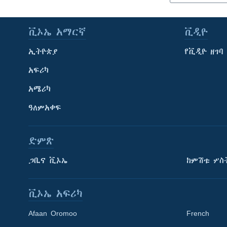
ቪኦኤ አማርኛ
ቪዲዮ
ኢትዮጵያ
የቪዲዮ ዘገባ
አፍሪካ
አሜሪካ
ዓለምአቀፍ
ድምጽ
ጋቢና ቪኦኤ
ከምሽቱ ሦስ
ቪኦኤ አፍሪካ
Afaan Oromoo
French