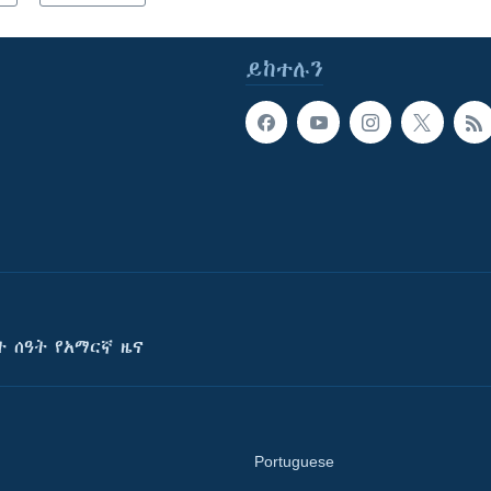
ይከተሉን
ት ሰዓት የአማርኛ ዜና
Portuguese