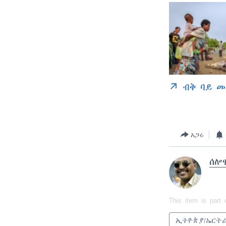
ብቅ ባይ መ
አጋሩ
ሰሎ
This item is part 
ኢትዮጵያ/ኤርት