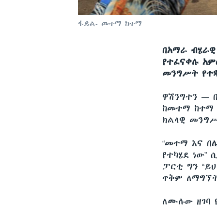
ፋይል- መተማ ከተማ
በአማራ ብሄራዊ
የተፈናቀሉ አም
መንግሥት የተቋ
ዋሽንግተን —
ከመተማ ከተማ 
ክልላዊ መንግሥ
“መተማ እና በ
የተካሄደ ነው”
ፓርቲ ግን “ይ
ጥቅም ለማግኘት
ለሙሉው ዘገባ 