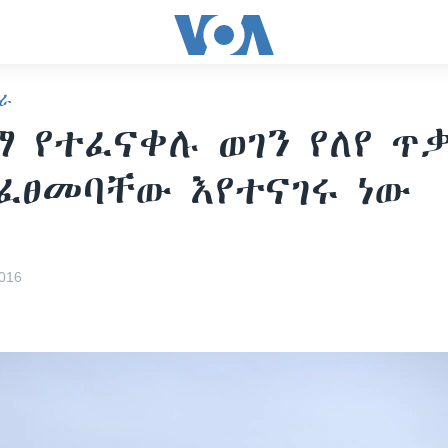
ራ
 የተፈናቀሉ ወገን የለየ ጥ
ፈፀመባቸው እየተናገሩ ነው
016