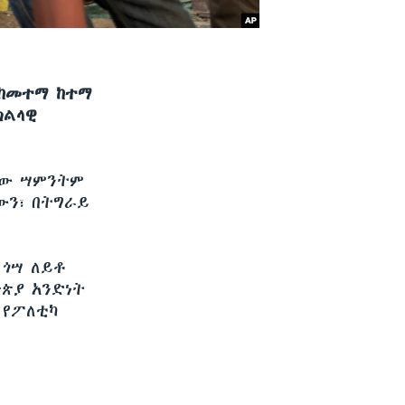
 ከመተማ ከተማ
ክልላዊ
ፈው ሣምንትም
ውን፣ በትግራይ
 ጎሣ ለይቶ
ዮጵያ አንድነት
 የፖለቲካ