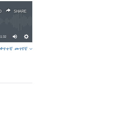
D
SHARE
31:32
ቀጥተኛ መገናኛ
SHARE