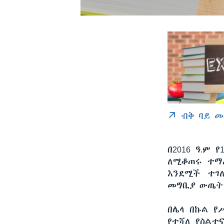
ብቅ ባይ መ
በ2016 ዓ.ም
ለሚቆጠሩ ተማ
እንደሚች ተገለ
መግቢያ ውጤት 
በሌላ በኩል የ
የተሻለ የስልተ