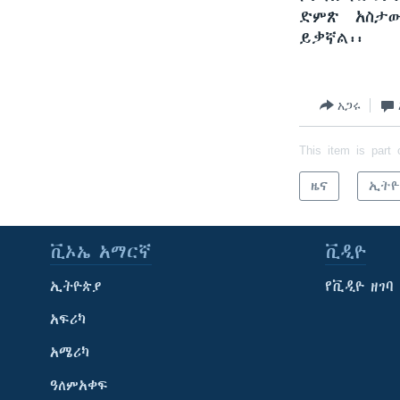
ድምጽ አስታው
ይቃኛል፡፡
አጋሩ
This item is part 
ዜና
ኢትዮ
ቪኦኤ አማርኛ
ቪዲዮ
ኢትዮጵያ
የቪዲዮ ዘገባ
አፍሪካ
አሜሪካ
ዓለምአቀፍ