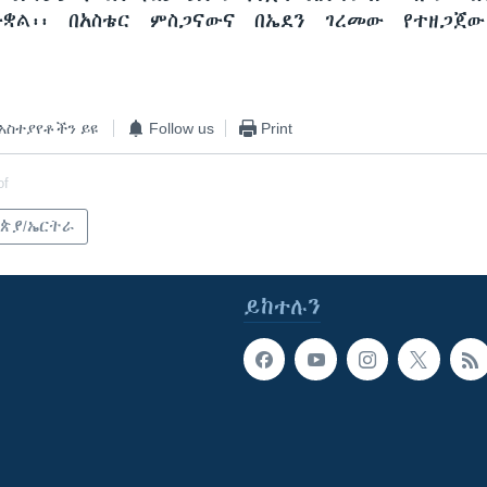
ቋል፡፡ በአስቴር ምስጋናውና በኤደን ገረመው የተዘጋጀው
አስተያየቶችን ይዩ
Follow us
Print
of
ጵያ/ኤርትራ
ይከተሉን