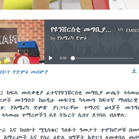
የዩንቨርስቲ መግቢያ ውጤት ያላመጡ ተማሪዎች ዕጣ ፈንታ
EMBE
by
የአሜሪካ ድምፅ
No media source currently available
0:00
ስኮት የድምፅ መስምያ
EMBED
 የ12 ክፍል መልቀቂያ ፈተናየዩንቨርስቲ መግቢያ ውጤት ላላ
ሪዎች መንግስት ከወዲሁ መፍትሄ ካላመጣ ከፍተኛ ማህበራዊ
ፀ:: የአሜሪካ ድምጽ ያነጋገራቸው ተማሪና ወላጆች መንግ
ላላመጡ ተማሪዎችን ልዩ ትኩረት ሊሰጥ ይገባል ብለዋል::
ሥራ እና ክህሎት ሚኒስቴር ካለፉት ዓመታት ተሞክሮዎቹ በ
ና አማራጮች እና የስራ ዕድል ዝግጅት አድርጎ ለመቀበል መሰ