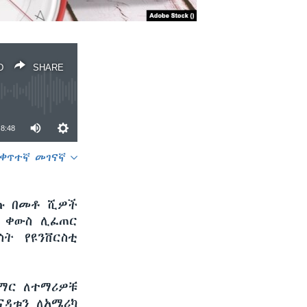
D
SHARE
8:48
ቀጥተኛ መገናኛ
SHARE
መጡ በመቶ ሺዎች
 ቀውስ ሊፈጠር
ስት የዩንቨርስቲ
መማር ለተማሪዎቹ
ናዳቱን ለአሜሪካ