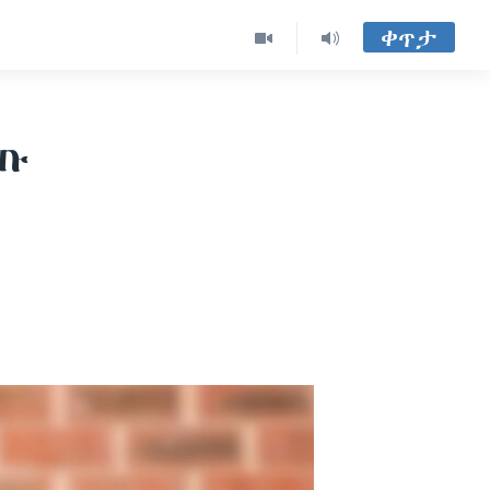
ቀጥታ
ጡ