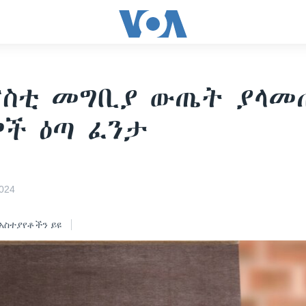
ርስቲ መግቢያ ውጤት ያላመ
ች ዕጣ ፈንታ
024
አስተያየቶችን ይዩ