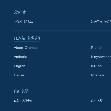
ድምጽ
ጋቢና ቪኦኤ
ከምሽቱ ሦስ
ቪኦኤ አፍሪካ
Afaan Oromoo
French
Amharic
Kinyarwand
English
Kirundi
Learning English
Hausa
Ndebele
ይከተሉን
ስለ እኛ
ርዕሰ አንቀፅ
ስለ እኛ
ቋንቋዎች