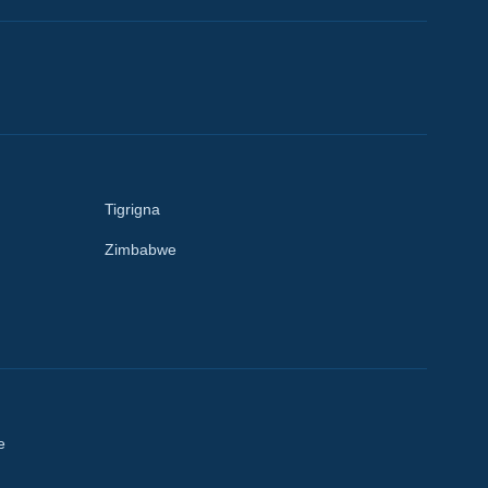
Tigrigna
Zimbabwe
e