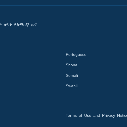
ት ሰዓት የአማርኛ ዜና
Portuguese
a
Shona
Somali
Swahili
Terms of Use and Privacy Notic