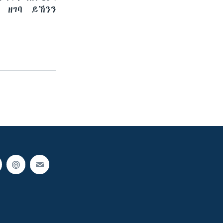
 ዘገባ ይኸንን