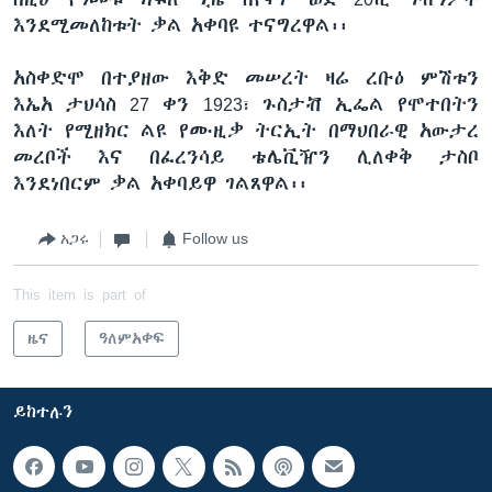
እንደሚመለከቱት ቃል አቀባዩ ተናግረዋል፡፡
አስቀድሞ በተያዘው እቅድ መሠረት ዛሬ ረቡዕ ምሽቱን
እኤአ ታህሳስ 27 ቀን 1923፣ ጉስታቭ ኢፌል የሞተበትን
እለት የሚዘክር ልዩ የሙዚቃ ትርኢት በማህበራዊ አውታረ
መረቦች እና በፈረንሳይ ቴሌቪዥን ሊለቀቅ ታስቦ
እንደነበርም ቃል አቀባይዋ ገልጸዋል፡፡
አጋሩ
Follow us
This item is part of
ዜና
ዓለምአቀፍ
ይከተሉን