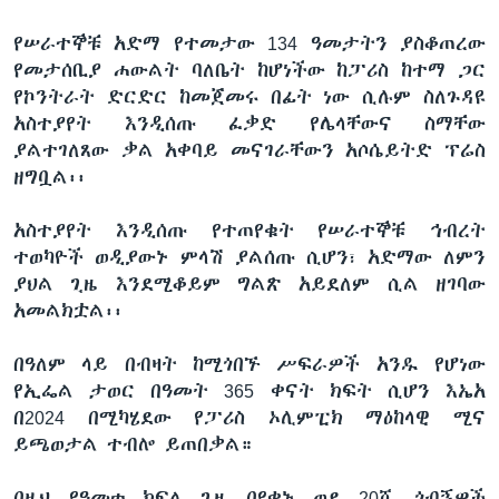
የሠራተኞቹ አድማ የተመታው 134 ዓመታትን ያስቆጠረው
የመታሰቢያ ሐውልት ባለቤት ከሆነችው ከፓሪስ ከተማ ጋር
የኮንትራት ድርድር ከመጀመሩ በፊት ነው ሲሉም ስለጉዳዩ
አስተያየት እንዲሰጡ ፈቃድ የሌላቸውና ስማቸው
ያልተገለጸው ቃል አቀባይ መናገራቸውን አሶሴይትድ ፕሬስ
ዘግቧል፡፡
አስተያየት እንዲሰጡ የተጠየቁት የሠራተኞቹ ኅብረት
ተወካዮች ወዲያውኑ ምላሽ ያልሰጡ ሲሆን፣ አድማው ለምን
ያህል ጊዜ እንደሚቆይም ግልጽ አይደለም ሲል ዘገባው
አመልክቷል፡፡
በዓለም ላይ በብዛት ከሚጎበኙ ሥፍራዎች አንዱ የሆነው
የኢፌል ታወር በዓመት 365 ቀናት ክፍት ሲሆን እኤአ
በ2024 በሚካሄደው የፓሪስ ኦሊምፒክ ማዕከላዊ ሚና
ይጫወታል ተብሎ ይጠበቃል።
በዚህ የዓመቱ ክፍለ ጊዜ በየቀኑ ወደ 20ሺ ጎብኝዎች