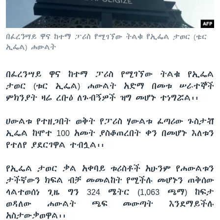
ቋንቋዎች
በፈረንሣይ ዋና ከተማ ፓሪስ የሚገኘው ትልቁ የኢፌል ታወር (ቱር
ኢፌል) ሐውልት
በፈረንሣይ ዋና ከተማ ፓሪስ የሚገኘው ትልቁ የኢፌል
ታወር (ቱር ኢፌል) ሐውልት አድማ በመቱ ሠራተኞች
ምክንያት ዛሬ ረቡዕ ለጉብኝዎች ዝግ መሆኑ ተነግሯል፡፡
ሀውልቱ የተዘጋበት ወቅት የፓሪስ ሃውልቱ ፈጣሪው ጉስታቭ
ኢፌል ከሞተ 100 አመት ያስቆጠረበት ቀን በመሆኑ እለቱን
የተለየ ያደርገዋል ተብሏል፡፡
የኢፌል ታወር ቃል አቀባይ ቱሪስቶች አሁንም የሐውልቱን
ታችኛውን ክፍል ብቻ መመልከት የሚችሉ መሆኑን ጠቅሰው
ላልተወሰነ ጊዜ ግን 324 ሜትር (1,063 ጫማ) ከፍታ
ወዳለው ሐውልት ጫፍ መውጣት እንደማይችሉ
አስታውቃወዋል፡፡