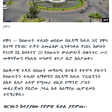
ቋንቋዎች
ሀዋሳ
ሀዋሳ —
ከህወሓት ተልዕኮ ወስደው በሲዳማ ክልል እና ሃዋሳ
ከተማ የሽብር ጥቃት ለመፈጸም ሲንቀሳቀሱ የነበሩ አምስት
የኦነግ ሸኔ አባላትና 20 የህወሓት ምልምሎች በቁጥጥር ሥር
መዋላቸውን የክልሉ ሠላምና ፀጥታ ቢሮ አስታወቀ።
በወቅታዊ ጉዳይ በሰጡት መግለጫ በጥፋት የተሞላ ያሉትን
የህወሓትን ተልዕኮ ለማምከን በሲዳማ ክልል ፕሬዚዳንት
በአቶ ደስታ ለዳሞ የሚመራ ዐቢይ ኮማንድ ፖስት
መደራጀቱን የቢሮው ኃላፊ አቶ አለማየሁ ጢሞቲዎስ
ተናግረዋል።
ዝርዝሩን ከተያያዘው የድምጽ ፋይል ያድምጡ፡
፡