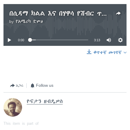
በሲዳማ ክልል እና በሃዋሳ የሽብር ጥቃት ሊፈፅሙ የታባሉ ሰዎች ታሰሩ
by
የአሜሪካ ድምፅ
No media source currently available
0:00
3:13
ቀጥተኛ መገናኛ
አጋሩ
Follow us
ዮናታን ዘብዴዎስ
This item is part of