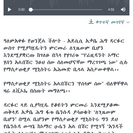
0:00
4:55
ቀጥተኛ መገናኛ
ዓለምአቀፉ የወንጀል ችሎት - አይሲሲ አቃቤ ሕግ ዳርፉር
ውስጥ የሚያካሄዱትን ምርመራ ለጊዜውም ቢሆን
እንደሚያቋርጡ ከገለፁ በኋላ የሃገሪቱ “ፕሬዚዳንት ኦማር
ሃሰን አልበሽር ንፁህ ሰው ስለመሆናቸው ማረገገጫ ነው” ሲሉ
የማስታወቂያ ሚኒስትሩ አሕመድ ቢላል አስታውቀዋል፡፡
የማስታወቂያ ሚኒስትሩ አልበሽርን “የሰላም ሰው” ብለዋቸዋል
ዛሬ ለቪኦኤ በሰጡት መግለጫ፡፡
ዳርፉር ላይ ሲያካሂዱ የቆዩትን ምርመራ እንደሚያቆሙ
ጠቅላይ አቃቤ ሕግ ፋቱ ቤንሱዳ ያሳወቁት “ለጊዜውም
ቢሆን” በሚል ቢሆንም የማስታወቂያ ሚኒስትሩ ግን ይህ
የቤንሱዳ ውሣኔ ከኦማር ሁሴን አል በሽር የሚገኝ “አንዳች