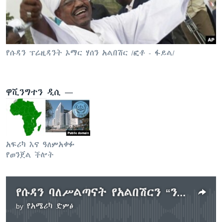
ቋንቋዎች
የሱዳን ፕሬዚዳንት ኦማር ሃሰን አልበሽር /ፎቶ - ፋይል/
ዋሺንግተን ዲሲ —
አፍሪካ እና ዓለምአቀፉ
የወንጀል ችሎት
የሱዳን ባለሥልጣናት የአልበሽርን “ንፁህነት” እየተናገሩ ነው
by
የአሜሪካ ድምፅ
No media source currently available