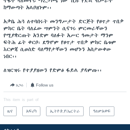
ጥፋት ላለመኖሩ ማረጋገጫ ነው” ሲሉ የድል ብሥራት
ከማውጣት አልቦዘኑም፡፡
አቃቤ ሕጓ ለተባበሩት መንግሥታት ድርጅት የፀጥታ ጥበቃ
ምክር ቤት ባለፈው ሣምንት ሲናገሩ ምርመራቸውን
የሚያቋርጡት አንድም ባለፉት አሥር ዓመታት ማንም
ፍትሕ ፊት ቀርቦ፣ ደግሞም የፀጥታ ጥበቃ ምክር ቤቱም
እርምጃ ሲወስድ ባለማየታቸውን መሆኑን አስታውቀው
ነበር፡፡
ለዝርዝሩ የተያያዘውን የድምፅ ፋይል ያዳምጡ፡፡
አጋሩ
Follow us
This item is part of
ዜና
አፍሪካ
ኢትዮጵያ/ኤርትራ
ዓለምአቀፍ