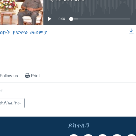
No media source currently available
0:00
ስኮት የድምፅ መስምያ
EMBED
Follow us
Print
of
ጵያ/ኤርትራ
ይከተሉን