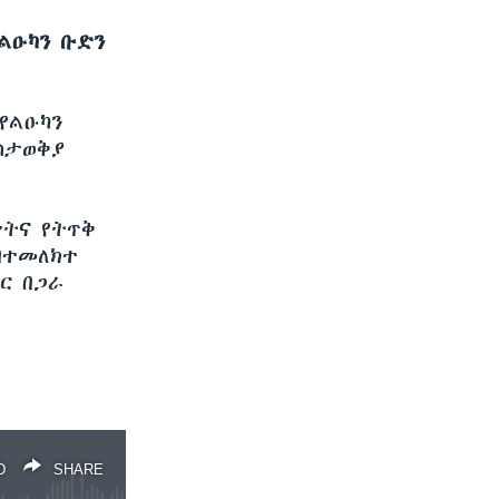
የልዑካን ቡድን
የልዑካን
ስታወቅያ
ሥትና የትጥቅ
 በተመለክተ
ር በጋራ
D
SHARE