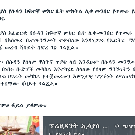
ያስ የሱዳን ከፍተኛ ምክር-ቤት ምክትል ሊቀ-መንበር የተመራ 
ገሩ
ያስ አፈወርቂ በሱዳን ከፍተኛ ምክር ቤት ሊቀ-መንበር የተመራ 
21 በአስመራ ቤተመንግሥት ተቀብለው እንዳነጋገሩ የኤርትራ ማ
ጃ መረብ ሻባይት በድረ ገጹ ገልጿል።
ት፡ በሱዳን የሰላም ዋስትና ጥያቄ ላይ እንዲሁም በሱዳን መንግ
 በነበሩ ቡድኖች መካከል እየተካሄደ ስላለው የሰላም ግንኙነትን
ለቱ ሀገራት መካከል የተጀመረውን አዎንታዊ ግንኙነት ለማጠናከ
ደተስማሙ ሻባይት ገልጿል።
ድምፅ ፋይል ያዳምጡ።
ፕሬዚዳንት ኢሳያስ የሱዳንን የልዑካን ቡድን ተቀብለው አነጋገሩ
EMBE
by
የአሜሪካ ድምፅ