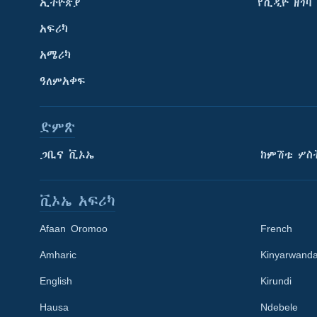
ኢትዮጵያ
የቪዲዮ ዘገባ
አፍሪካ
አሜሪካ
ዓለምአቀፍ
ድምጽ
ጋቢና ቪኦኤ
ከምሽቱ ሦስ
ቪኦኤ አፍሪካ
Afaan Oromoo
French
Amharic
Kinyarwand
English
Kirundi
Learning English
Hausa
Ndebele