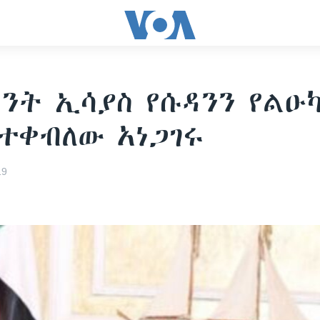
ንት ኢሳያስ የሱዳንን የልዑ
ተቀብለው አነጋገሩ
19