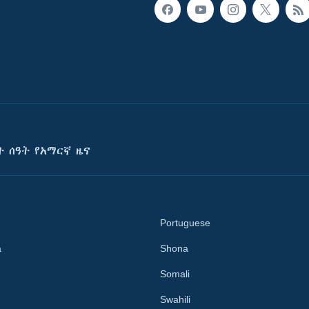
ት ሰዓት የአማርኛ ዜና
Portuguese
a
Shona
Somali
Swahili