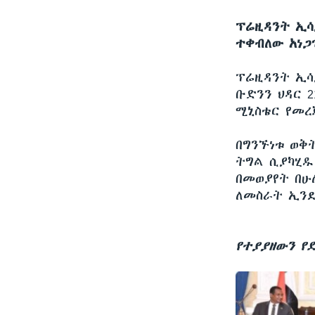
ፕሬዚዳንት ኢሳ
ተቀብለው አነጋ
ፕሬዚዳንት ኢሳ
ቡድንን ህዳር 
ሚኒስቴር የመረ
በግንኙነቱ ወቅ
ትግል ሲያካሂዱ
በመወያየት በሁ
ለመስራት ኢን
የተያያዘውን የ