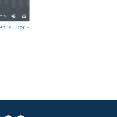
2:35
ቀጥተኛ መገናኛ
SHARE