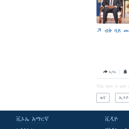
ብቅ ባይ መ
አጋሩ
This item is part 
ዜና
ኢትዮ
ቪኦኤ አማርኛ
ቪዲዮ