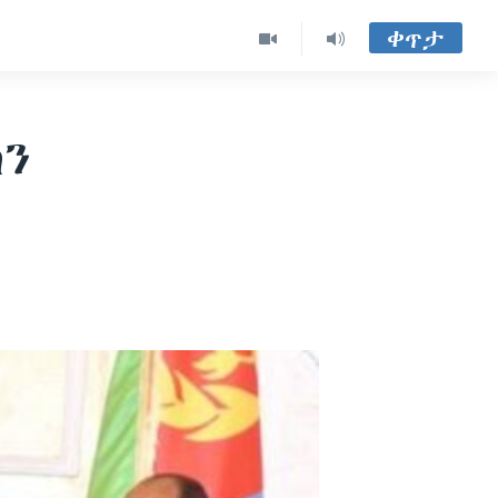
ቀጥታ
ካን