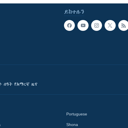
ይከተሉን
ት ሰዓት የአማርኛ ዜና
Portuguese
a
Shona