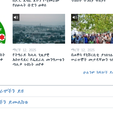
በዶ.ር ደብረ ጽዮን የሚመራው
ግሽበት ትንበያ ተለያዩ
የህወሓት ቡድን ወቀሰ
ማርች 12, 2025
ማርች 12, 2025
ስት
የትግራይ ክልል ጊዜያዊ
በሐዋሳ ዩኒቨርሲቲ ያገለገሉ
ወቀ
አስተዳደር የፌደራል መንግሥቱን
ሠራተኞች መታዳቸውን ገ
ጣልቃ ገብነት ጠየቀ
ሁሉንም ክፍሎች ይ
ራሞችን ይዩ
ችን ይመልከቱ