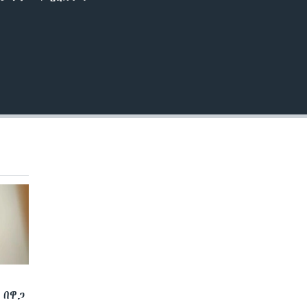
EMBED
 በዋጋ