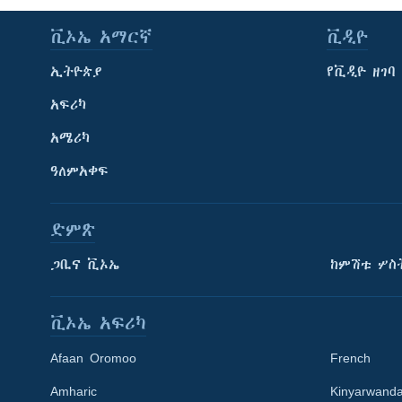
ቪኦኤ አማርኛ
ቪዲዮ
ኢትዮጵያ
የቪዲዮ ዘገባ
አፍሪካ
አሜሪካ
ዓለምአቀፍ
ድምጽ
ጋቢና ቪኦኤ
ከምሽቱ ሦስ
ቪኦኤ አፍሪካ
Afaan Oromoo
French
Amharic
Kinyarwand