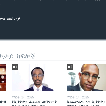
፡
ድምፅ መስምያ
ታታይ ክፍሎች
ማርች 14, 2025
ማርች 14, 2025
ደቡብ
የኢትዮጵያ ፌደራል መንግሥት
አይኤምኤፍ እና ኢትዮጵያ