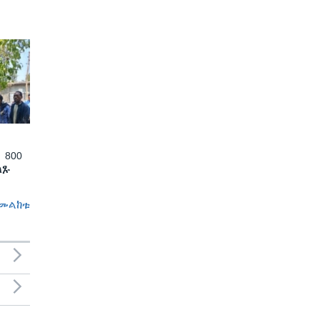
 800
ለጹ
መልከቱ