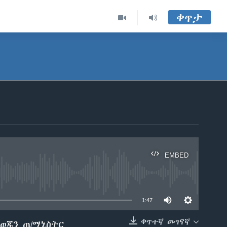
ቀጥታ
EMBED
able
1:47
ቀጥተኛ መገናኛ
ወጁን ጠ/ሚኒስትር