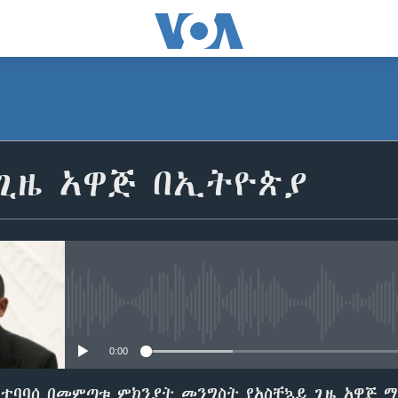
 ጊዜ አዋጅ በኢትዮጵያ
No media source currently avail
0:00
የተባባሰ በመምጣቱ ምክንያት መንግስት የአስቸኳይ ጊዜ አዋጅ ማ