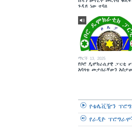
ሱዳን ውጥረት መርገብ ቁልፍ
ጉዳይ ነው ተባለ
ማርች 13, 2025
የቦሮ ዴሞክራሲያዊ ፓርቲ ሦ
አባላቱ መታሰራቸውን አስታ
የቴሌቪዥን ፕሮግ
የራዲዮ ፕሮግራሞ