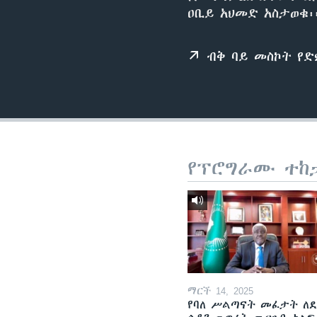
ዐቢይ አህመድ አስታወቁ፡
ብቅ ባይ መስኮት የ
የፕሮግራሙ ተከ
ማርች 14, 2025
የባለ ሥልጣናት መፈታት ለ