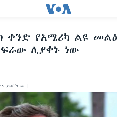
ካ ቀንድ የአሜሪካ ልዩ መል
ፍራው ሊያቀኑ ነው
አስተያየቶችን ይዩ