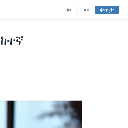
ቀጥታ
ዕከተኛ