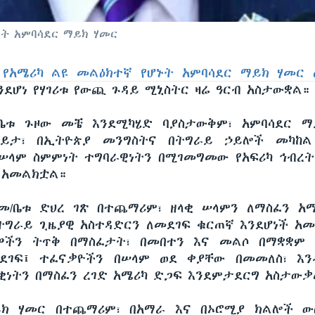
ኑት አምባሳደር ማይክ ሃመር
 የአሜሪካ ልዩ መልዕክተኛ የሆኑት አምባሳደር ማይክ ሃመር
ደሆነ የሃገሪቱ የውጪ ጉዳይ ሚኒስትር ዛሬ ዓርብ አስታውቋል።
/ቤቱ ጉዞው መቼ እንደሚካሄድ ባያስታውቅም፣ አምባሳደር ማ
ይታ፣ በኢትዮጵያ መንግስትና በትግራይ ኃይሎች መካከል
ሠላም ስምምነት ተግባራዊነትን በሚገመግመው የአፍሪካ ኅብረት
 አመልክቷል።
/ቤቱ ድህረ ገጽ በተጨማሪም፣ ዘላቂ ሠላምን ለማስፈን አ
ትግራይ ጊዜያዊ አስተዳድርን ለመደገፍ ቁርጠኛ እንደሆነች አ
ዎችን ትጥቅ በማስፈታት፣ በመበተን እና መልሶ በማቋቋም 
ደገፍ፤ ተፈናቃዮችን በሠላም ወደ ቀያቸው በመመለስ፣ እን
ቂነትን በማስፈን ረገድ አሜሪካ ድጋፍ እንደምታደርግ አስታውቃ
ይክ ሃመር በተጨማሪም፣ በአማራ እና በኦሮሚያ ክልሎች ው