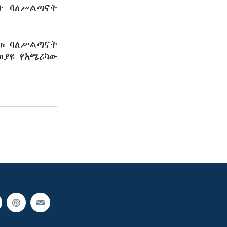
ት ባለሥልጣናት
ሪቱ ባለሥልጣናት
ወያዩ የአሜሪካው