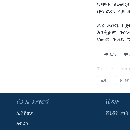
ግጭት ለመፍታ
በማድረግ ላይ 
ልዩ ልዑኩ በጅ
እንዲሁም ከምሥ
የውጪ ጉዳይ ሚ
አጋሩ
This item is part 
ዜና
ኢትዮ
ቪኦኤ አማርኛ
ቪዲዮ
ኢትዮጵያ
የቪዲዮ ዘገባ
አፍሪካ