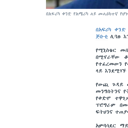
በአፍሪካ ቀንድ የአሜሪካ ልዩ መልዕክተኛ የሆ
በአፍሪካ ቀንድ
ጅቡቲ
ሊጓዙ እን
የሚኒስቴር መ
በሚኖራቸው ቆ
የተፈረመውን የ
ላይ እንደሚገኙ
የውጪ ጉዳይ መ
መንግስትንና የ
የቀድሞ ተዋጊ
ፕሮግራም በመ
ፍትህንና ተጠያ
አምባሳደር ማ