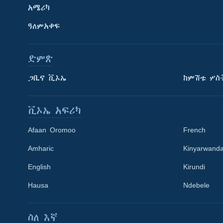
አሜሪካ
ዓለምአቀፍ
ድምጽ
ጋቢና ቪኦኤ
ከምሽቱ ሦስ
ቪኦኤ አፍሪካ
Afaan Oromoo
French
Amharic
Kinyarwand
English
Kirundi
Learning English
Hausa
Ndebele
ይከተሉን
ስለ እኛ