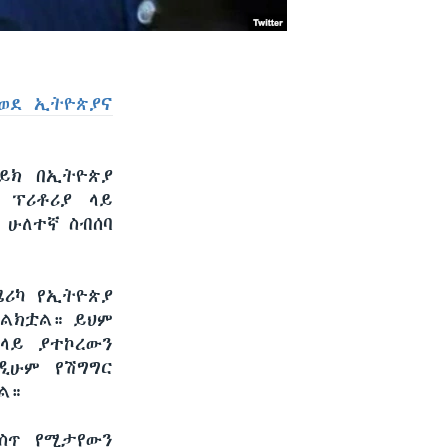
 ወደ ኢትዮጵያና
ይክ በኢትዮጵያ
 ፕሪቶሪያ ላይ
 ሁለተኛ ስብሰባ
ሜሪካ የኢትዮጵያ
መልክቷል። ይህም
ላይ ያተኮረውን
ዲሁም የሽግግር
ል።
ስጥ የሚታየውን