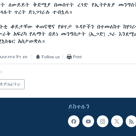
ት ለውይይት ቅድሚያ በመስጥት ረገድ የኢትዮጵያ መንግስ
ስላሉት ጥረት ይነጋገራሉ ተብሏል።
ቡቲ ቆይታቸው ቀጠናዊና የፀጥታ ጉዳዮችን በተመለከተ ከሃገ
ራቅ አፍሪካ የልማት በይነ መንግስታት (ኢጋድ) ጋራ እንደሚ
ኒስቴር አስታውቋል።
አስተያየቶችን ይዩ
Follow us
Print
of
ጵያ/ኤርትራ
ይከተሉን