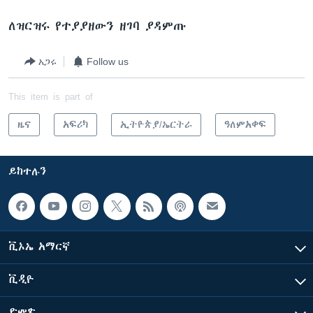
ለዝርዝሩ የተያያዘውን ዘገባ ያዳምጡ
አጋሩ
Follow us
This item is part of
ዜና
አፍሪካ
ኢትዮጵያ/ኤርትራ
ዓለምአቀፍ
ይከተሉን
ቪኦኤ አማርኛ
ቪዲዮ
ድምጽ