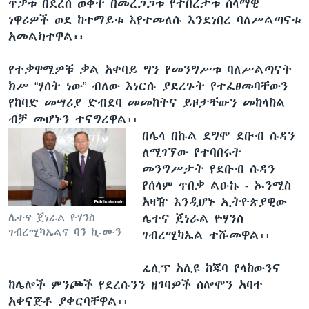
ጥቃቱ በደረሰ ወቅት በመረጋጋቱ የተበረታቱ ሰላማዊ
ነዋሪዎች ወደ ከተማይቱ እየተመለሱ እንደነበረ ባለሥልጣናቱ
አመልክተዋል፡፡
የተቃዋሚዎቹ ቃል አቀባይ ግን የመንግሥቱ ባለሥልጣናት
ክሥ “ሃሰት ነው” ብለው እነርሱ ያደረጉት የተፈፀመባቸውን
የከባድ መሣሪያ ድብደባ መመከትና ይዞታቸውን መከላከል
ብቻ መሆኑን ተናግረዋል፡፡
በሌላ በኩል ደግሞ ደቡብ ሱዳን
ለሚገኘው የተባበሩት
መንግሥታት የደቡብ ሱዳን
የሰላም ጥበቃ ልዑኩ - ኡንሚስ
አዛዥ እንዲሆኑ ኢትዮጵያዊው
ሌተና ጀነራል ዮሃንስ
ሌተና ጀነራል ዮሃንስ
ገብረሚካኤልና ባን ኪ-ሙን
ገብረሚካኤል ተሹመዋል፡፡
ፊሊፕ አሊዩ ከጁባ የላከውንና
ከሌሎች ምንጮች የደረሱንን ዘገባዎች ሰሎሞን አባተ
አቀናጅቶ ያቀርባቸዋል፡፡