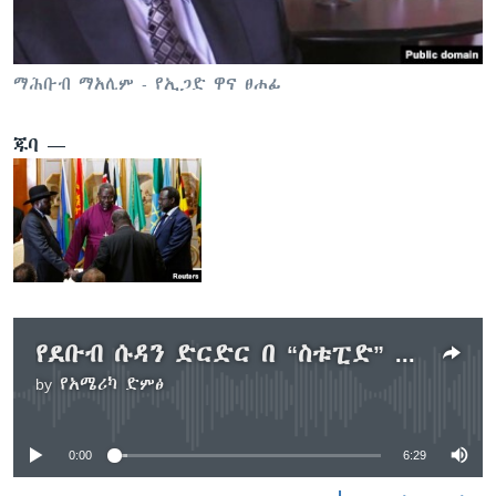
ቋንቋዎች
ማሕቡብ ማአሊም - የኢጋድ ዋና ፀሐፊ
ጁባ —
የደቡብ ሱዳን ድርድር በ “ስቱፒድ” ምክንያት ተቋረጠ
by
የአሜሪካ ድምፅ
No media source currently available
0:00
6:29