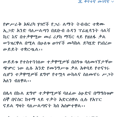
ቀጥተኛ መገናኛ
የምሥራቅ አፍሪካ ሃገሮች የጋራ ልማት ትብብር ተቋሙ
ኢጋድ አንድ ባለሥልጣን በደቡብ ሱዳን ፕሬዚዳንት ሳልቫ
ኪር እና በተቃዋሚው መሪ ሪያክ ማሻር ላይ የዘለፋ ቃል
ሠንዝረዋል በሚል በሁለቱ ወገኖች መካከል ይካሄድ የነበረው
ውይይት ተቋርጧል፡፡
ውይይቱ የተስተጓጎለው ተቃዋሚዎቹ በሰዓቱ ባለመገኘታቸው
ጭምር ነው ሲሉ አንድ የመንግሥቱ ቃል አቀባይ የተናገሩ
ሲሆን ተቃዋሚዎቹ ደግሞ የተሟላ ውክልና ስለመኖሩ ሥጋት
አለን ብለዋል፡፡
በሌላ በኩል ደግሞ ተቃዋሚዎቹ ባለፈው ዕሁድና በማግስቱም
ሰኞ በናስር ከተማ ላይ ጥቃት አድርሰዋል ሲሉ የአፐር
ናይል ግዛት ባለሥልጣናት ክስ አሰምተዋል፡፡