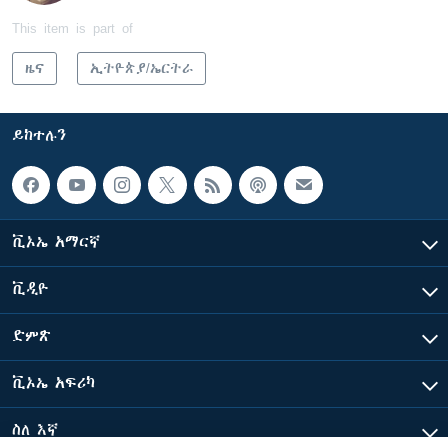
This item is part of
ዜና
ኢትዮጵያ/ኤርትራ
ይከተሉን
ቪኦኤ አማርኛ
ቪዲዮ
ድምጽ
ቪኦኤ አፍሪካ
ስለ እኛ