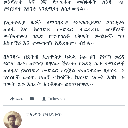
ወንጀሎች እና ጎጂ ድርጊቶች መስፋፋት አንዱ ገፊ
ምክንያት እየኾነ እንደሚገኝ አስታውቋል፡፡
የኢትዮጵያ ዜጎች ለማኅበራዊ ፍትሕ/ኢዜማ/ ፓርቲም፣
ጠለፋ እና አስገድዶ መድፈር ተደራራቢ ወንጀሎች
መኾናቸውን ገልጾ፣ የሚተላለፉ የቅጣት ውሳኔዎች ግን
አስተማሪ እና ተመጣጣኝ አይደሉም፤ ብሏል፡፡
በአንጻሩ፣ በደቡብ ኢትዮጵያ ክልል ኮሬ ዞን የጎርካ ወረዳ
ፍርድ ቤት፣ ሰሞኑን ባዋለው ችሎት፣ በአዳጊ ሴት ተማሪዎች
ጠለፋና የአስገድዶ መድፈር ወንጀል ተጠርጥረው ከታሰሩ 12
ግለሰቦች ውስጥ፣ ዘጠኝ ተከሳሾች፣ ከአንድ ዓመት እስከ 19
ዓመት ጽኑ እስራት እንዲቀጡ ወስኖባቸዋል፡፡
አጋሩ
Follow us
ዮናታን ዘብዴዎስ