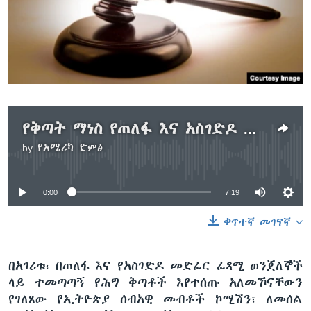
ቋንቋዎች
የቅጣት ማነስ የጠለፋ እና አስገድዶ መድፈር ወንጀልን እያስፋፋ መኾኑ ተጠቆመ
by
የአሜሪካ ድምፅ
No media source currently available
0:00
7:19
ቀጥተኛ መገናኛ
በአገሪቱ፣ በጠለፋ እና የአስገድዶ መድፈር ፈጻሚ ወንጀለኞች
ላይ ተመጣጣኝ የሕግ ቅጣቶች እየተሰጡ አለመኾናቸውን
የገለጸው የኢትዮጵያ ሰብአዊ መብቶች ኮሚሽን፣ ለመሰል