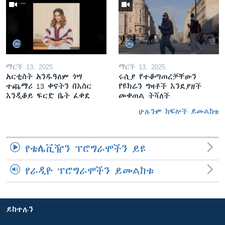
ማርች 13, 2025
ማርች 13, 2025
አርቲስት አንዱዓለም ጎሣ
ሩሲያ የተቆጣጠረቻቸውን
ተጨማሪ 13 ቀናትን በእስር
የዩክሬን ግዛቶች እንደያዘች
እንዲቆይ ፍርድ ቤት ፈቀደ
መቀጠል ትሻለች
ሁሉንም ክፍሎች ይመልከቱ
የቴሌቪዥን ፕሮግራሞችን ይዩ
የራዲዮ ፕሮግራሞችን ይመልከቱ
ይከተሉን