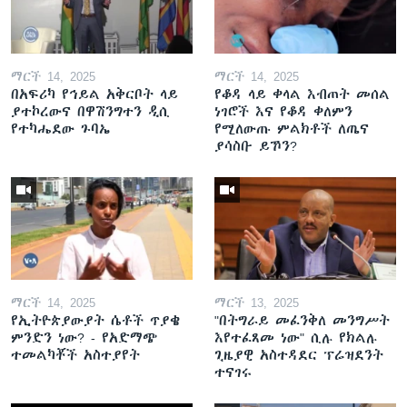
ማርች 14, 2025
ማርች 14, 2025
በአፍሪካ የኅይል አቅርቦት ላይ
የቆዳ ላይ ቀላል እብጠት መሰል
ያተኮረውና በዋሽንግተን ዲሲ
ነገሮች እና የቆዳ ቀለምን
የተካሔደው ጉባኤ
የሚለውጡ ምልክቶች ለጤና
ያሳስቡ ይኾን?
ማርች 14, 2025
ማርች 13, 2025
የኢትዮጵያውያት ሴቶች ጥያቄ
"በትግራይ መፈንቅለ መንግሥት
ምንድን ነው? - የአድማጭ
እየተፈጸመ ነው" ሲሉ የክልሉ
ተመልካቾች አስተያየት
ጊዜያዊ አስተዳደር ፕሬዝደንት
ተናገሩ