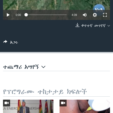
0:00
4:39
ቋንቋዎች
ቀጥተኛ መገናኛ
አጋሩ
ተጨማሪ አሣየኝ
የፕሮግራሙ ተከታታይ ክፍሎች