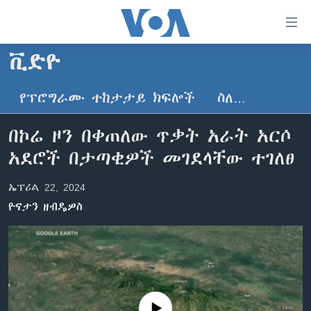
በቀላሉ
የመሥሪያ
ማገናኛዎች
ቪድዮ
ዜና
ወደ
ዋናው
የፕሮግራሙ ተከታታይ ክፍሎች
ስለ…
ኑሮ በጤንነት
ኢትዮጵያ
ይዘት
ጋቢና ቪኦኤ
እለፍ
አፍሪካ
በኮሬ ዞን በቀጠለው ጥቃት አራት አርሶ
ወደ
ከምሽቱ ሦስት ሰዓት የአማርኛ ዜና
ዓለምአቀፍ
አደሮች በታጣቂዎች መገደላቸው ተገለፀ
ዋናው
ቪዲዮ
ይዘት
አሜሪካ
ኤፕሪል 22, 2024
እለፍ
የፎቶ መድብሎች
መካከለኛው ምሥራቅ
ወደ
ዮናታን ዘብዴዎስ
ክምችት
ዋናው
ይዘት
እለፍ
Learning English
ይከተሉን
No media source currently available