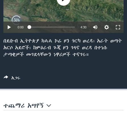
ቋንቋዎች
0:00
4:30
በደቡብ ኢትዮጵያ ክልል ኮሬ ዞን ጎርካ ወረዳ፣ አራት ወጣት
አርሶ አደሮች፣ ከምዕራብ ጉጂ ዞን ገላና ወረዳ በተነሱ
ታጣቂዎች መገደላቸውን ነዋሪዎች ተናገሩ።
አጋሩ
ተጨማሪ አሣየኝ