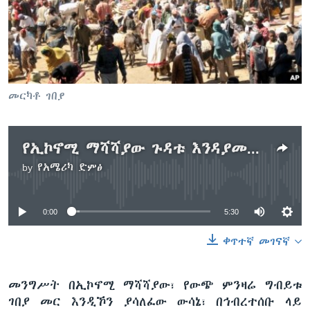
ቋንቋዎች
መርካቶ ገበያ
የኢኮኖሚ ማሻሻያው ጉዳቱ እንዳያመዝን መንግሥት በጥብቅ እንዲቆጣጠር ተጠየቀ
by
የአሜሪካ ድምፅ
No media source currently available
0:00
5:30
ቀጥተኛ መገናኛ
መንግሥት በኢኮኖሚ ማሻሻያው፣ የውጭ ምንዛሬ ግብይቱ
ገበያ መር እንዲኾን ያሳለፈው ውሳኔ፣ በኅብረተሰቡ ላይ