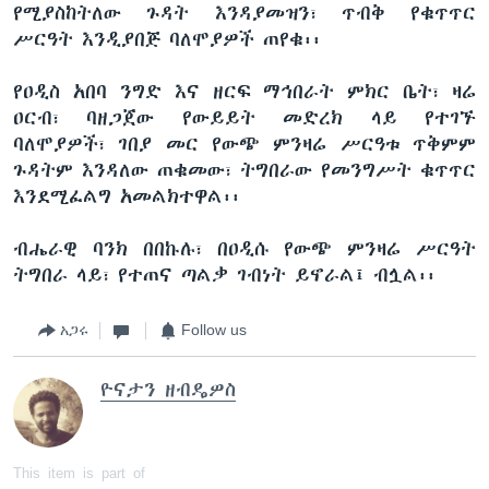
የሚያስከትለው ጉዳት እንዳያመዝን፣ ጥብቅ የቁጥጥር
ሥርዓት እንዲያበጅ ባለሞያዎች ጠየቁ፡፡
የዐዲስ አበባ ንግድ እና ዘርፍ ማኅበራት ምክር ቤት፣ ዛሬ
ዐርብ፣ ባዘጋጀው የውይይት መድረክ ላይ የተገኙ
ባለሞያዎች፣ ገበያ መር የውጭ ምንዛሬ ሥርዓቱ ጥቅምም
ጉዳትም እንዳለው ጠቁመው፣ ትግበራው የመንግሥት ቁጥጥር
እንደሚፈልግ አመልክተዋል፡፡
ብሔራዊ ባንክ በበኩሉ፣ በዐዲሱ የውጭ ምንዛሬ ሥርዓት
ትግበራ ላይ፣ የተጠና ጣልቃ ገብነት ይኖራል፤ ብሏል፡፡
አጋሩ
Follow us
ዮናታን ዘብዴዎስ
This item is part of