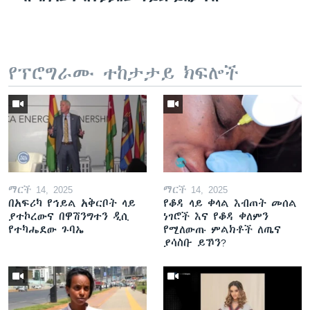
የፕሮግራሙ ተከታታይ ክፍሎች
ማርች 14, 2025
ማርች 14, 2025
በአፍሪካ የኅይል አቅርቦት ላይ
የቆዳ ላይ ቀላል እብጠት መሰል
ያተኮረውና በዋሽንግተን ዲሲ
ነገሮች እና የቆዳ ቀለምን
የተካሔደው ጉባኤ
የሚለውጡ ምልክቶች ለጤና
ያሳስቡ ይኾን?