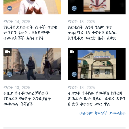
ማርች 14, 2025
ማርች 13, 2025
የኢትዮጵያውያት ሴቶች ጥያቄ
አርቲስት አንዱዓለም ጎሣ
ምንድን ነው? - የአድማጭ
ተጨማሪ 13 ቀናትን በእስር
ተመልካቾች አስተያየት
እንዲቆይ ፍርድ ቤት ፈቀደ
ማርች 13, 2025
ማርች 13, 2025
ሩሲያ የተቆጣጠረቻቸውን
ተዘግቶ የቆየው የመቐለ ከንቲባ
የዩክሬን ግዛቶች እንደያዘች
ጽሕፈት ቤት በዶር. ደብረ ጽዮን
መቀጠል ትሻለች
ቡድን ቁጥጥር ሥር ዋለ
ሁሉንም ክፍሎች ይመልከቱ