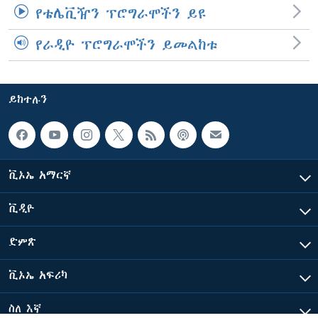
የቴሌቪዥን ፕሮግራሞችን ይዩ
የራዲዮ ፕሮግራሞችን ይመልከቱ
ይከተሉን
ቪኦኤ አማርኛ
ቪዲዮ
ድምጽ
ቪኦኤ አፍሪካ
ስለ እኛ