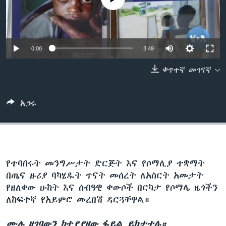
ቋንቋዎች
0:00
3:49
ቀጥተኛ መገናኛ
አጋሩ
የተባበሩት መንግሥታት ድርጅት እና የሶማሊያ ተቋማት
በጤና ዙሪያ ባካሄዱት ጥናት መሰረት ለአስርት አመታት
የዘለቀው ሁከት እና ሰብዓዊ ቀውሶች በርካታ የሶማሌ ዜጎችን
ለከፍተኛ የአይምሮ መረበሽ ዳርጓቸዋል።
ሙሉ ዘገባውን ከተያያዘው ፋይል ይከታተሉ።