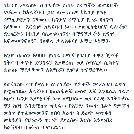
በኬንያ ሥልጠና ሲሰጣቸው የነበሩ የራሣችን ወታደሮች
ናቸው፡፡ ከአልሻባብ ጋር ለመግጠም ከኬንያ የገቡ
ሶማሊያዊያን ናቸው፡፡ ኬንያና ሶማሊያ የጋራ ባላንጣ
አላቸው፡፡ እርሱም አልሻባብ ነው፡፡ የሎጂስቲክስና ሌሎችም
ድጋፎችን ከኬንያ ባለሥልጣናት በማግኘታችን ደግሞ
እናመሠግናለን" ብለዋል ቃልአቀባዩ ኦማር ኦስማን፡፡
አንድ በወሰን አካባቢ የነበሩ እማኝ የኬንያ ተዋጊ ጄቶች
በቅርብ ቀናት ድንበሩን እያቋረጡ ወደ ሶማሊያ ሲገቡና
ሲወጡ ማየታቸውን ለአሜሪካ ድምፅ ተናግረዋል፡፡
ለወትሮው ጥያቸዋለሁ ለሚላቸው ጥቃቶች ኃላፊነቱን ፈጥኖ
የሚወስደው አልሻባብ በጠለፋዎቹ ውስጥ እጁ እንደሌለ ገልፆ
አሁን ኬንያ እያካሄደች ነው ለሚባለው ወታደራዊ እንቅስቃሴ
ግን አፀፋ እንደሚሰጥ ዝቷል፡፡ ከአንድ ዓመት በፊት ካምፓላ
ውስጥ የተፈፀመውንና ለሰባ አራት ሕይወት መጥፋት
ምክንያት የሆነውን ጥቃት ያደረሰው እርሱ እንደነበረ
አልሻባብ በወቅቱ ተናግሯል፡፡