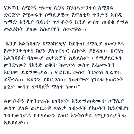
ናይሮቢ ለሚገኝ ሣውዝ ሊንክ ከንሰልታንትስ ለሚባል
ድርጅት የሚሠሩት ሶማሊያዊው የፖለቲካ ተንታኝ አብዲ
ሣማድ እንዲያ ዓይነት ጥቃቶችን ኬንያ ውስጥ ጠብቁ የሚል
መልዕክት ያለው አስተያየት ሰጥተዋል፡፡
"ኬንያ አልሻባብን ከማዕከላዊና ከደቡብ ሶማሊያ ለመንቀል
የምትንቀሣቀስ ከሆነ ያለጥርጥር ለበቀል ይሄዳሉ፡፡ በርግጥ
አልሻባቦች ባለሙያ ወታደሮች አይደሉም፡፡ የሚያደርጉት
ምንድነው? በአንድ ወቅት ካምፓላ ውስጥ የፈፀሙትን
እዚህም ይደግሙታል፡፡ ናይሮቢ ውስጥ ትርምስ ሊፈጥሩ
ይችላሉ፡፡ ይህንን ያደርጋሉ፡፡ በመሆኑም ሃገሪቱ የጦርነት
ሁኔታ ውስጥ ትገባለች ማለት ነው፡፡"
ልምዶችን የተንተራሱ ዘገባዎች እንደሚጠቁሙት ሶማሊያ
ውስጥ ያለፉ ወታደራዊ ጣልቃ ገብነቶች የአሁኑን ኬንያዊያኑ
ገብተውበታል የተባለውን የጦር እንቅስቃሴ የሚያበረታትቱ
አይደሉም፡፡