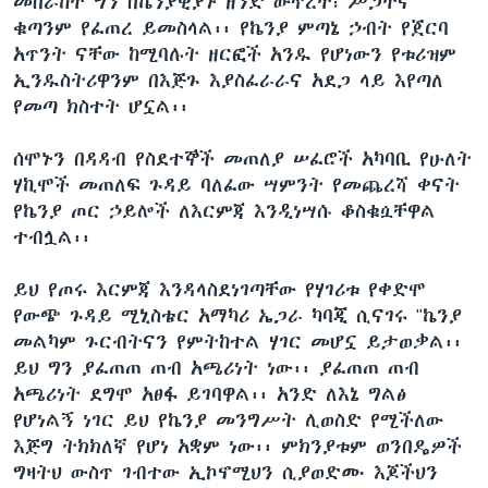
መበራከት ግን በኬንያዊያኑ ዘንድ ውጥረት፣ ሥጋትና
ቁጣንም የፈጠረ ይመስላል፡፡ የኬንያ ምጣኔ ኃብት የጀርባ
አጥንት ናቸው ከሚባሉት ዘርፎች አንዱ የሆነውን የቱሪዝም
ኢንዱስትሪዋንም በእጅጉ እያስፈራራና አደጋ ላይ እየጣለ
የመጣ ክስተት ሆኗል፡፡
ሰሞኑን በዳዳብ የስደተኞች መጠለያ ሠፈሮች አካባቢ የሁለት
ሃኪሞች መጠለፍ ጉዳይ ባለፈው ሣምንት የመጨረሻ ቀናት
የኬንያ ጦር ኃይሎች ለእርምጃ እንዲነሣሱ ቆስቁሷቸዋል
ተብሏል፡፡
ይህ የጦሩ እርምጃ እንዳላስደነገጣቸው የሃገሪቱ የቀድሞ
የውጭ ጉዳይ ሚኒስቴር አማካሪ ኤጋራ ካባጂ ሲናገሩ "ኬንያ
መልካም ጉርብትናን የምትከተል ሃገር መሆኗ ይታወቃል፡፡
ይህ ግን ያፈጠጠ ጠብ አጫሪነት ነው፡፡ ያፈጠጠ ጠብ
አጫሪነት ደግሞ አፀፋ ይገባዋል፡፡ አንድ ለእኔ ግልፅ
የሆነልኝ ነገር ይህ የኬንያ መንግሥት ሊወስድ የሚችለው
እጅግ ትክክለኛ የሆነ አቋም ነው፡፡ ምክንያቱም ወንበዴዎች
ግዛትህ ውስጥ ገብተው ኢኮኖሚህን ሲያወድሙ እጆችህን