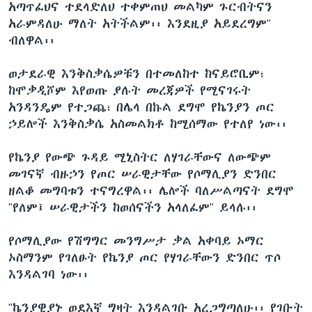
አጣጥፈህና ተደላድለህ ተቀምጠህ መልካም ጉርብትናን
አራምዳለሁ ማለት አትችልም፡፡ እንደዚያ አይደረግም"
ብለዋል፡፡
ወታደራዊ እንቅስቃሴዎቹን በተመለከተ ከናይሮቢም፣
ከሞቃዲሾም እየወጡ ያሉት መረጃዎች የሚናገሩት
አንዳንዴም የተጋጨ፣ በሌላ በኩል ደግሞ የኬንያን ጦር
ኃይሎች እንቅስቃሴ አስመልክቶ ከሚሰማው የተለየ ነው፡፡
የኬንያ የውጭ ጉዳይ ሚኒስትር ለሃገራቸውና ለውጭም
መገናኛ ብዙኃን የጦር ሠራዊታቸው የሶማሊያን ድንበር
ዘልቆ መግባቱን ተናግረዋል፡፡ ሌሎች ባለሥልጣናት ደግሞ
"የለም፤ ሠራዊታችን ከወሰናችን አላለፈም" ይላሉ፡፡
የሶማሊያው የሽግግር መንግሥታ ቃል አቀባይ ኦማር
ኦስማንም የገለፁት የኬንያ ጦር የሃገራቸውን ድንበር ጥሶ
እንዳልገባ ነው፡፡
"ኬንያዊያኑ ወደእኛ ግዛት እንዳልገቡ አረጋግጣለሁ፡፡ የገቡት