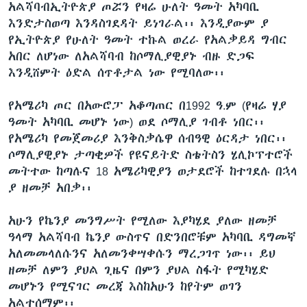
አልሻባብኢትዮጵያ ጦሯን የዛሬ ሁለት ዓመት አካባቢ
እንድታስወጣ እንዳስገደዳት ይነገራል፡፡ እንዲያውም ያ
የኢትዮጵያ የሁለት ዓመት ተኩል ወረራ የአልቃይዳ ግብር
አበር ለሆነው ለአልሻባብ ከሶማሊያዊያኑ ብዙ ድጋፍ
እንዲሸምት ዕድል ሰጥቶታል ነው የሚባለው፡፡
የአሜሪካ ጦር በአውሮፓ አቆጣጠር በ1992 ዓ.ም (የዛሬ ሃያ
ዓመት አካባቢ መሆኑ ነው) ወደ ሶማሊያ ገብቶ ነበር፡፡
የአሜሪካ የመጀመሪያ እንቅስቃሴዋ ሰብዓዊ ዕርዳታ ነበር፡፡
ሶማሊያዊያኑ ታጣቂዎች የዩናይትድ ስቴትስን ሄሊኮፕተሮች
መትተው ከጣሉና 18 አሜሪካዊያን ወታደሮች ከተገደሉ በኋላ
ያ ዘመቻ አበቃ፡፡
አሁን የኬንያ መንግሥት የሚለው እያካሄደ ያለው ዘመቻ
ዓላማ አልሻባብ ኬንያ ውስጥና በድንበሮቹም አካባቢ ዳግመኛ
አለመመላለሱንና አለመንቀሣቀሱን ማረጋገጥ ነው፡፡ ይህ
ዘመቻ ለምን ያህል ጊዜና በምን ያህል ስፋት የሚካሄድ
መሆኑን የሚናገር መረጃ እስከአሁን ከየትም ወገን
አልተሰማም፡፡