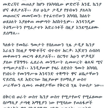
መድረሻና መጠለያ ከሆኑ የአካባቢው ምድሮች አንዷ ኬንያ
ሆና ቆይታለች፡፡ ይህ ሁኔታ ታዲያ የሃብቱን ያለልክ
መወጠርና መመናመን፣ የተፈጥሮውን አካባቢ ከዕለት
ወደዕለት እያዘቀጠ መምጣት አስከትሏም፡፡ አንዳንዴም
ትዕግሥትን የሚፈታተኑ አድራጎቶች በዚያ እንደሚፈፀሙ
ይሰማል፡፡
ካለፉት የመከራ ዓመታት የበለጠውን ጊዜ ታዲያ ኬንያ
እራሷን ከነዚያ ግጭቶችና ብጥብጥ አርቃ፣ እጆቿን ሰብስባ
መቀመጥን መርጣ ቆይታለች፡፡ በርግጥ አሁን ሞቃዲሾ
ያለው የሽግግሩ ፌደራል መንግሥት ሲመሠረት ቁልፍ ሚና
ተጫውታለች፡፡ እንዲያውም የዛሬ ስድስት ዓመት አካባቢ
የነበሩት የመንግሥቱ አንዳንድ ተቋማት ዋና ፅ/ቤታቸውን
ናይሮቢ ላይ አድርገው ከዚያውም የሶማሊያ ውስጥ
ሥራቸውን ሲመሩ መቆየታቸው የቅርብ ጊዜ ትውስታ ነው፡፡
በቅርብ ወራት ውስጥ ኬንያ ውስጥ የሚታየውና የሚፈፀመው
በሶማሊያ ታጣቂ አማፂያን ነው የሚባለው የጠለፋዎች