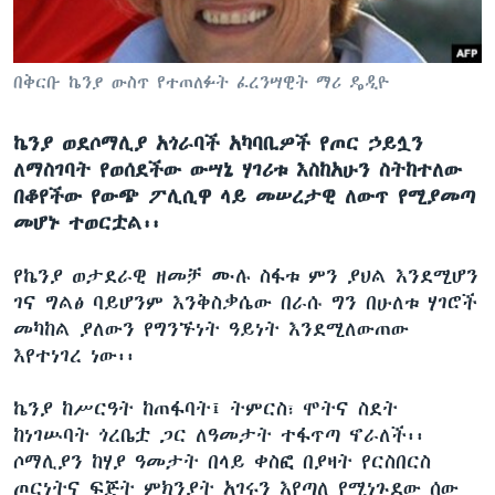
ቋንቋዎች
በቅርቡ ኬንያ ውስጥ የተጠለፉት ፈረንሣዊት ማሪ ዴዲዮ
ኬንያ ወደሶማሊያ አጎራባች አካባቢዎች የጦር ኃይሏን
ለማስገባት የወሰደችው ውሣኔ ሃገሪቱ እስከአሁን ስትከተለው
በቆየችው የውጭ ፖሊሲዋ ላይ መሠረታዊ ለውጥ የሚያመጣ
መሆኑ ተወርቷል፡፡
የኬንያ ወታደራዊ ዘመቻ ሙሉ ስፋቱ ምን ያህል እንደሚሆን
ገና ግልፅ ባይሆንም እንቅስቃሴው በራሱ ግን በሁለቱ ሃገሮች
መካከል ያለውን የግንኙነት ዓይነት እንደሚለውጠው
እየተነገረ ነው፡፡
ኬንያ ከሥርዓት ከጠፋባት፤ ትምርስ፣ ሞትና ስደት
ከነገሡባት ጎረቤቷ ጋር ለዓመታት ተፋጥጣ ኖራለች፡፡
ሶማሊያን ከሃያ ዓመታት በላይ ቀስፎ በያዛት የርስበርስ
ጦርነትና ፍጅት ምክንያት አገሩን እየጣለ የሚነጉደው ሰው