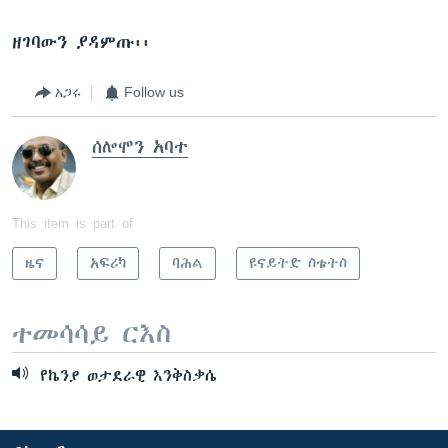
ዘገባውን ያዳምጡ፡፡
አጋሩ
Follow us
ሰሎሞን አባተ
This item is part of
ዜና
አፍሪካ
ባሕል
ዩናይትድ ስቴትስ
ተመሳሳይ ርእስ
የኬንያ ወታደራዊ እንቅስቃሴ