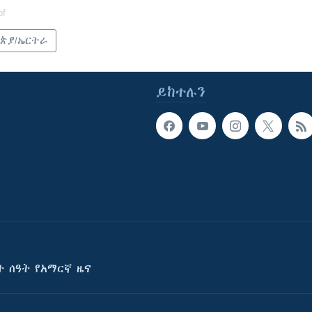
of
ጵያ/ኤርትራ
ይከተሉን
ት ሰዓት የአማርኛ ዜና