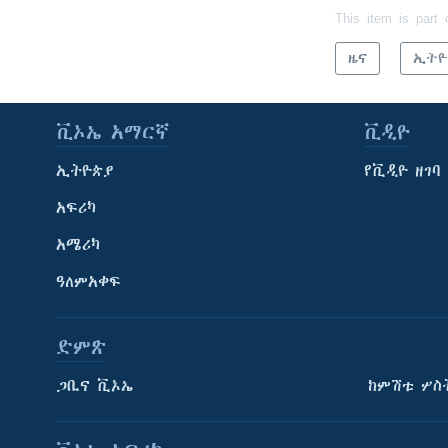
This item is part 
ዜና
ኢትዮ
ቪኦኤ አማርኛ
ቪዲዮ
ኢትዮጵያ
የቪዲዮ ዘገባ
አፍሪካ
አሜሪካ
ዓለምአቀፍ
ድምጽ
ጋቢና ቪኦኤ
ከምሽቱ ሦስ