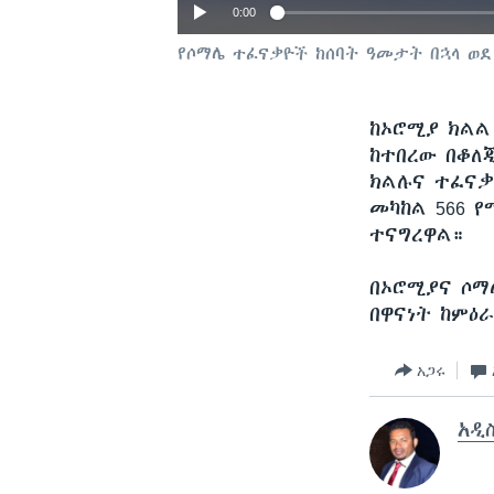
0:00
የሶማሌ ተፈናቃዮች ከሰባት ዓመታት በኋላ ወደ
ከኦሮሚያ ክልል
ከተበረው በቆለ
ክልሉና ተፈናቃ
መካከል 566 
ተናግረዋል።
በኦሮሚያና ሶማ
በዋናነት ከምዕ
አጋሩ
አዲ