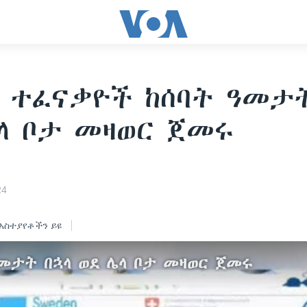
 ተፈናቃዮች ከሰባት ዓመታት
ላ ቦታ መዛወር ጀመሩ
24
አስተያየቶችን ይዩ
መታት በኋላ ወደ ሌላ ቦታ መዛወር ጀመሩ