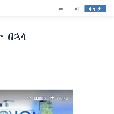
ቀጥታ
 በኋላ
EMBED
SHARE