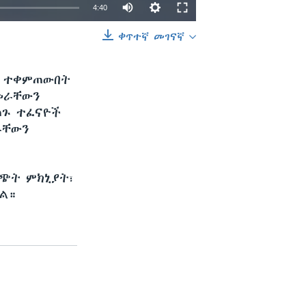
4:40
ቀጥተኛ መገናኛ
EMBED
SHARE
ት ተቀምጠውበት
መራቸውን
ጠጉ ተፈናዮች
ራቸውን
ግጭት ምክኒያት፣
ዋል።