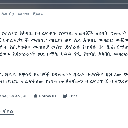
 ሌላ ቦታ መዛወር ጀመሩ
 የተለያዩ አካባቢ የተፈናቀሉ የሶማሌ ተወላጆች ለሰባት ዓመታ
ጂ የተፈናቃዮች መጠለያ ጣቢያ፣ ወደ ሌላ አካባቢ መዛወር መጀ
ዮች አስታወቁ። መጠለያ ውስጥ ይኖራሉ ከተባሉ 14 ሺሕ የሚ
የሚጠጉ አባዎራዎች ወደ ሶማሌ ክልል ጎዴ የተባለ አካባቢ መዛወ
ሌ ክልል አዋሳኝ ቦታዎች ከዓመታት በፊት ተቀስቅሶ በነበረው 
ራብ ሀገርጌ ተፈናቅለው የነበሩ መኾናቸውን ተፈናቃዮቹ ተናግረ
አስተያየቶችን ይዩ
Follow us
Print
ስ ቸኮል