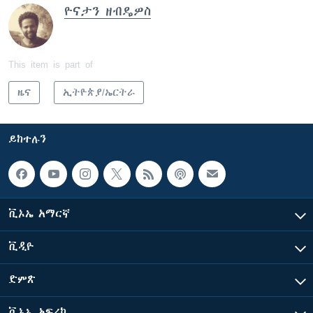
ዮናታን ዘብዴዎስ
This item is part of
ዜና
ኢትዮጵያ/ኤርትራ
ይከተሉን
ቪኦኤ አማርኛ
ቪዲዮ
ድምጽ
ቪኦኤ አፍሪካ