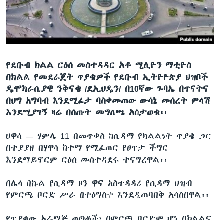
ቋንቋዎች
የደቡብ ክልል ርዕሰ መስተዳዳር አቶ ሚሊዮን ማቲዮስ
በክልል የመደራጀት ጥያቄዎች የደቡብ ኢትዮዮጵያ ህዝቦች
ዴሞክራሲያዊ ንቅናቄ /ደኢህዴን/ በ10ኛው ጉባኤ በጥናትና
በህግ አግባብ እንደሚፈታ ባስቀመጠው ውሳኔ መሰረት ምላሽ
እንደሚያገኝ ዛሬ በሰጡት መግለጫ አስታወቁ፡፡
ሀዋሳ —
ሃምሌ 11 በመጥቀስ ከሲዳማ የክልልነት ጥያቄ ጋር
በተያያዘ በሃዋሳ ከተማ የሚፈጠር የፀጥታ ችግር
እንደማይኖርም ርዕሰ መስተዳደሩ ተናግረዋል፡፡
በሌላ በኩል የሲዳማ ዞን ዋና አስተዳዳሪ የሲዳማ ህዝብ
የምርጫ ቦርድ ሥራ በትዕግስት እንደዲጠባበቅ አሳስበዋል፡፡
የጥያቄው አራማጅ ወጣቶች፣ በምርጫ ቦርድም ሆነ በክልልና