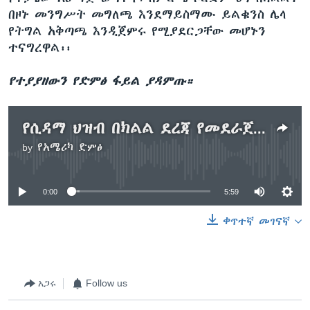
በዞኑ መንግሥት መግለጫ እንደማይስማሙ ይልቁንስ ሌላ
የትግል አቅጣጫ እንዲጀምሩ የሚያደርጋቸው መሆኑን
ተናግረዋል፡፡
የተያያዘውን የድምፅ ፋይል ያዳምጡ።
የሲዳማ ህዝብ በክልል ደረጃ የመደራጀት ጥያቄ
by
የአሜሪካ ድምፅ
No media source currently available
0:00
5:59
ቀጥተኛ መገናኛ
አጋሩ
Follow us