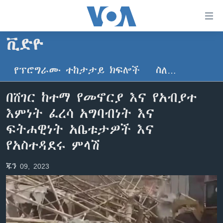
በቀላሉ
የመሥሪያ
ማገናኛዎች
ቪድዮ
ዜና
ወደ
ዋናው
የፕሮግራሙ ተከታታይ ክፍሎች
ስለ…
ኑሮ በጤንነት
ኢትዮጵያ
ይዘት
ጋቢና ቪኦኤ
እለፍ
አፍሪካ
በሸገር ከተማ የመኖርያ እና የአብያተ
ወደ
ከምሽቱ ሦስት ሰዓት የአማርኛ ዜና
ዓለምአቀፍ
እምነት ፈረሳ አግባብነት እና
ዋናው
ቪዲዮ
ይዘት
አሜሪካ
ፍትሐዊነት አቤቱታዎች እና
እለፍ
የፎቶ መድብሎች
የአስተዳደሩ ምላሽ
መካከለኛው ምሥራቅ
ወደ
ክምችት
ዋናው
ጁን 09, 2023
ይዘት
እለፍ
Learning English
ይከተሉን