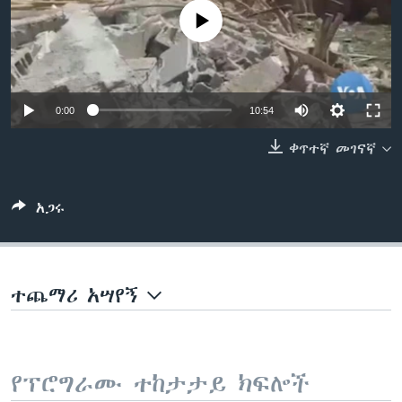
No media source currently available
ቋንቋዎች
0:00
10:54
ቀጥተኛ መገናኛ
አጋሩ
ተጨማሪ አሣየኝ
የፕሮግራሙ ተከታታይ ክፍሎች