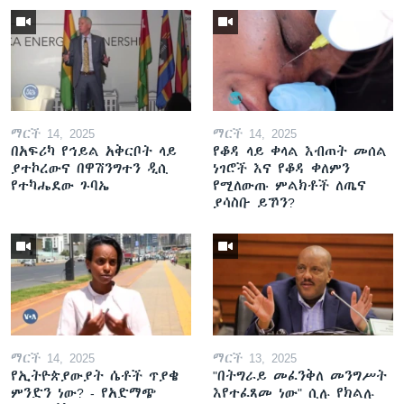
ማርች 14, 2025
ማርች 14, 2025
በአፍሪካ የኅይል አቅርቦት ላይ
የቆዳ ላይ ቀላል እብጠት መሰል
ያተኮረውና በዋሽንግተን ዲሲ
ነገሮች እና የቆዳ ቀለምን
የተካሔደው ጉባኤ
የሚለውጡ ምልክቶች ለጤና
ያሳስቡ ይኾን?
ማርች 14, 2025
ማርች 13, 2025
የኢትዮጵያውያት ሴቶች ጥያቄ
"በትግራይ መፈንቅለ መንግሥት
ምንድን ነው? - የአድማጭ
እየተፈጸመ ነው" ሲሉ የክልሉ