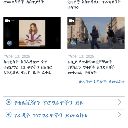
ተመልካቾች አስተያየት
ጊዜያዊ አስተዳደር ፕሬዝደንት
ተናገሩ
ማርች 13, 2025
ማርች 13, 2025
አርቲስት አንዱዓለም ጎሣ
ሩሲያ የተቆጣጠረቻቸውን
ተጨማሪ 13 ቀናትን በእስር
የዩክሬን ግዛቶች እንደያዘች
እንዲቆይ ፍርድ ቤት ፈቀደ
መቀጠል ትሻለች
ሁሉንም ክፍሎች ይመልከቱ
የቴሌቪዥን ፕሮግራሞችን ይዩ
የራዲዮ ፕሮግራሞችን ይመልከቱ