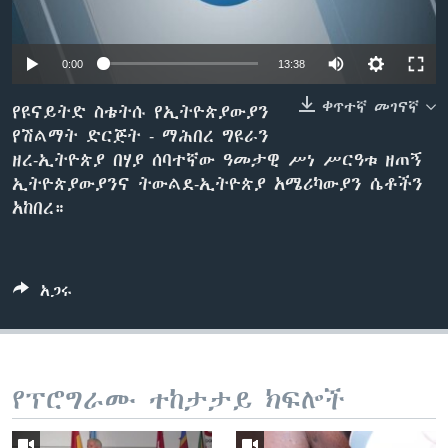
0:00
13:38
ቋንቋዎች
ቀጥተኛ መገናኛ
የዩናይትድ ስቴትሱ የኢትዮጵያውያን
የሽልማት ድርጅት - ማሕበረ ግዩራን
ዘረ-ኢትዮጵያ በሃያ ሰባተኛው ዓመታዊ ሥነ ሥርዓቱ ዘጠኝ
ኢትዮጵያውያንና ትውልደ-ኢትዮጵያ አሜሪካውያን ሴቶችን
አከበረ።
አጋሩ
የፕሮግራሙ ተከታታይ ክፍሎች