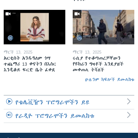
ማርች 13, 2025
ማርች 13, 2025
አርቲስት አንዱዓለም ጎሣ
ሩሲያ የተቆጣጠረቻቸውን
ተጨማሪ 13 ቀናትን በእስር
የዩክሬን ግዛቶች እንደያዘች
እንዲቆይ ፍርድ ቤት ፈቀደ
መቀጠል ትሻለች
ሁሉንም ክፍሎች ይመልከቱ
የቴሌቪዥን ፕሮግራሞችን ይዩ
የራዲዮ ፕሮግራሞችን ይመልከቱ