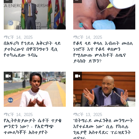
ማርች 14, 2025
ማርች 14, 2025
በአፍሪካ የኅይል አቅርቦት ላይ
የቆዳ ላይ ቀላል እብጠት መሰል
ያተኮረውና በዋሽንግተን ዲሲ
ነገሮች እና የቆዳ ቀለምን
የተካሔደው ጉባኤ
የሚለውጡ ምልክቶች ለጤና
ያሳስቡ ይኾን?
ማርች 14, 2025
ማርች 13, 2025
የኢትዮጵያውያት ሴቶች ጥያቄ
"በትግራይ መፈንቅለ መንግሥት
ምንድን ነው? - የአድማጭ
እየተፈጸመ ነው" ሲሉ የክልሉ
ተመልካቾች አስተያየት
ጊዜያዊ አስተዳደር ፕሬዝደንት
ተናገሩ