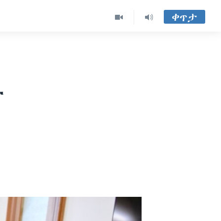
ቀጥታ
ት