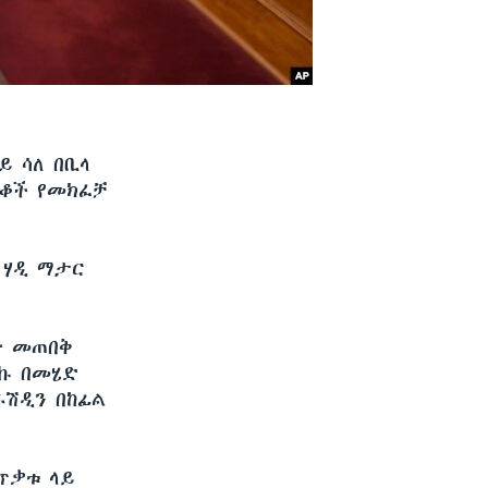
ይ ሳለ በቢላ
በቆች የመክፈቻ
 ሃዲ ማታር
ት መጠበቅ
ረኩ በመሄድ
ሩሽዲን በከፊል
በጥቃቱ ላይ