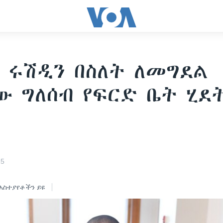
 ሩሽዲን በስለት ለመግደል
ው ግለሰብ የፍርድ ቤት ሂደ
25
አስተያየቶችን ይዩ