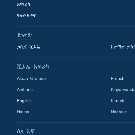
አሜሪካ
ዓለምአቀፍ
ድምጽ
ጋቢና ቪኦኤ
ከምሽቱ ሦስ
ቪኦኤ አፍሪካ
Afaan Oromoo
French
Amharic
Kinyarwand
English
Kirundi
Learning English
Hausa
Ndebele
ይከተሉን
ስለ እኛ