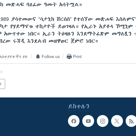
ሪክ መጽሓፍ ባለፈው ዓመት አሳትሟል።
 1989 ያሳተመውና “ሳታኒክ ቨርስስ” የተሰኘው መጽሐፍ እስልም
ርካታ የሃይማኖቱ ተከታዮች ይወገዛል። የኢራኑ አያቶላ ኾሚኒም
ዋ አውጥተው ነበር። ኢራን ትዕዛዙን እንደማትፈጽም መግለጿን
ነበረው ሩሽዲ እንደልብ መዘዋወር ጀምሮ ነበር።
አስተያየቶችን ይዩ
Follow us
Print
of
ካ
ይከተሉን