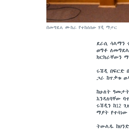
በመግደል ሙከራ የተከሰሰው ሃዲ ማታር
ደራሲ ሳልማን 
ወግቶ ለመግደል
ክርክራቸውን ማ
ሩሽዲ በፍርድ 
ጋራ ከጥቃቱ ወ
ከሁለት ዓመታት
እንዳለባቸው ባ
ሩሽዲን ከ12 ጊ
ማያት የተሳነው
ትውልዱ ከህንድ