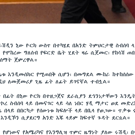
ሩሽዲን ኒው ዮርክ ውስጥ በተካሄደ በአንድ ትምህርታዊ ስብሰባ ላ
 የሞከረው ግለሰብ የፍርድ ቤት ሂደት ዛሬ ሲጀመር፣ የከሳሽ ጠ
ሰማት ጀምረዋል።
ቤቱ እንዲመሰክር የሚጠበቅ ሲሆን፣ በመግደል ሙከራ ከተከሰሰው
ዲህ ለመጀመሪያ ጊዜ ፊት ለፊት ይገናኛል ተብሏል።
 በፊት በኒው ዮርክ በተዘጋጀና ደራሲያን ደኅንነታቸውን እንዴ
ተኮረ ስብሰባ ላይ በመናገር ላይ ሳለ ነበር ሃዲ ማታር ወደ መድ
ዜ በላይ በበርካታ የሰውነቱ ክፍሎች ላይ በቢላ የወጋው። ጥቃቱ 
 እንዲኾን ሲያደርግ አንድ እጁ ላይም ከፍተኛ ጉዳት ደርሷል።
 የሆነውና የአሜሪካና የእንግሊዝ ጥምር ዜግነት ያለው ሩሽዲ፣ 