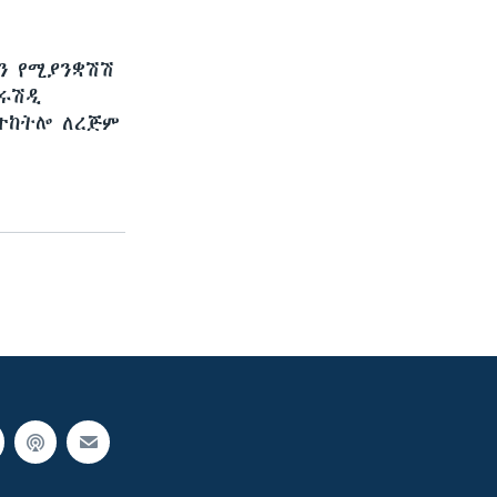
ናን የሚያንቋሽሽ
 ሩሽዲ
 ተከትሎ ለረጅም