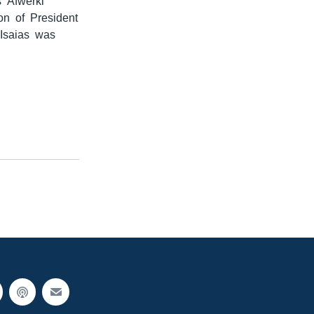
s Afwerki
ion of President
 Isaias was