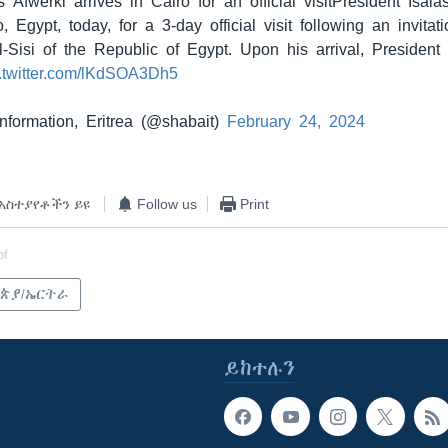
s Afwerki arrives in Cairo for an official visitPresident Isaia
o, Egypt, today, for a 3-day official visit following an invitat
l-Sisi of the Republic of Egypt. Upon his arrival, President
c.twitter.com/lKdSOA3Dh5
Information, Eritrea (@shabait)
February 24, 2024
አስተያየቶችን ይዩ
Follow us
Print
of
ጵያ/ኤርትራ
ይከተሉን