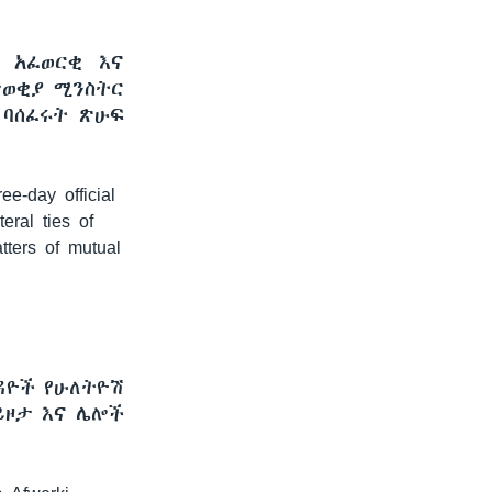
 አፈወርቂ እና
ታወቂያ ሚንስትር
 ባሰፈሩት ጽሁፍ
ee-day official
eral ties of
tters of mutual
ዳዮች የሁለትዮሽ
ይዞታ እና ሌሎች