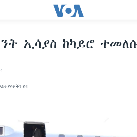
ንት ኢሳያስ ከካይሮ ተመለ
24
አስተያየቶችን ይዩ