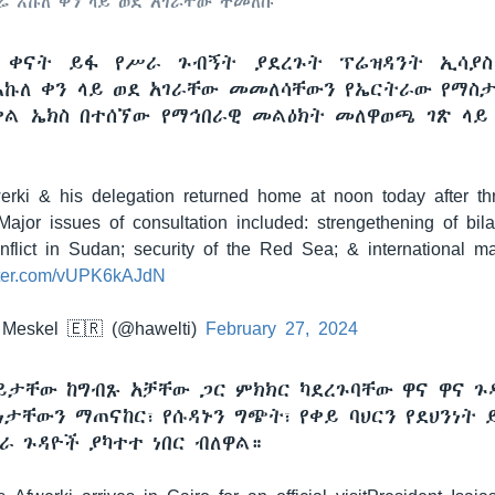
ሬ እኩለ ቀን ላይ ወደ አገራቸው ተመለሱ
ት ቀናት ይፋ የሥራ ጉብኝት ያደረጉት ፕሬዝዳንት ኢሳያስ
እኩለ ቀን ላይ ወደ አገራቸው መመለሳቸውን የኤርትራው የማስ
ቀል ኤክስ በተሰኘው የማኅበራዊ መልዕክት መለዋወጫ ገጽ ላይ
erki & his delegation returned home at noon today after thr
 Major issues of consultation included: strengethening of bilat
nflict in Sudan; security of the Red Sea; & international ma
itter.com/vUPK6kAJdN
Meskel 🇪🇷 (@hawelti)
February 27, 2024
ይታቸው ከግብጹ አቻቸው ጋር ምክክር ካደረጉባቸው ዋና ዋና ጉ
ነታቸውን ማጠናከር፣ የሱዳኑን ግጭት፣ የቀይ ባህርን የደህንነት 
ጋራ ጉዳዮች ያካተተ ነበር ብለዋል።