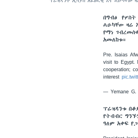
ፕሬዝዳንት ኢሳያስ አፈወርቂ እና ልዑካቸው ዛ
በግብፅ የሦስ
ልዑካቸው ዛሬ 
የማነ ገብረመስ
አመለከቱ።
Pre. Isaias Afw
visit to Egypt.
cooperation; co
interest
pic.tw
— Yemane G. 
ፕሬዝዳንቱ በቆ
የትብብር ግንኙ
ዓለም አቀፍ የ