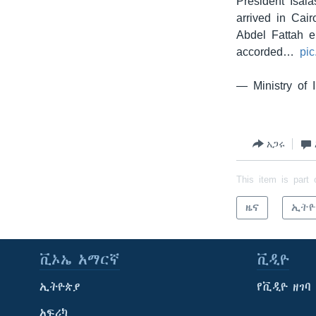
President Isaia
arrived in Cair
Abdel Fattah e
accorded…
pi
— Ministry of 
አጋሩ
This item is part 
ዜና
ኢትዮ
ቪኦኤ አማርኛ
ቪዲዮ
ኢትዮጵያ
የቪዲዮ ዘገባ
አፍሪካ