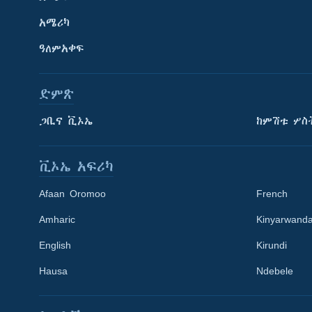
አሜሪካ
ዓለምአቀፍ
ድምጽ
ጋቢና ቪኦኤ
ከምሽቱ ሦስ
ቪኦኤ አፍሪካ
Afaan Oromoo
French
Amharic
Kinyarwand
English
Kirundi
Learning English
Hausa
Ndebele
ይከተሉን