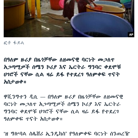
ቋንቋዎች
ፎቶ ፋይል
በዓለም ዙሪያ በዜጎቻቸው ለዘመናዊ ባርነት መጋለጥ
አጋጣሚዎች ሰሜን ኮሪያ እና ኤርትራ ግንባር ቀደሞቹ
ሀገሮች ናቸው ሲል ዛሬ ይፋ የተደረገ ዓለምቀፍ ጥናት
አስታወቀ።
ዋሺንግተን ዲሲ —
በዓለም ዙሪያ በዜጎቻቸው ለዘመናዊ
ባርነት መጋለጥ አጋጣሚዎች ሰሜን ኮሪያ እና ኤርትራ
ግንባር ቀደሞቹ ሀገሮች ናቸው ሲል ዛሬ ይፋ የተደረገ
ዓለምቀፍ ጥናት አስታወቀ።
“ዘ ግሎባል ስሌቨሪ ኢንዴክስ” የዓለምቀፍ ባርነት ሰንጠረዥ