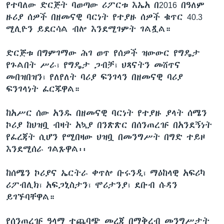
የተባለው ድርጅት ባወጣው ሪፖርቱ እኤአ በ2016 በዓለም
ዙሪያ ሰዎች በዘመናዊ ባርነት የተያዙ ሰዎች ቁጥር 40.3
ሚሊዮን ይደርሳል ብሎ እንደሚገምት ገልጿል።
ድርጅቱ በግምገማው ሕገ ወጥ የሰዎች ዝውውር የግዴታ
የጉልበት ሥራ፣ የግዴታ ጋብቻ፣ ህጻናትን መሸጥና
መበዝበዝን፣ የለየለት ባሪያ ፍንገላን በዘመናዊ ባሪያ
ፍንገላነት ፈርጁዋል።
ከአሥር ሰው አንዱ በዘመናዊ ባርነት የተያዙ ያላት ሰሜን
ኮሪያ ከህዝቧ ብዛት አኳያ በንጽጽር በሰንጠረዡ በአንደኝነት
የፈረጃት ሲሆን የሚበዛው ህዝቧ በመንግሥት በግድ ተይዞ
እንደሚሰራ ገልጹዋል፡፡
ከሰሜን ኮሪያና ኤርትራ ቀጥሎ ቡሩንዲ፣ ማዕከላዊ አፍሪካ
ሪፖብሊክ፣ አፍጋኒስታን፣ ሞሪታንያ፣ ደቡብ ሱዳን
ይገኙባቸዋል።
የሰንጠረዡ ዓላማ ተጨባጭ መረጃ በማቅረብ መንግሥታት