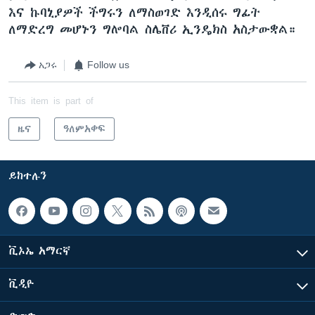
እና ኩባኒያዎች ችግሩን ለማስወገድ እንዲሰሩ ግፊት
ለማድረግ መሆኑን ግሎባል ስሌቨሪ ኢንዴክስ አስታውቋል።
አጋሩ
Follow us
This item is part of
ዜና
ዓለምአቀፍ
ይከተሉን
ቪኦኤ አማርኛ
ቪዲዮ