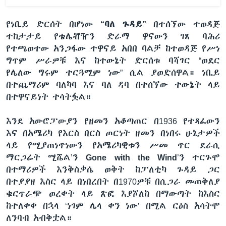
የነቢይ ድርሰት በሆነው
“ባለ ጉዳይ”
በተሰኘው ተወዳጅ
ተከታታይ የቴሌቭዥን ድራማ ዋናውን ገጸ ባሕሪ
የተጫወተው አንጋፋው ተዋናይ አበበ ባልቻ ከተወዳጅ የሥነ
ግጥም ሥራዎቹ እና ከተውኔት ድርሰቱ ባሻገር “ወደር
የሌለው ግሩም ተርጓሚም ነው” ሲል ያወድሰዋል። ነቢይ
በተጨማሪም ባለካባ እና ባለ ዳባ በተሰኘው ተውኔት ላይ
በተዋናይነት ተሳትፏል።
እንደ አውሮፓውያን የዘመን አቆጣጠር በ1936 የተጻፈውን
እና በአሜሪካ የእርስ በርስ ጦርነት ዘመን በነበሩ ሁኔታዎች
ላይ የሚያጠነጥነውን የአሜሪካዊቱን ሥመ ጥር ደራሲ
ማርጋሬት ሚሼል’ን
Gone with the Wind
’ን ተርጉሞ
በተማሪዎች እንቅስቃሴ ወቅት ከፓለቲካ ጉዳይ ጋር
በተያያዘ እስር ላይ በነበረበት በ1970ዎቹ በሲጋራ መጠቅለያ
ቁርጥራጭ ወረቀት ላይ ጽፎ እያሾለከ በማውጣት ከእስር
ከተለቀቀ በኋላ ‘ነገም ሌላ ቀን ነው’ በሚል ርዕስ አሳትሞ
ለንባብ አብቅቷል።