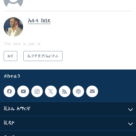
አሉላ ከበደ
This item is part of
ዜና
ኢትዮጵያ/ኤርትራ
ይከተሉን
ቪኦኤ አማርኛ
ቪዲዮ