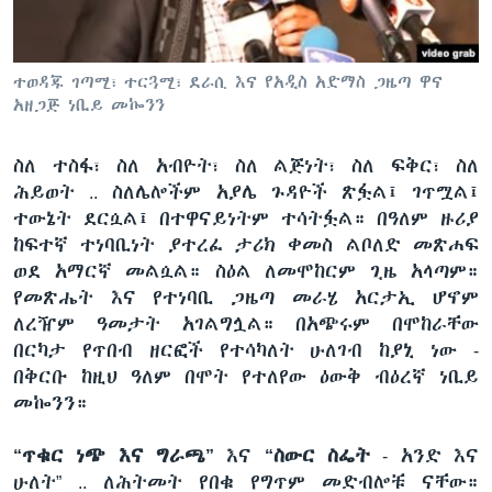
ቋንቋዎች
ተወዳጁ ገጣሚ፣ ተርጓሚ፣ ደራሲ እና የአዲስ አድማስ ጋዜጣ ዋና
አዘጋጅ ነቢይ መኰንን
ስለ ተስፋ፣ ስለ አብዮት፣ ስለ ልጅነት፣ ስለ ፍቅር፣ ስለ
ሕይወት .. ስለሌሎችም አያሌ ጉዳዮች ጽፏል፤ ገጥሟል፤
ተውኔት ደርሷል፤ በተዋናይነትም ተሳትፏል። በዓለም ዙሪያ
ከፍተኛ ተነባቢነት ያተረፈ ታሪክ ቀመስ ልቦለድ መጽሐፍ
ወደ አማርኛ መልሷል። ስዕል ለመሞከርም ጊዜ አላጣም።
የመጽሔት እና የተነባቢ ጋዜጣ መራሄ አርታኢ ሆኖም
ለረዥም ዓመታት አገልግሏል። በአጭሩም በሞከራቸው
በርካታ የጥበብ ዘርፎች የተሳካለት ሁለገብ ከያኒ ነው -
በቅርቡ ከዚህ ዓለም በሞት የተለየው ዕውቅ ብዕረኛ ነቢይ
መኰንን።
“ጥቁር ነጭ እና ግራጫ”
እና
“ስውር ስፌት
- አንድ እና
ሁለት” .. ለሕትመት የበቁ የግጥም መድብሎቹ ናቸው።