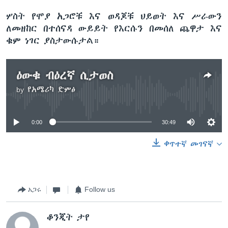
ሦስት የሞያ አጋሮቹ እና ወዳጆቹ ህይወት እና ሥራውን
ለመዘከር በተሰናዳ ውይይት የእርሱን በመሰለ ጨዋታ እና
ቁም ነገር ያስታውሱታል።
ዕውቁ ብዕረኛ ሲታወስ
by
የአሜሪካ ድምፅ
No media source currently available
0:00
30:49
ቀጥተኛ መገናኛ
አጋሩ
Follow us
ቆንጂት ታየ