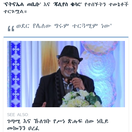
‘ናትናኤል ጠቢቡ’
እና
‘ጁሊየስ ቄሳር’
የተሰኙትን ተውኔቶች
ተርጉሟል።
ወደር የሌለው ግሩም ተርጓሚም ነው”
SEE ALSO:
ገጣሚ እና ኹለገቡ የሥነ ጽሑፍ ሰው ነቢይ
መኰንን ዐረፈ