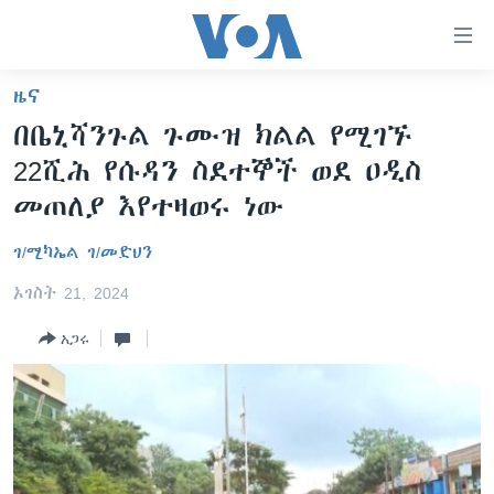
በቀላሉ
የመሥሪያ
ማገናኛዎች
ዜና
ዜና
ወደ
በቤኒሻንጉል ጉሙዝ ክልል የሚገኙ
ዋናው
ኑሮ በጤንነት
ኢትዮጵያ
22ሺሕ የሱዳን ስደተኞች ወደ ዐዲስ
ይዘት
ጋቢና ቪኦኤ
እለፍ
አፍሪካ
መጠለያ እየተዛወሩ ነው
ወደ
ከምሽቱ ሦስት ሰዓት የአማርኛ ዜና
ዓለምአቀፍ
ዋናው
ገ/ሚካኤል ገ/መድህን
ቪዲዮ
ይዘት
አሜሪካ
ኦገስት 21, 2024
እለፍ
የፎቶ መድብሎች
መካከለኛው ምሥራቅ
ወደ
አጋሩ
ክምችት
ዋናው
ይዘት
እለፍ
Learning English
ይከተሉን