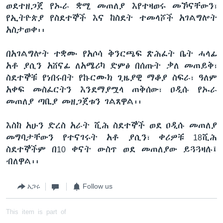
ወደተዘጋጀ የኡራ ቋሚ መጠለያ እየተዛወሩ መኾናቸውን፣
የኢትዮጵያ የስደተኞች እና ከስደት ተመላሾች አገልግሎት
አስታወቀ፡፡
በአገልግሎት ተቋሙ የአሶሳ ቅንርጫፍ ጽሕፈት ቤት ሓላፊ
አቶ ያሲን አሸናፊ ለአሜሪካ ድምፅ በሰጡት ቃለ መጠይቅ፣
ስደተኞቹ የነበሩበት የኩርሙክ ጊዜያዊ ማቆያ ስፍራ፣ ዓለም
አቀፍ መስፈርትን እንደማያሟላ ጠቅሰው፣ ዐዲሱ የኡራ
መጠለያ ጣቢያ መዘጋጀቱን ገልጸዋል፡፡
እስከ አሁን ድረስ አራት ሺሕ ስደተኞች ወደ ዐዲሱ መጠለያ
መግባታቸውን የተናገሩት አቶ ያሲን፣ ቀሪዎቹ 18ሺሕ
ስደተኞችም በ10 ቀናት ውስጥ ወደ መጠለያው ይጓጓዛሉ፤
ብለዋል፡፡
አጋሩ
Follow us
This item is part of