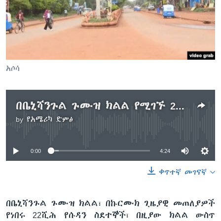
ቋንቋዎች
አሶሳ
በቤኒሻንጉል ጉሙዝ ክልል የሚገኙ 22ሺሕ የሱዳን ስደተኞች ወደ ዐዲስ መጠለያ እየተዛወሩ ነው
by
የአሜሪካ ድምፅ
No media source currently available
0:00
4:24
ቀጥተኛ መገናኛ
በቤኒሻንጉል ጉሙዝ ክልል፣ በኩርሙክ ጊዜያዊ መጠለያዎች
የነበሩ 22ሺሕ የሱዳን ስደተኞች፣ በዚያው ክልል ውስጥ