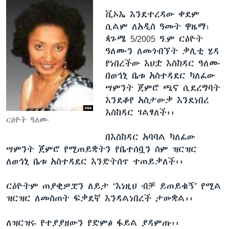
ቪኦኤ እንደተረዳው ቀደም
ሲልም ለአዲስ ዓመት ዋዜማ፣
ጳጉሜ 5/2005 ዓ.ም ርዕዮት
ዓለሙን ለመጎብኘት ቃሊቲ ሄዳ
የነበረችው እህቷ እስከዳር ዓለሙ
በወኅኒ ቤቱ አስተዳደር ካለፈው
ሣምንት ጀምሮ ጫና ሲደረግባት
እንደቆየ አስታውቃ እንደነበረ
እስከዳር ገልፃለች፡፡
ርዕዮት ዓለሙ
በእስከዳር አባባል ካለፈው
ሣምንት ጀምሮ የሚጠይቋትን የቤተሰቧን ስም ዝርዝር
ለወኅኒ ቤቱ አስተዳደር እንድትሰጥ ተጠይቃለች፡፡
ርዕዮትም ጠያቂዎቿን ለይታ “እነዚህ ብቻ ይጠይቁኝ” የሚል
ዝርዝር ለመስጠት ፍቃደኛ እንዳልነበረች ታውቋል፡፡
ለዝርዝሩ የተያያዘውን የድምፅ ፋይል ያዳምጡ፡፡