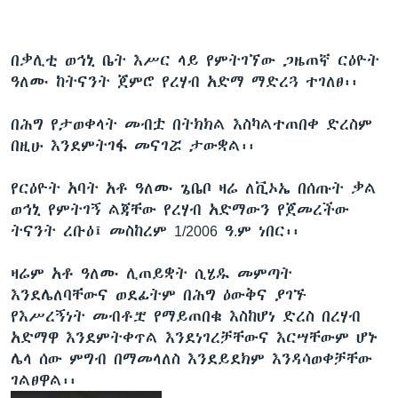
በቃሊቲ ወኅኒ ቤት እሥር ላይ የምትገኘው ጋዜጠኛ ርዕዮት
ዓለሙ ከትናንት ጀምሮ የረሃብ አድማ ማድረጓ ተገለፀ፡፡
በሕግ የታወቀላት መብቷ በትክክል እስካልተጠበቀ ድረስም
በዚሁ እንደምትገፋ መናገሯ ታውቋል፡፡
የርዕዮት አባት አቶ ዓለሙ ጌቤቦ ዛሬ ለቪኦኤ በሰጡት ቃል
ወኅኒ የምትገኝ ልጃቸው የረሃብ አድማውን የጀመረችው
ትናንት ረቡዕ፤ መስከረም 1/2006 ዓ.ም ነበር፡፡
ዛሬም አቶ ዓለሙ ሊጠይቋት ሲሄዱ መምጣት
እንደሌለባቸውና ወደፊትም በሕግ ዕውቅና ያገኙ
የእሥረኝነት መብቶቿ የማይጠበቁ እስከሆነ ድረስ በረሃብ
አድማዋ እንደምትቀጥል እንደነገረቻቸውና እርሣቸውም ሆኑ
ሌላ ሰው ምግብ በማመላለስ እንደይደክም እንዳሳወቀቻቸው
ገልፀዋል፡፡