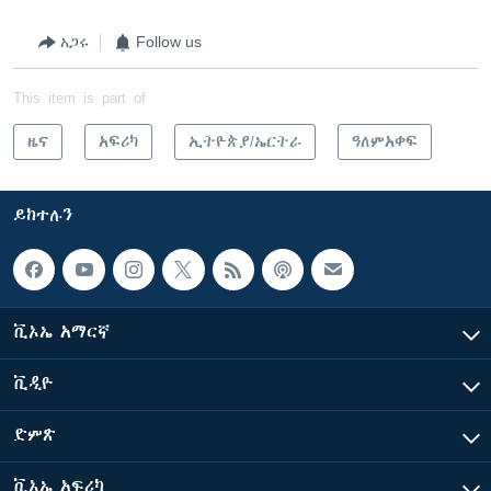
አጋሩ
Follow us
This item is part of
ዜና
አፍሪካ
ኢትዮጵያ/ኤርትራ
ዓለምአቀፍ
ይከተሉን
ቪኦኤ አማርኛ
ቪዲዮ
ድምጽ
ቪኦኤ አፍሪካ