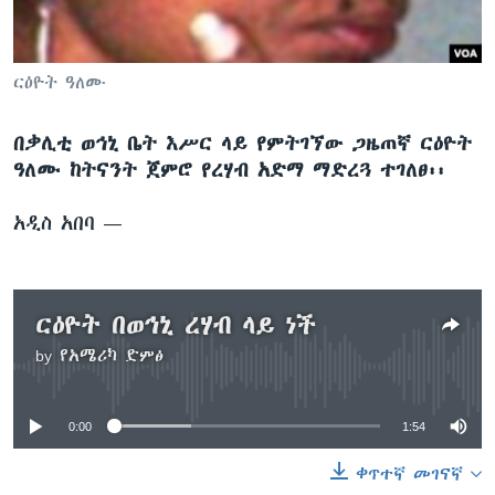
ቋንቋዎች
ርዕዮት ዓለሙ
በቃሊቲ ወኅኒ ቤት እሥር ላይ የምትገኘው ጋዜጠኛ ርዕዮት
ዓለሙ ከትናንት ጀምሮ የረሃብ አድማ ማድረጓ ተገለፀ፡፡
አዲስ አበባ —
ርዕዮት በወኅኒ ረሃብ ላይ ነች
by
የአሜሪካ ድምፅ
No media source currently available
0:00
1:54
ቀጥተኛ መገናኛ