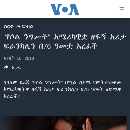
በቀላሉ
የመሥሪያ
ማገናኛዎች
የፎቶ መድብል
ዜና
ወደ
"የሶል ንግሥት" አሜሪካዊቷ ዘፋኝ አሪታ
ዋናው
ኑሮ በጤንነት
ኢትዮጵያ
ፍራንክሊን በ76 ዓመቷ አረፈች
ይዘት
ጋቢና ቪኦኤ
እለፍ
አፍሪካ
ኦገስት 16, 2018
ወደ
ከምሽቱ ሦስት ሰዓት የአማርኛ ዜና
ዓለምአቀፍ
ዋናው
አጋሩ
ቪዲዮ
ይዘት
አሜሪካ
እለፍ
በዓለም ደረጃ “የሶል ንግሥት” በሚል ስያሜ የምትታወቀው
የፎቶ መድብሎች
መካከለኛው ምሥራቅ
ወደ
አሜሪካዊትዋ ዘፋኝ አሪታ ፍራንክሊን በ76 ዓመት ዕድሜዋ
ክምችት
ዋናው
አረፈች።
ይዘት
እለፍ
Learning English
ይከተሉን