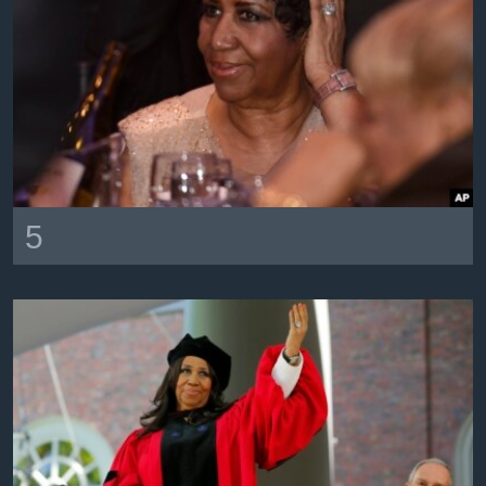
ቋንቋዎች
5