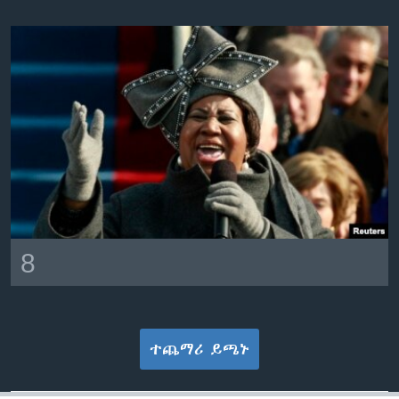
8
ተጨማሪ ይጫኑ