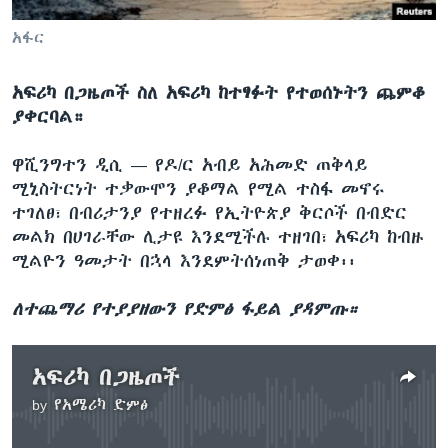
አፋር
ቋንቋዎች
አፍሪካ በጋዜጦች ስለ አፍሪካ ከተፃፉት የተወሰኑትን ጨምቆ
ያቀርባል።
ዋሺንግተን ዲሲ —
የዶ/ር አብይ አሕመድ ጠቅላይ
ሚኒስትርነት ተቃውሞን ያቆማል የሚል ተስፋ መኖሩ
ተገለፀ፣ በብሪታንያ የተዘረፉ የኢትዮጵያ ቅርሶች በብድር
መልክ በሀገራቸው ሊታዩ እንደሚችሉ ተዘገበ፣ አፍሪካ ከብዙ
ሚልዮን ዓመታት በኋላ እንደምትሰነጠቅ ታወቀ፡፡
ለተጨማሪ የተያያዘውን የድምፅ ፋይል ያዳምጡ።
አፍሪካ በጋዜጦች
by
የአሜሪካ ድምፅ
No media source currently available