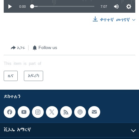
0:00
7:07
ቀጥተኛ መገናኛ
አጋሩ
Follow us
This item is part of
ዜና
አፍሪካ
ይከተሉን
ቪኦኤ አማርኛ