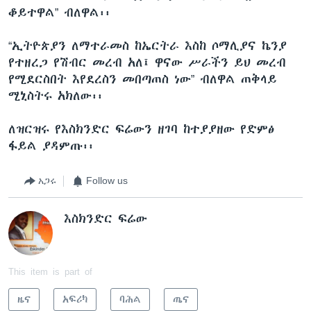
ቆይተዋል” ብለዋል፡፡
“ኢትዮጵያን ለማተራመስ ከኤርትራ እስከ ሶማሊያና ኬንያ
የተዘረጋ የሽብር መረብ አለ፤ ዋናው ሥራችን ይህ መረብ
የሚደርስበት እየደረስን መበጣጠስ ነው” ብለዋል ጠቅላይ
ሚኒስትሩ አክለው፡፡
ለዝርዝሩ የእስክንድር ፍሬውን ዘገባ ከተያያዘው የድምፅ
ፋይል ያዳምጡ፡፡
አጋሩ
Follow us
እስክንድር ፍሬው
This item is part of
ዜና
አፍሪካ
ባሕል
ጤና