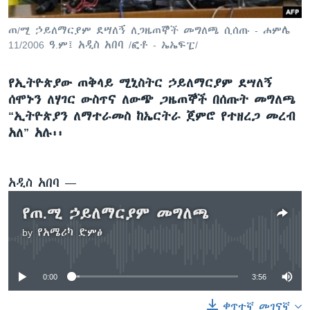
ጠ/ሚ ኃይለማርያም ደሣለኝ ለጋዜጠኞች መግለጫ ሲሰጡ - ሐምሌ
11/2006 ዓ.ም፤ አዲስ አበባ /ፎቶ - ኤኤፍፒ/
ቋንቋዎች
የኢትዮጵያው ጠቅላይ ሚኒስትር ኃይለማርያም ደሣለኝ
ሰሞኑን ለሃገር ውስጥና ለውጭ ጋዜጠኞች በሰጡት መግለጫ
“ኢትዮጵያን ለማተራመስ ከኤርትራ ጀምሮ የተዘረጋ መረብ
አለ” አሉ፡፡
አዲስ አበባ —
የጠ.ሚ ኃይለማርያም መግለጫ
by
የአሜሪካ ድምፅ
No media source currently available
0:00
3:56
ቀጥተኛ መገናኛ