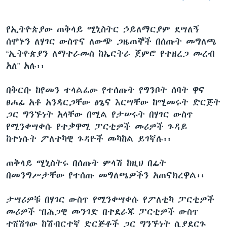
የኢትዮጵያው ጠቅላይ ሚኒስትር ኃይለማርያም ደሣለኝ
ሰሞኑን ለሃገር ውስጥና ለውጭ ጋዜጠኞች በሰጡት መግለጫ
“ኢትዮጵያን ለማተራመስ ከኤርትራ ጀምሮ የተዘረጋ መረብ
አለ” አሉ፡፡
በቅርቡ ከየመን ተላልፈው የተሰጡት የግንቦት ሰባት ዋና
ፀሐፊ አቶ አንዳርጋቸው ፅጌና እርሣቸው ከሚመሩት ድርጅት
ጋር ግንኙነት አላቸው በሚል የታሠሩት በሃገር ውስጥ
የሚንቀሣቀሱ የተቃዋሚ ፓርቲዎች መሪዎች ጉዳይ
ከተነሱት ፖለተካዊ ጉዳዮች መካከል ይገኛሉ፡፡
ጠቅላይ ሚኒስትሩ በሰጡት ምላሽ ከዚህ በፊት
በመንግሥታቸው የተሰጡ መግለጫዎችን አጠናክረዋል፡፡
ታሣሪዎቹ በሃገር ውስጥ የሚንቀሣቀሱ የፖለቲካ ፓርቲዎች
መሪዎች “በሕጋዊ መንገድ በተደራጁ ፓርቲዎች ውስጥ
ተሸሽገው ከሽብርተኛ ድርጅቶች ጋር ግንኙነት ሲያደርጉ