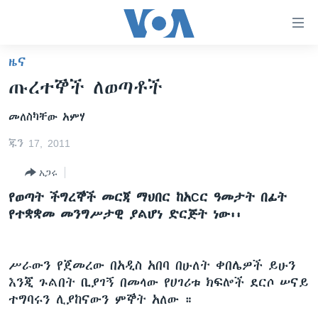
በቀላሉ
የመሥሪያ
ማገናኛዎች
ዜና
ዜና
ወደ
ጡረተኞች ለወጣቶች
ዋናው
ኑሮ በጤንነት
ኢትዮጵያ
ይዘት
መለስካቸው አምሃ
ጋቢና ቪኦኤ
እለፍ
አፍሪካ
ወደ
ጁን 17, 2011
ከምሽቱ ሦስት ሰዓት የአማርኛ ዜና
ዓለምአቀፍ
ዋናው
አጋሩ
ቪዲዮ
ይዘት
አሜሪካ
እለፍ
የወጣት ችግረኞች መርጃ ማህበር ከአCር ዓመታት በፊት
የፎቶ መድብሎች
መካከለኛው ምሥራቅ
ወደ
የተቋቋመ መንግሥታዊ ያልሆነ ድርጅት ነው፡፡
ክምችት
ዋናው
ይዘት
እለፍ
ሥራውን የጀመረው በአዲስ አበባ በሁለት ቀበሌዎች ይሁን
Learning English
እንጂ ጉልበት ቢያገኝ በመላው የሀገሪቱ ክፍሎች ደርሶ ሠናይ
ተግባሩን ሊያከናውን ምኞት አለው ።
ይከተሉን