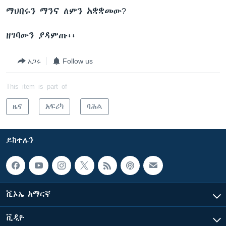
ማህበሩን ማንና ለምን አቋቋመው?
ዘገባውን ያዳምጡ፡፡
ቋንቋዎች
አጋሩ
Follow us
This item is part of
ዜና
አፍሪካ
ባሕል
ይከተሉን
ቪኦኤ አማርኛ
ቪዲዮ