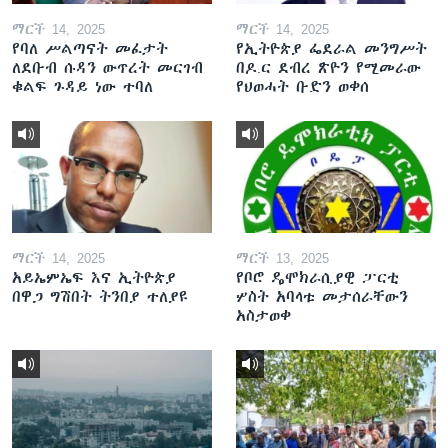
ማርች 14, 2025
ማርች 14, 2025
የባለ ሥልጣናት መፈታት
የኢትዮጵያ ፌደራል መንግሥት
ለደቡብ ሱዳን ውጥረት መርገብ
በዶ.ር ደብረ ጽዮን የሚመራው
ቁልፍ ጉዳይ ነው ተባለ
የህወሓት ቡድን ወቀሰ
ማርች 14, 2025
ማርች 13, 2025
አይኤምኤፍ እና ኢትዮጵያ
የቦሮ ዴሞክራሲያዊ ፓርቲ
በዋጋ ግሽበት ትንበያ ተለያዩ
ሦስት አባላቱ መታሰራቸውን
አስታወቀ