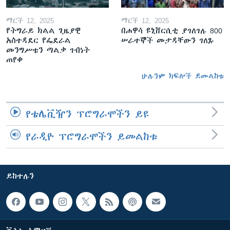
ማርች 12, 2025
ማርች 12, 2025
የትግራይ ክልል ጊዜያዊ
በሐዋሳ ዩኒቨርሲቲ ያገለገሉ 800
አስተዳደር የፌደራል
ሠራተኞች መታዳቸውን ገለጹ
መንግሥቱን ጣልቃ ገብነት
ጠየቀ
ሁሉንም ክፍሎች ይመልከቱ
የቴሌቪዥን ፕሮግራሞችን ይዩ
የራዲዮ ፕሮግራሞችን ይመልከቱ
ይከተሉን