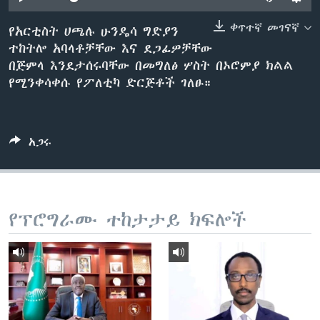
ቀጥተኛ መገናኛ
የአርቲስት ሀጫሉ ሁንዴሳ ግድያን
ተከትሎ አባላቶቻቸው እና ደጋፊዎቻቸው
ቋንቋዎች
በጅምላ እንደታሰሩባቸው በመግለፅ ሦስት በኦሮምያ ክልል
የሚንቀሳቀሱ የፖለቲካ ድርጅቶች ገለፁ።
አጋሩ
የፕሮግራሙ ተከታታይ ክፍሎች