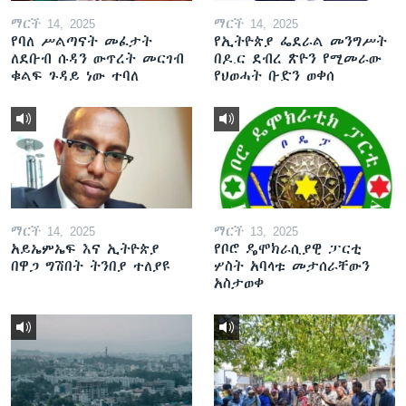
ማርች 14, 2025
ማርች 14, 2025
የባለ ሥልጣናት መፈታት
የኢትዮጵያ ፌደራል መንግሥት
ለደቡብ ሱዳን ውጥረት መርገብ
በዶ.ር ደብረ ጽዮን የሚመራው
ቁልፍ ጉዳይ ነው ተባለ
የህወሓት ቡድን ወቀሰ
ማርች 14, 2025
ማርች 13, 2025
አይኤምኤፍ እና ኢትዮጵያ
የቦሮ ዴሞክራሲያዊ ፓርቲ
በዋጋ ግሽበት ትንበያ ተለያዩ
ሦስት አባላቱ መታሰራቸውን
አስታወቀ