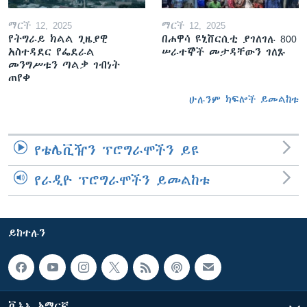
ማርች 12, 2025
ማርች 12, 2025
የትግራይ ክልል ጊዜያዊ
በሐዋሳ ዩኒቨርሲቲ ያገለገሉ 800
አስተዳደር የፌደራል
ሠራተኞች መታዳቸውን ገለጹ
መንግሥቱን ጣልቃ ገብነት
ጠየቀ
ሁሉንም ክፍሎች ይመልከቱ
የቴሌቪዥን ፕሮግራሞችን ይዩ
የራዲዮ ፕሮግራሞችን ይመልከቱ
ይከተሉን
ቪኦኤ አማርኛ