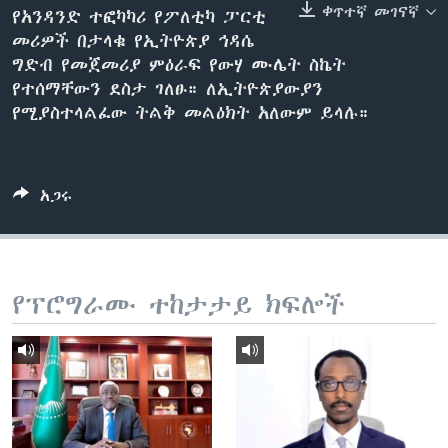
ቀጥተኛ መገናኛ
የአንዳንድ ተፎካካሪ የፖለቲካ ፓርቲ
መሪዎች በታላቁ የኢትዮጵያ ኅዳሴ
ግድብ የመጀመሪያ ምዕራፍ የውሃ ሙሌት ስኬት
ቋንቋዎች
የተሰማቸውን ደስታ ገለፁ። ለኢትዮጵያውያን
የሚያስተላልፈው ትልቅ መልዕክት አለውም ይላሉ።
አጋሩ
የፕሮግራሙ ተከታታይ ክፍሎች