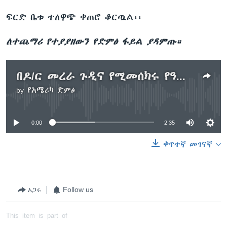
ፍርድ ቤቱ ተለዋጭ ቀጠሮ ቆርጧል፡፡
ለተጨማሪ የተያያዘውን የድምፅ ፋይል ያዳምጡ።
በዶ/ር መረራ ጉዲና የሚመሰክሩ የዓቃቤ ሕግ ምስክሮች ስም ዝርዝር ለተከሳሽ እንዳይደርስ ተወሰነ
by
የአሜሪካ ድምፅ
No media source currently available
0:00
2:35
ቀጥተኛ መገናኛ
አጋሩ
Follow us
This item is part of