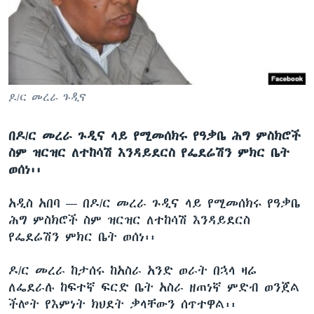
ቋንቋዎች
ዶ/ር መረራ ጉዲና
በዶ/ር መረራ ጉዲና ላይ የሚመሰክሩ የዓቃቤ ሕግ ምስክሮች
ስም ዝርዝር ለተከሳሽ እንዳይደርስ የፌደሬሽን ምክር ቤት
ወሰነ፡፡
አዲስ አበባ —
በዶ/ር መረራ ጉዲና ላይ የሚመሰክሩ የዓቃቤ
ሕግ ምስክሮች ስም ዝርዝር ለተከሳሽ እንዳይደርስ
የፌደሬሽን ምክር ቤት ወሰነ፡፡
ዶ/ር መረራ ከታሰሩ ከአስራ አንድ ወራት በኋላ ዛሬ
ለፌደራሉ ከፍተኛ ፍርድ ቤት አስራ ዘጠነኛ ምድብ ወንጀል
ችሎት የእምነት ክህደት ቃላቸውን ሰጥተዋል፡፡