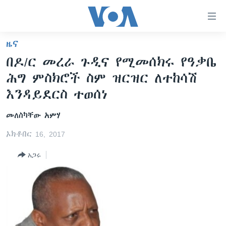
በቀላሉ
የመሥሪያ
ማገናኛዎች
ዜና
ዜና
ወደ
በዶ/ር መረራ ጉዲና የሚመሰክሩ የዓቃቤ
ዋናው
ኑሮ በጤንነት
ኢትዮጵያ
ሕግ ምስክሮች ስም ዝርዝር ለተከሳሽ
ይዘት
ጋቢና ቪኦኤ
እለፍ
አፍሪካ
እንዳይደርስ ተወሰነ
ወደ
ከምሽቱ ሦስት ሰዓት የአማርኛ ዜና
ዓለምአቀፍ
ዋናው
መለስካቸው አምሃ
ቪዲዮ
ይዘት
አሜሪካ
ኦክቶበር 16, 2017
እለፍ
የፎቶ መድብሎች
መካከለኛው ምሥራቅ
ወደ
አጋሩ
ክምችት
ዋናው
ይዘት
እለፍ
Learning English
ይከተሉን